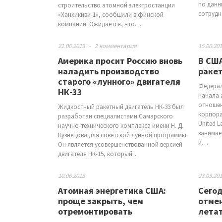
по данн
строительство атомной электростанции
сотрудн
«Ханхикиви-1», сообщили в финской
компании. Ожидается, что…
21.06.2013
-
2 комментария
15.06.20
Америка просит Россию вновь
В США
наладить производство
ракет
старого «лунного» двигателя
Федерал
НК-33
начала 
отношен
Жидкостный ракетный двигатель НК-33 был
корпора
разработан специалистами Самарского
United L
научно-технического комплекса имени Н. Д.
занимае
Кузнецова для советской лунной программы.
и…
Он является усовершенствованной версией
двигателя НК-15, который…
10.06.2013
23.03.20
Атомная энергетика США:
Сегод
проще закрыть, чем
отмен
отремонтировать
летат