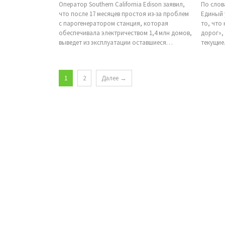
Оператор Southern California Edison заявил,
По слов
что после 17 месяцев простоя из-за проблем
Единый 
с парогенератором станция, которая
то, что
обеспечивала электричеством 1,4 млн домов,
дорог»,
выведет из эксплуатации оставшиеся…
текущи
1
2
Далее →