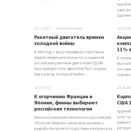
корабел
одна до
удаленн
01.11.2013
-
6 комментариев
26.07.20
Ракетный двигатель времен
Акци
холодной войны
компа
11% з
В 2002 году с мыса Канаверал стартовала
первая американская ракета оснащенная
В течен
российским ракетным двигателем РД-180.
Microso
Конструкция этого двигателя был создана
это нам
еще в разгар холодной войны…
совсем 
05.07.2013
24.06.20
К огорчению Франции и
Корпо
Японии, финны выбирают
США 1
российские технологии
Крупней
услуг т
Финская компания Fennovoima и российский
рамках 
«Русатом Оверсиз» заключили договор о
реструк
разработке проекта подготовки контракта на