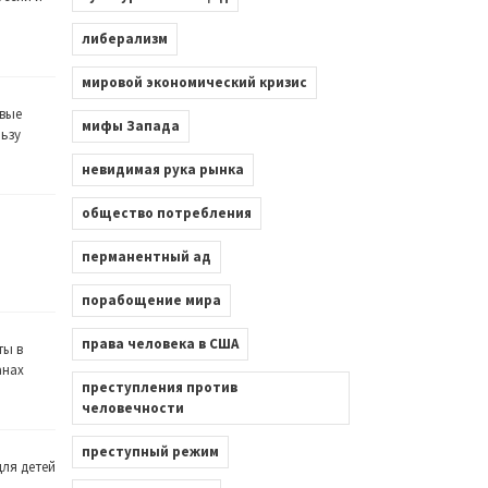
либерализм
мировой экономический кризис
вые
мифы Запада
льзу
невидимая рука рынка
общество потребления
перманентный ад
порабощение мира
права человека в США
ты в
анах
преступления против
человечности
преступный режим
ля детей