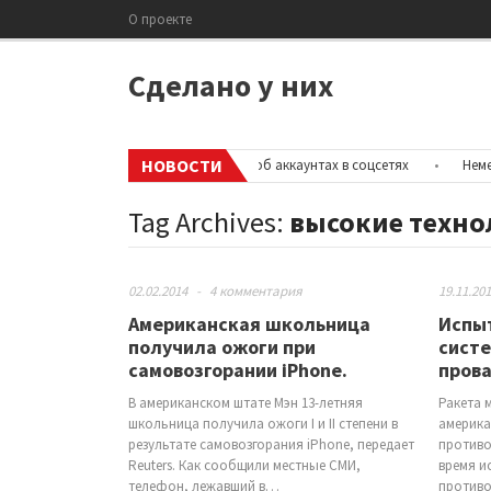
О проекте
Сделано у них
НОВОСТИ
у в страну раскрыть информацию об аккаунтах в соцсетях
•
Немецкие
Tag Archives:
высокие техно
02.02.2014
-
4 комментария
19.11.20
Американская школьница
Испы
получила ожоги при
сист
самовозгорании iPhone.
пров
В американском штате Мэн 13-летняя
Ракета 
школьница получила ожоги I и II степени в
америка
результате самовозгорания iPhone, передает
противо
Reuters. Как сообщили местные СМИ,
время и
телефон, лежавший в…
противо