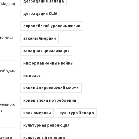
деградация Запада
. Мадрид.
деградация США
европейский уровень жизни
го мяса
законы Америки
западная цивилизация
информационные войны
Свободы»
их нравы
конец Американской мечте
конец эпохи потребления
еменного
лы
крах америки
культура Запада
культурная революция
культурный геноцид
оссии и