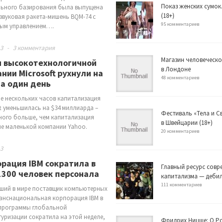
Показ женских сумок
ьного базирования была выпущена
(18+)
звуковая ракета-мишень BQM-74 с
95 комментариев
ым управлением….
13
-
3 комментария
Магазин человеческо
и высокотехнологичной
в Лондоне
нии Microsoft рухнули на
48 комментариев
а один день
ие нескольких часов капитализация
ft уменьшилась на $34 миллиарда –
Фестиваль «Тела и 
ного больше, чем капитализация
в Швейцарии (18+)
не маленькой компании Yahoo.
20 комментариев
13
рация IBM сократила в
Главный ресурс совр
300 человек персонала
капитализма — деби
111 комментариев
ший в мире поставщик компьютерных
ранснациональная корпорация IBM в
программы глобальной
туризации сократила на этой неделе,
Фридрих Ницше: О Р