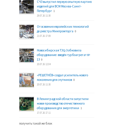
СЧЗ выпустил первую опытную партию
изделий для ВСМ Москва-Санкт-
Петербург
1
29.07.26 11:30
От освоения европейских технологий
до реестра Минпромторга
0
21.07.26 17:09
Новосибирская ТЭЦ-3 обновила
оборудование: введён турбоагрегат №
13
0
20.07.26 12:04
«РЕШЕТНЁВ» создал усилитель нового
поколения для спутников
0
20.07.26 11:30
В Ленинградской области запустили
новое производство отечественного
оборудования для энергетики
1
17.07.26 17:11
получить такой же блок