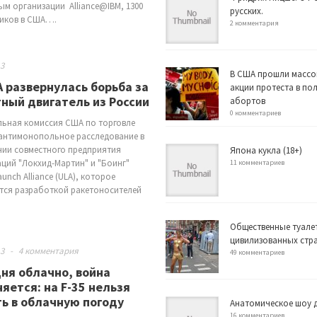
ым организации Alliance@IBM, 1300
русских.
иков в США….
2 комментария
13
В США прошли массо
 развернулась борьба за
акции протеста в по
ный двигатель из России
абортов
0 комментариев
ьная комиссия США по торговле
антимонопольное расследование в
ии совместного предприятия
Япона кукла (18+)
ций "Локхид-Мартин" и "Боинг"
11 комментариев
aunch Alliance (ULA), которое
тся разработкой ракетоносителей
Общественные туале
цивилизованных стр
13
-
4 комментария
49 комментариев
ня облачно, война
яется: на F-35 нельзя
ь в облачную погоду
Анатомическое шоу д
16 комментариев