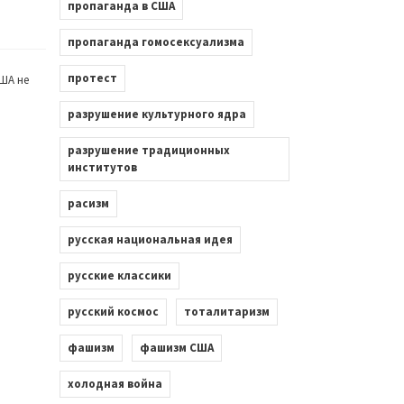
пропаганда в США
пропаганда гомосексуализма
протест
ША не
разрушение культурного ядра
разрушение традиционных
институтов
расизм
русская национальная идея
русские классики
русский космос
тоталитаризм
фашизм
фашизм США
холодная война