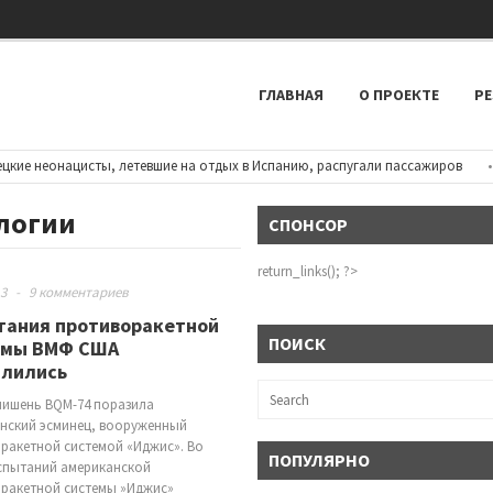
ГЛАВНАЯ
О ПРОЕКТЕ
РЕ
 неонацисты, летевшие на отдых в Испанию, распугали пассажиров
•
В
логии
СПОНСОР
return_links(); ?>
13
-
9 комментариев
тания противоракетной
ПОИСК
емы ВМФ США
алились
мишень BQM-74 поразила
нский эсминец, вооруженный
ракетной системой «Иджис». Во
ПОПУЛЯРНО
спытаний американской
ракетной системы »Иджис»