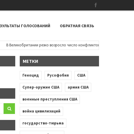
ЗУЛЬТАТЫ ГОЛОСОВАНИЙ
ОБРАТНАЯ СВЯЗЬ
 Великобритании резко возросло число конфликтов на расовой почве: черн
МЕТКИ
Геноцид
Русофобия
США
Супер-оружие США
армия США
военные преступления США
война цивилизаций
государство-тюрьма