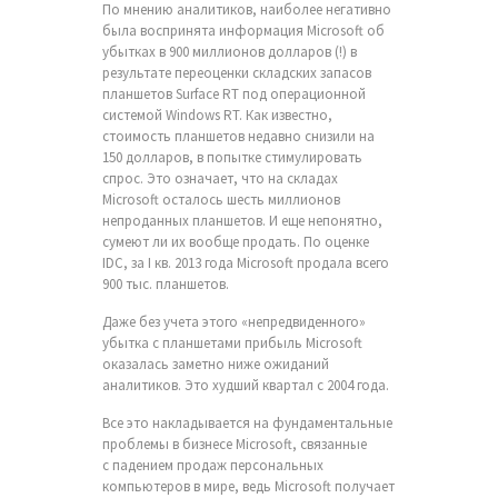
По мнению аналитиков, наиболее негативно
была воспринята информация Microsoft об
убытках в 900 миллионов долларов (!) в
результате переоценки складских запасов
планшетов Surface RT под операционной
системой Windows RT. Как известно,
стоимость планшетов недавно снизили на
150 долларов, в попытке стимулировать
спрос. Это означает, что на складах
Microsoft осталось шесть миллионов
непроданных планшетов. И еще непонятно,
сумеют ли их вообще продать. По оценке
IDC, за I кв. 2013 года Microsoft продала всего
900 тыс. планшетов.
Даже без учета этого «непредвиденного»
убытка с планшетами прибыль Microsoft
оказалась заметно ниже ожиданий
аналитиков. Это худший квартал с 2004 года.
Все это накладывается на фундаментальные
проблемы в бизнесе Microsoft, связанные
с падением продаж персональных
компьютеров в мире, ведь Microsoft получает