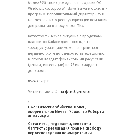
более 80% своих доходов от продажи ОС
Windows, серверов Windows Server и офисных
программ. Исполнительный директор Стив
Балмер заявил о реструктуризации компании
для развития в эпоху «пост-ПК».
Катастрофическая ситуация с продажами
планшетов Surface дает понять, что
«реструктуризация» может завершиться
неудачно. Хотя до банкротства еще далеко:
Microsoft владеет финансовыми ресурсами
(деньги, инвестиции) на 77 миллиардов
долларов.
www.xakep.ru
Читайте также:
Эппл фейсбукнулся
Политические убийства. Конец
Американской Мечты. Убийство Роберта
Ф. Кеннеди
Сатанисты, педерасты, сектанты-
баптисты: реализация прав на свободу
вероисповедания по-американски