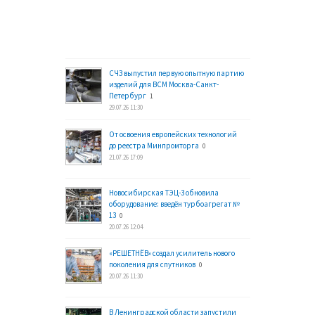
СЧЗ выпустил первую опытную партию
изделий для ВСМ Москва-Санкт-
Петербург
1
29.07.26 11:30
От освоения европейских технологий
до реестра Минпромторга
0
21.07.26 17:09
Новосибирская ТЭЦ-3 обновила
оборудование: введён турбоагрегат №
13
0
20.07.26 12:04
«РЕШЕТНЁВ» создал усилитель нового
поколения для спутников
0
20.07.26 11:30
В Ленинградской области запустили