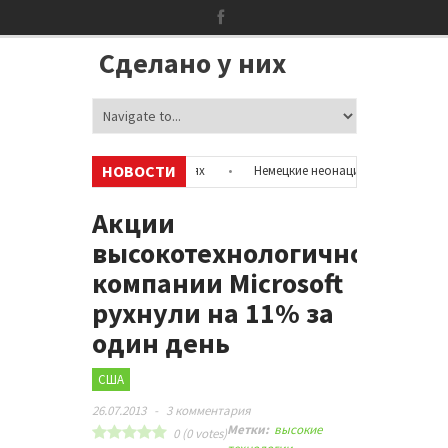
Сделано у них
НОВОСТИ
мацию об аккаунтах в соцсетях
•
Немецкие неонацисты, летевшие на о
олицией
•
Сотни бездомных мигрантов оккупировали аэропорт в Пар
Акции
высокотехнологичной
компании Microsoft
рухнули на 11% за
один день
США
26.07.2013
-
3 комментария
Метки:
высокие
0
(
0
votes)