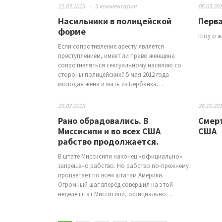
21.03.2013
-
3 комментария
06.03.20
Насильники в полицейской
Перва
форме
Шоу о ж
Если сопротивление аресту является
преступлением, имеет ли право женщина
сопротивляться сексуальному насилию со
стороны полицейских? 5 мая 2012 года
молодая жена и мать из Бербанка…
25.02.2013
26.10.20
Рано обрадовались. В
Смерт
Миссисипи и во всех США
США
рабство продолжается.
В штате Миссисипи наконец «официально»
запрещено рабство. Но рабство по-прежнему
процветает по всем штатам Америки.
Огромный шаг вперёд совершил на этой
неделе штат Миссисипи, официально…