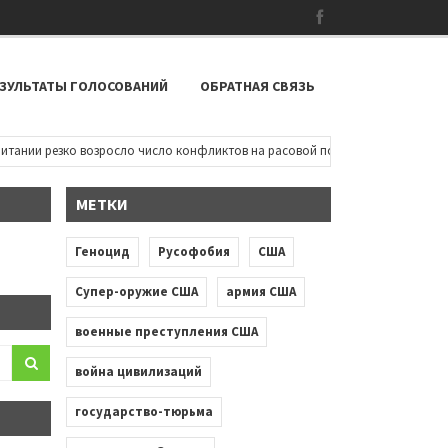
ЗУЛЬТАТЫ ГОЛОСОВАНИЙ
ОБРАТНАЯ СВЯЗЬ
ии резко возросло число конфликтов на расовой почве: чернокожие дети п
МЕТКИ
Геноцид
Русофобия
США
Супер-оружие США
армия США
военные преступления США
война цивилизаций
государство-тюрьма