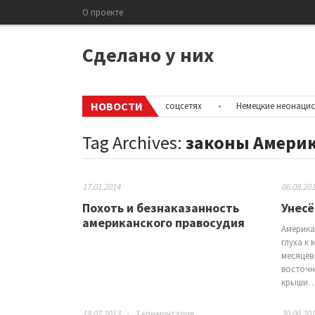
О проекте
Сделано у них
НОВОСТИ
скрыть информацию об аккаунтах в соцсетях
•
Немецкие неонацисты, л
Tag Archives:
законы Амери
17.01.2014
06.08.20
Похоть и безнаказанность
Унес
американского правосудия
Америка
глуха к
месяцев
восточн
крыши
19.07.2013
-
3 комментария
30.06.20