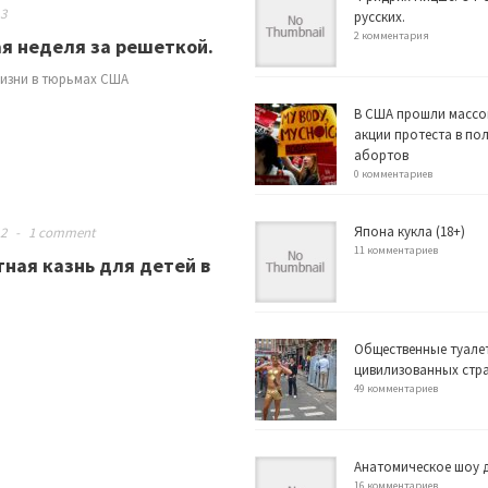
13
русских.
2 комментария
я неделя за решеткой.
изни в тюрьмах США
В США прошли массо
акции протеста в по
абортов
0 комментариев
Япона кукла (18+)
12
-
1 comment
11 комментариев
ная казнь для детей в
Общественные туале
цивилизованных стр
49 комментариев
Анатомическое шоу д
16 комментариев