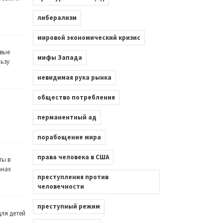
либерализм
мировой экономический кризис
вые
мифы Запада
льзу
невидимая рука рынка
общество потребления
перманентный ад
порабощение мира
права человека в США
ты в
анах
преступления против
человечности
преступный режим
ля детей