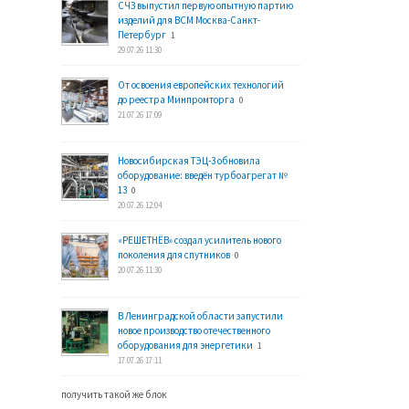
СЧЗ выпустил первую опытную партию
изделий для ВСМ Москва-Санкт-
Петербург
1
29.07.26 11:30
От освоения европейских технологий
до реестра Минпромторга
0
21.07.26 17:09
Новосибирская ТЭЦ-3 обновила
оборудование: введён турбоагрегат №
13
0
20.07.26 12:04
«РЕШЕТНЁВ» создал усилитель нового
поколения для спутников
0
20.07.26 11:30
В Ленинградской области запустили
новое производство отечественного
оборудования для энергетики
1
17.07.26 17:11
получить такой же блок