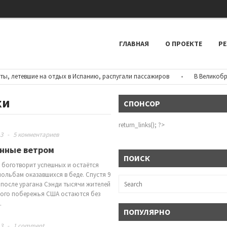
ГЛАВНАЯ
О ПРОЕКТЕ
РЕ
етевшие на отдых в Испанию, распугали пассажиров
•
В Великобритан
ки
СПОНСОР
return_links(); ?>
13
-
5 комментариев
ённые ветром
ПОИСК
 боготворит успешных и остаётся
 мольбам оказавшихся в беде. Спустя 9
 после урагана Сэнди тысячи жителей
ого побережья США остаются без
…
ПОПУЛЯРНО
13
-
1 comment