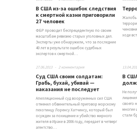
В США из-за ошибок следствия
Терро
к смертной казни приговорили
Жалобы 
27 человек
террори
чиновни
ФБР проводит беспрецедентную по своим
ходе вс
масштабам ревизию старых уголовных дел.
Эксперты уже обнаружили, что за последние
40 лет в результате ошибок судебных
экспертов к смертной…
27.06.2013
-
2 комментария
13.04.20
Суд США своим солдатам:
В СШ
Грабь, бухай, убивай —
долж
наказания не последует
Не полу
лишения
Апелляционный суд вооруженных сил США
своего 
отменил обвинительный приговор морскому
многие 
пехотинцу Лоренсу Хатчинсу, который был
стали б
осужден за похищение и убийство мирного
жителя в Ираке в 2006 году, передает в четверг
агентство…