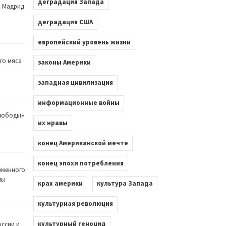
деградация Запада
. Мадрид.
деградация США
европейский уровень жизни
го мяса
законы Америки
западная цивилизация
информационные войны
Свободы»
их нравы
конец Американской мечте
конец эпохи потребления
еменного
лы
крах америки
культура Запада
культурная революция
культурный геноцид
оссии и