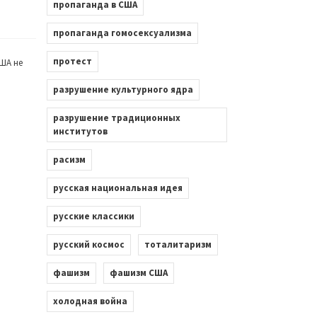
пропаганда в США
пропаганда гомосексуализма
протест
ША не
разрушение культурного ядра
разрушение традиционных
институтов
расизм
русская национальная идея
русские классики
русский космос
тоталитаризм
фашизм
фашизм США
холодная война