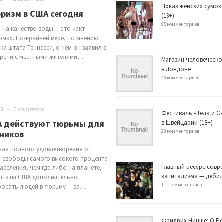
Показ женских сумок
ризм в США сегодня
(18+)
95 комментариев
на качество воды — это «акт
зма». По-крайней мере, по мнению
ка штата Теннесси, о чём он заявил в
тречи с местными жителями,…
Магазин человеческо
в Лондоне
48 комментариев
13
-
1 comment
Фестиваль «Тела и 
А действуют тюрьмы для
в Швейцарии (18+)
20 комментариев
ников
чая полного удовлетворения от
 свободы самого высокого процента
Главный ресурс совр
населения, чем где-либо на планете,
капитализма — деби
штаты США дополнительно
111 комментариев
росать людей в тюрьму — за…
Фридрих Ницше: О Р