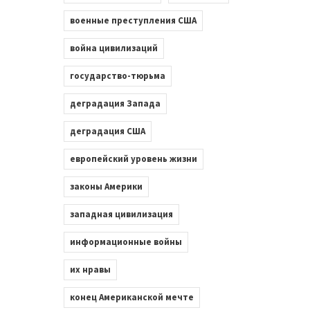
военные преступления США
война цивилизаций
государство-тюрьма
деградация Запада
деградация США
европейский уровень жизни
законы Америки
западная цивилизация
информационные войны
их нравы
конец Американской мечте