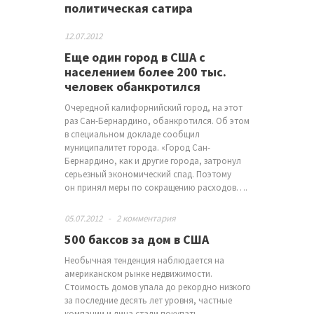
политическая сатира
12.07.2012
Еще один город в США с
населением более 200 тыс.
человек обанкротился
Очередной калифорнийский город, на этот
раз Сан-Бернардино, обанкротился. Об этом
в специальном докладе сообщил
муниципалитет города. «Город Сан-
Бернардино, как и другие города, затронул
серьезный экономический спад. Поэтому
он принял меры по сокращению расходов….
05.07.2012
-
2 комментария
500 баксов за дом в США
Необычная тенденция наблюдается на
американском рынке недвижимости.
Стоимость домов упала до рекордно низкого
за последние десять лет уровня, частные
компании и лица стали покупать