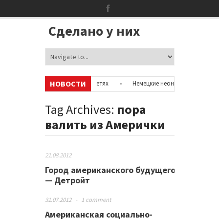
Сделано у них
НОВОСТИ
формацию об аккаунтах в соцсетях
•
Немецкие неонацисты, летевшие 
 с полицией
•
Сотни бездомных мигрантов оккупировали аэропорт в 
Tag Archives:
пора
валить из Амерички
21.08.2012
Город американского будущего
— Детройт
31.07.2012
-
1 comment
Американская социально-