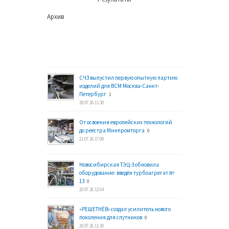
Архив
СЧЗ выпустил первую опытную партию
изделий для ВСМ Москва-Санкт-
Петербург
1
29.07.26 11:30
От освоения европейских технологий
до реестра Минпромторга
0
21.07.26 17:09
Новосибирская ТЭЦ-3 обновила
оборудование: введён турбоагрегат №
13
0
20.07.26 12:04
«РЕШЕТНЁВ» создал усилитель нового
поколения для спутников
0
20.07.26 11:30