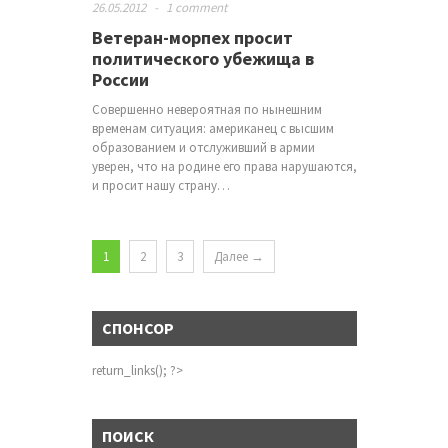
26.05.2012
-
1 comment
Ветеран-морпех просит
политического убежища в
России
Совершенно невероятная по нынешним
временам ситуация: американец с высшим
образованием и отслуживший в армии
уверен, что на родине его права нарушаются,
и просит нашу страну…
1
2
3
Далее →
СПОНСОР
return_links(); ?>
ПОИСК