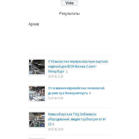
Результаты
Архив
СЧЗ выпустил первую опытную партию
изделий для ВСМ Москва-Санкт-
Петербург
1
29.07.26 11:30
От освоения европейских технологий
до реестра Минпромторга
0
21.07.26 17:09
Новосибирская ТЭЦ-3 обновила
оборудование: введён турбоагрегат №
13
0
20.07.26 12:04