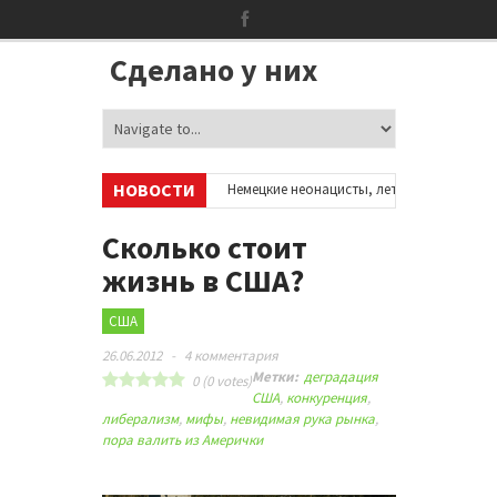
Сделано у них
НОВОСТИ
ккаунтах в соцсетях
•
Немецкие неонацисты, летевшие на отдых в Исп
•
Сотни бездомных мигрантов оккупировали аэропорт в Париже
•
Сколько стоит
жизнь в США?
США
26.06.2012
-
4 комментария
Метки:
деградация
0
(
0
votes)
США
,
конкуренция
,
либерализм
,
мифы
,
невидимая рука рынка
,
пора валить из Амерички