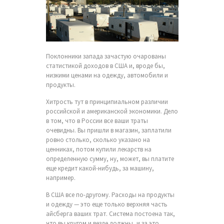
Поклонники запада зачастую очарованы
статистикой доходов в США и, вроде бы,
низкими ценами на одежду, автомобили и
продукты.
Хитрость тут в принципиальном различии
российской и американской экономики. Дело
в том, что в России все ваши траты
очевидны. Вы пришли в магазин, заплатили
ровно столько, сколько указано на
ценниках, потом купили лекарств на
определенную сумму, ну, может, вы платите
еще кредит какой-нибудь, за машину,
например.
В США все по-другому. Расходы на продукты
и одежду — это еще только верхняя часть
айсберга ваших трат. Система постоена так,
что вы кругом и везде должны, и за это