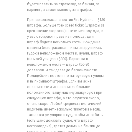
будете платить за страховку, за бензин, за
паркинг, а самое главное, за штрафы.
Припарковались напротив Fire Hydrant — $150
штрафа. Больше трех speed ticket (штрафы за
превышение скорости) в течение полугода, и
у вас отбирают права на полгода, да и
штраф будет в несколько сотен. Вождение
машины без страховки — и вы в наручниках.
Гудок в неположеном месте и, вуаля, штраф
(на моей улице он $300). Парковка в
неположеном месте — штраф $50-80
долларов. И так далее до бесконечности.
Полицейские постоянно патрулируют улицы
и выписывают штрафы. Если вы их не
оплачиваете и их накопится больше
положенного, вашу машину эвакуируют при
следующем штрафе, а это случится скоро,
очень скоро. Любой среднестатистический
водитель имеет несколько тикетов в месяц,
таскается регулярно в суд, чтобы их отбить
(есть шанс доказать судье, что штраф
несправедлив), тратит деньги на бензин до
суда и время, которое тоже деньги.