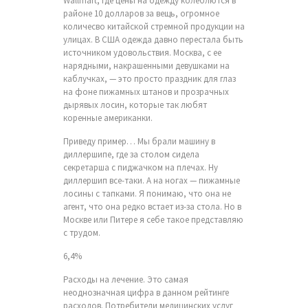
Wallmart, где цены на одежду колеблются в
районе 10 долларов за вещь, огромное
количесво китайской стремной продукции на
улицах. В США одежда давно перестала быть
источником удовольствия. Москва, с ее
нарядными, накрашенными девушками на
каблучках, — это просто праздник для глаз
на фоне пижамных штанов и прозрачных
дырявых лосин, которые так любят
коренные американки.
Приведу пример… Мы брали машину в
диллершипе, где за столом сидела
секретарша с пиджачком на плечах. Ну
диллершип все-таки. А на ногах — пижамные
лосины с тапками. Я понимаю, что она не
агент, что она редко встает из-за стола. Но в
Москве или Питере я себе такое представляю
с трудом.
6,4%
Расходы на лечение. Это самая
неоднозначная цифра в данном рейтинге
расходов. Потребители медицинских услуг