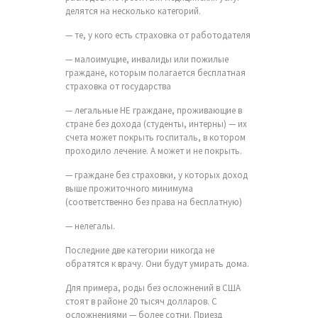
делятся на несколько категорий.
— те, у кого есть страховка от работодателя
— малоимущие, инвалиды или пожилые
граждане, которым полагается бесплатная
страховка от государства
— легальные НЕ граждане, проживающие в
стране без дохода (студенты, интерны) — их
счета может покрыть госпиталь, в котором
проходило лечение. А может и не покрыть.
— граждане без страховки, у которых доход
выше прожиточного минимума
(соответственно без права на бесплатную)
— нелегалы.
Последние две категории никогда не
обратятся к врачу. Они будут умирать дома.
Для примера, роды без осложнений в США
стоят в районе 20 тысяч долларов. С
осложнениями — более сотни. Приезд