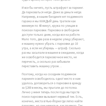
И все бы ничего, пусть штрафуют за паркинг.
Да парковаться негде. Даже за деньги негде.
Например, в нашем билдинге нет подземного
гаража и мы КАЖДЫЙ день тратили как
минимум по 40 минут, кружа по улицам в
поисках парковки. Парковка в свободном
доступе только днем, когда все на работе.
Мало того, два раза в неделю улицу убирают,
и машину нужно убрать с парковки до 10
утра, а если не уберешь — штраф. Сколько
раз мы засыпали в машине в ожидании, когда
же освободится парковочное место, не
перечесть, а сколько раз забывали
переставить машину утром…
Поэтому, когда на соседнем подземном
паркинге освободилось одно! место и нам
удалось договориться о парковке в аренду
за $200 в месяц, мы прыгали до потолка.
Лично у меня теперь после года мытарств
поиск парковки вызывает нервный тик. Есть,
конечно, места в Нью-Йорке где легко найти
парковку, но они нежилые, как правило. Так