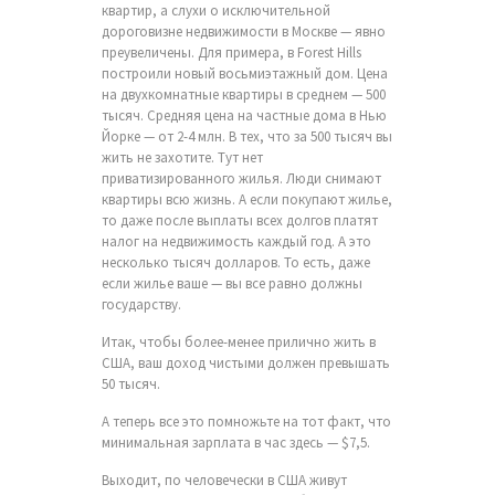
квартир, а слухи о исключительной
дороговизне недвижимости в Москве — явно
преувеличены. Для примера, в Forest Hills
построили новый восьмиэтажный дом. Цена
на двухкомнатные квартиры в среднем — 500
тысяч. Средняя цена на частные дома в Нью
Йорке — от 2-4 млн. В тех, что за 500 тысяч вы
жить не захотите. Тут нет
приватизированного жилья. Люди снимают
квартиры всю жизнь. А если покупают жилье,
то даже после выплаты всех долгов платят
налог на недвижимость каждый год. А это
несколько тысяч долларов. То есть, даже
если жилье ваше — вы все равно должны
государству.
Итак, чтобы более-менее прилично жить в
США, ваш доход чистыми должен превышать
50 тысяч.
А теперь все это помножьте на тот факт, что
минимальная зарплата в час здесь — $7,5.
Выходит, по человечески в США живут