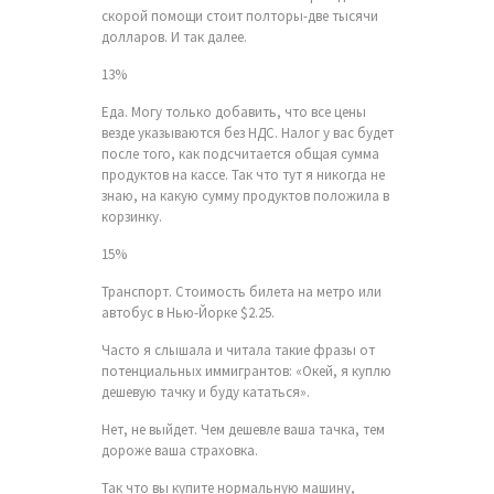
скорой помощи стоит полторы-две тысячи
долларов. И так далее.
13%
Еда. Могу только добавить, что все цены
везде указываются без НДС. Налог у вас будет
после того, как подсчитается общая сумма
продуктов на кассе. Так что тут я никогда не
знаю, на какую сумму продуктов положила в
корзинку.
15%
Транспорт. Стоимость билета на метро или
автобус в Нью-Йорке $2.25.
Часто я слышала и читала такие фразы от
потенциальных иммигрантов: «Окей, я куплю
дешевую тачку и буду кататься».
Нет, не выйдет. Чем дешевле ваша тачка, тем
дороже ваша страховка.
Так что вы купите нормальную машину,