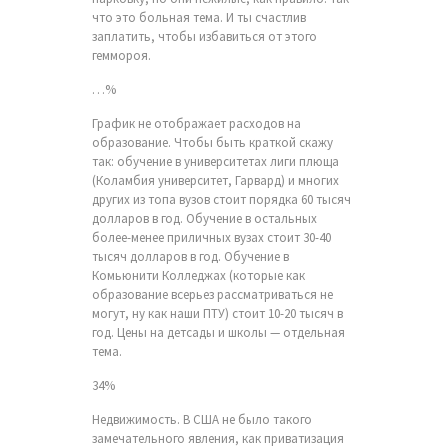
что это больная тема. И ты счастлив
заплатить, чтобы избавиться от этого
геммороя.
…%
График не отображает расходов на
образование. Чтобы быть краткой скажу
так: обучение в университетах лиги плюща
(Коламбия университет, Гарвард) и многих
других из топа вузов стоит порядка 60 тысяч
долларов в год. Обучение в остальных
более-менее приличных вузах стоит 30-40
тысяч долларов в год. Обучение в
Комьюнити Колледжах (которые как
образование всерьез рассматриваться не
могут, ну как наши ПТУ) стоит 10-20 тысяч в
год. Цены на детсады и школы — отдельная
тема.
34%
Недвижимость. В США не было такого
замечательного явления, как приватизация