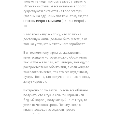
только те люди, которые зарабатывают от
50 тысяч чистыми. А все остальные просто
существуют и питаются на Food Stamps
(талоны на еду), снимают комнатки, ездят в
грязном метро с крысами
(не чета метро) и
тп.
Я это все к чему. А к тому, что право на
достойную жизнь должно быть у всех, а не
только у тех, кто может много заработать.
В интернете популярны высказывания,
квинтесенцию которых можно обозначить
так: «США — это рай, его, автора, там ждут с
распростертыми объятьями, а если кому-то
там плохо живется, так это все неудачники,
лузеры. Вот те, кто получает сто тысяч в год,
живут хорошо».
Интересно получается. То есть все обязаны
получать сто штук. А если ты черный или
бедный кореец, получающий 15-25 штук, то
уже и не человек вроде. Почему люди с
низким доходом заслужили просто