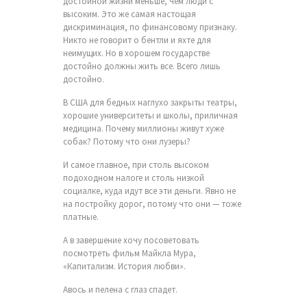
достойной жизни меньше, чем люди с
высоким. Это же самая настощая
дискриминация, по финансовому признаку.
Никто не говорит о бентли и яхте для
неимущих. Но в хорошем государстве
достойно должны жить все. Всего лишь
достойно.
В США для бедных наглухо закрыты театры,
хорошие университеты и школы, приличная
медицина. Почему миллионы живут хуже
собак? Потому что они лузеры?
И самое главное, при столь высоком
подоходном налоге и столь низкой
социалке, куда идут все эти деньги. Явно не
на постройку дорог, потому что они — тоже
платные.
А в завершение хочу посоветовать
посмотреть фильм Майкла Мура,
«Капитализм. История любви».
Авось и пелена с глаз спадет.