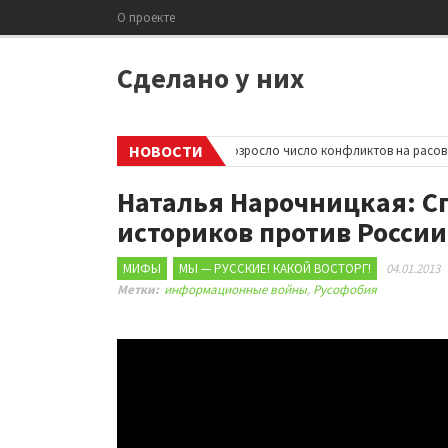
О проекте
Сделано у них
НОВОСТИ
в
•
В Великобритании резко возросло число конфликтов на расовой п
Наталья Нарочницкая: С
историков против России
МИФЫ
МЫ — РУССКИЕ! КАКОЙ ВОСТОРГ!
04.01.2013
Метки:
информационные войны
,
Русофобия