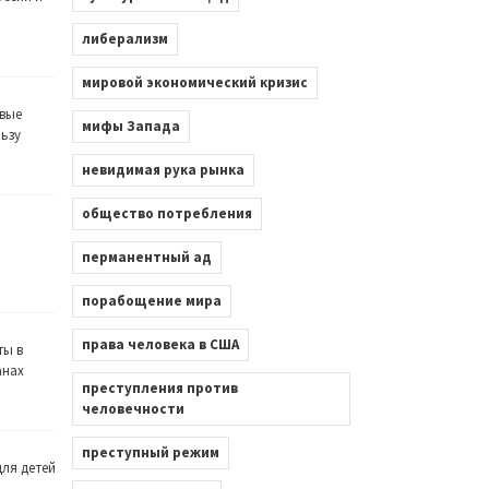
либерализм
мировой экономический кризис
вые
мифы Запада
льзу
невидимая рука рынка
общество потребления
перманентный ад
порабощение мира
права человека в США
ты в
анах
преступления против
человечности
преступный режим
ля детей