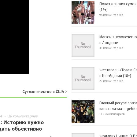
Показ женских сумок
(18+)
95 комментариев
Магазин человеческо
в Лондоне
48 комментариев
Фестиваль «Тела и 
в Швейцарии (18+)
20 комментариев
Сутяжничество в США
Главный ресурс совр
капитализма — деби
111 комментариев
14
-
16 комментариев
: Историю нужно
щать объективно
Фридрих Ницше: О Р