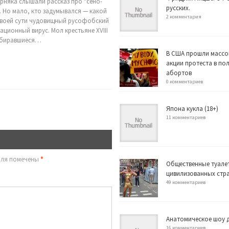
ерняка слышали рассказ про "сено-
русских.
. Но мало, кто задумывался — какой
2 комментария
своей сути чудовищный русофобский
ционный вирус. Мол крестьяне XVIII
абиравшиеся…
В США прошли массо
акции протеста в по
абортов
0 комментариев
Япона кукла (18+)
11 комментариев
оля помечены
*
Общественные туале
цивилизованных стр
49 комментариев
Анатомическое шоу д
16 комментариев