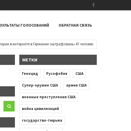
ЗУЛЬТАТЫ ГОЛОСОВАНИЙ
ОБРАТНАЯ СВЯЗЬ
 в интернете в Германии оштрафованы 47 человек
•
Около Белого дом
МЕТКИ
Геноцид
Русофобия
США
Супер-оружие США
армия США
военные преступления США
война цивилизаций
государство-тюрьма