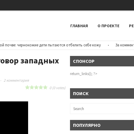
ГЛАВНАЯ
О ПРОЕКТЕ
РЕ
очве: чернокожие дети пытаются отбелить себе кожу
•
За комментарии
говор западных
СПОНСОР
return_links(); ?>
-
2 комментария
0
(
0
votes)
ПОИСК
ПОПУЛЯРНО