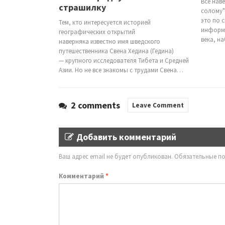
Все нав
страшилку
солому"
это по 
Тем, кто интересуется историей
информа
географических открытий
века, н
наверняка известно имя шведского
путешественника Свена Хедина (Гедина)
— крупного исследователя Тибета и Средней
Азии. Но не все знакомы с трудами Свена…
2 comments
Leave Comment
Добавить комментарий
Ваш адрес email не будет опубликован.
Обязательные п
Комментарий
*