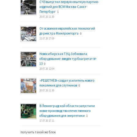
СЧЗ выпустил первую опытную партию
изделий для ВСМ Москва-Санкт-
Петербург
1
29.07.26 11:30
От освоения европейских технологий
до реестра Минпромторга
0
21.07.26 17:09
Новосибирская ТЭЦ-3 обновила
оборудование: введён турбоагрегат №
13
0
20.07.26 12:04
«РЕШЕТНЁВ» создал усилитель нового
поколения для спутников
0
20.07.26 11:30
В Ленинградской области запустили
новое производство отечественного
оборудования для энергетики
1
17.07.26 17:11
получить такой же блок