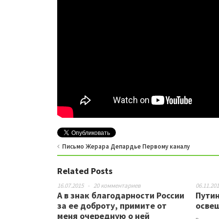
Письмо Жерара Депардье Первому каналу
Related Posts
16.07.2015
-
20 комментариев
06.11.20
А в знак благодарности России
Путин
за ее доброту, примите от
осве
меня очередную о ней