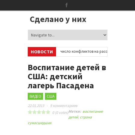
Сделано у них
НОВОСТИ
еликобритании резко возросло число конфликтов на расовой почве: чернок
Воспитание детей в
США: детский
лагерь Пасадена
ВИДЕО
США
22.01.2013
-
9 комментариев
Метки:
воспитание
0
(
0
votes)
детей
,
страна
сумасшедших