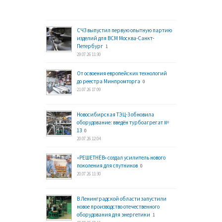
СЧЗ выпустил первую опытную партию
изделий для ВСМ Москва-Санкт-
Петербург
1
29.07.26 11:30
От освоения европейских технологий
до реестра Минпромторга
0
21.07.26 17:09
Новосибирская ТЭЦ-3 обновила
оборудование: введён турбоагрегат №
13
0
20.07.26 12:04
«РЕШЕТНЁВ» создал усилитель нового
поколения для спутников
0
20.07.26 11:30
В Ленинградской области запустили
новое производство отечественного
оборудования для энергетики
1