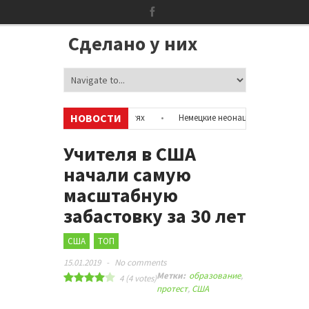
Сделано у них
НОВОСТИ
мацию об аккаунтах в соцсетях
•
Немецкие неонацисты, летевшие на 
полицией
•
Сотни бездомных мигрантов оккупировали аэропорт в Пар
Учителя в США
начали самую
масштабную
забастовку за 30 лет
США
ТОП
15.01.2019
-
No comments
Метки:
образование
,
4
(
4
votes)
протест
,
США