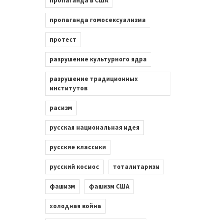
пропаганда в США
пропаганда гомосексуализма
протест
разрушение культурного ядра
разрушение традиционных
институтов
расизм
русская национальная идея
русские классики
русский космос
тоталитаризм
фашизм
фашизм США
холодная война