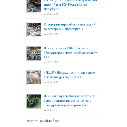
изделий для ВСМ Москва-Санкт-
Петербург
1
29.07.26 11:30
От освоения европейских технологий
до реестра Минпромторга
0
21.07.26 17:09
Новосибирская ТЭЦ-3 обновила
оборудование: введён турбоагрегат №
13
0
20.07.26 12:04
«РЕШЕТНЁВ» создал усилитель нового
поколения для спутников
0
20.07.26 11:30
В Ленинградской области запустили
новое производство отечественного
оборудования для энергетики
1
17.07.26 17:11
получить такой же блок