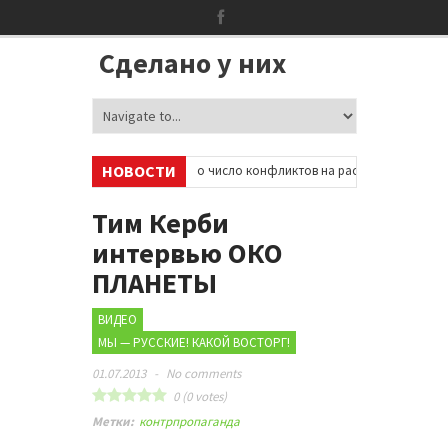
Сделано у них
НОВОСТИ
Великобритании резко возросло число конфликтов на расовой почве: черно
Тим Керби
интервью ОКО
ПЛАНЕТЫ
ВИДЕО
МЫ — РУССКИЕ! КАКОЙ ВОСТОРГ!
01.07.2013
-
No comments
0
(
0
votes)
Метки:
контрпропаганда