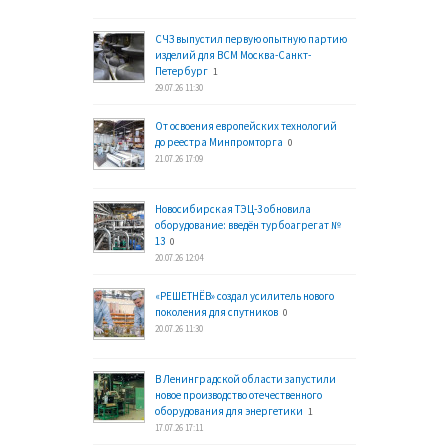
СЧЗ выпустил первую опытную партию
изделий для ВСМ Москва-Санкт-
Петербург
1
29.07.26 11:30
От освоения европейских технологий
до реестра Минпромторга
0
21.07.26 17:09
Новосибирская ТЭЦ-3 обновила
оборудование: введён турбоагрегат №
13
0
20.07.26 12:04
«РЕШЕТНЁВ» создал усилитель нового
поколения для спутников
0
20.07.26 11:30
В Ленинградской области запустили
новое производство отечественного
оборудования для энергетики
1
17.07.26 17:11