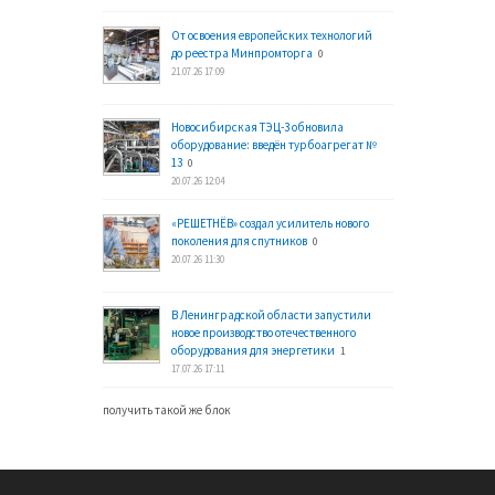
От освоения европейских технологий
до реестра Минпромторга
0
21.07.26 17:09
Новосибирская ТЭЦ-3 обновила
оборудование: введён турбоагрегат №
13
0
20.07.26 12:04
«РЕШЕТНЁВ» создал усилитель нового
поколения для спутников
0
20.07.26 11:30
В Ленинградской области запустили
новое производство отечественного
оборудования для энергетики
1
17.07.26 17:11
получить такой же блок