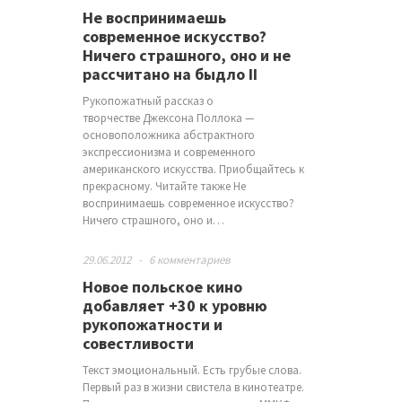
Не воспринимаешь
современное искусство?
Ничего страшного, оно и не
рассчитано на быдло II
Рукопожатный рассказ о
творчестве Джексона Поллока —
основоположника абстрактного
экспрессионизма и современного
американского искусства. Приобщайтесь к
прекрасному. Читайте также Не
воспринимаешь современное искусство?
Ничего страшного, оно и…
29.06.2012
-
6 комментариев
Новое польское кино
добавляет +30 к уровню
рукопожатности и
совестливости
Текст эмоциональный. Есть грубые слова.
Первый раз в жизни свистела в кинотеатре.