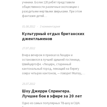
ученики. Более 120 ребят представили
общественности различные экспозиции с
разодетыми мертвыми зверьками. При этом
фантазия детей…
01.08.2012
-
3 комментария
Культурный отдых британских
джентльменов
27.07.2012
Вчера вечером я приехал в Люцерн и
остановился в лучшей здешней гостинице,
Швейцергофе. «Люцерн, старинный
кантональный город, лежащий на берегу
озера четырех кантонов, — говорит Murray,…
25.07.2012
Шоу Джерри Спрингера.
Лучшие бои в эфире за 20 лет
Одно из самых популярных ТВ-шоу в США.