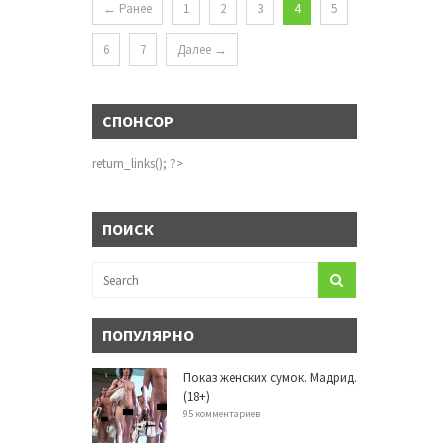
← Ранее
1
2
3
4
5
6
7
Далее →
СПОНСОР
return_links(); ?>
ПОИСК
ПОПУЛЯРНО
Показ женских сумок. Мадрид.
(18+)
95 комментариев