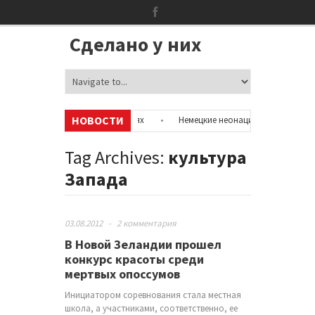
Сделано у них
НОВОСТИ
мацию об аккаунтах в соцсетях
•
Немецкие неонацисты, летевшие на 
полицией
•
Сотни бездомных мигрантов оккупировали аэропорт в Пар
Tag Archives:
культура
Запада
03.08.2012
-
2 комментария
В Новой Зеландии прошел
конкурс красоты среди
мертвых опоссумов
Инициатором соревнования стала местная
школа, а участниками, соответственно, ее