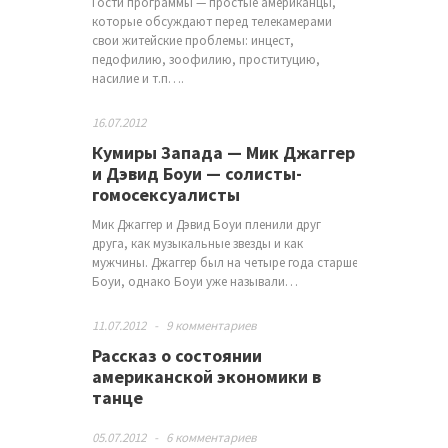
Гости программы — простые американцы,
которые обсуждают перед телекамерами
свои житейские проблемы: инцест,
педофилию, зоофилию, проституцию,
насилие и т.п….
16.07.2012
Кумиры Запада — Мик Джаггер
и Дэвид Боуи — солисты-
гомосексуалисты
Мик Джаггер и Дэвид Боуи пленили друг
друга, как музыкальные звезды и как
мужчины. Джаггер был на четыре года старше
Боуи, однако Боуи уже называли…
11.07.2012
-
9 комментариев
Рассказ о состоянии
американской экономики в
танце
05.07.2012
-
6 комментариев