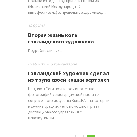
Польша из года в год привозит на ММКФ
(Московский Международный
кинофестиваль) запредельное дерьмище,…
10.06.2012
Вторая жизнь кота
голландского художника
Подробности ниже
09.06.2012
-
3 комментария
Голландский художник сделал
из трупа своей кошки вертолет
На днях в Сети появилось множество
фотографий с амстердамской выставки
современного искусства KunstRAI, на который
мужчина средних лет с помощью пульта
дистанционного управления с
невозмутимым…