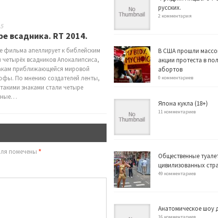
русских.
2 комментария
15
е всадника. RT 2014.
е фильма апеллирует к библейским
В США прошли массо
 четырёх всадников Апокалипсиса,
акции протеста в по
накам приближающейся мировой
абортов
офы. По мнению создателей ленты,
0 комментариев
 такими знаками стали четыре
ьные…
Япона кукла (18+)
11 комментариев
оля помечены
*
Общественные туале
цивилизованных стр
49 комментариев
Анатомическое шоу д
16 комментариев