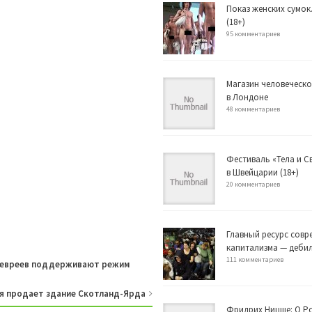
Показ женских сумок
(18+)
95 комментариев
Магазин человеческо
в Лондоне
48 комментариев
Фестиваль «Тела и 
в Швейцарии (18+)
20 комментариев
Главный ресурс совр
капитализма — деби
111 комментариев
х евреев поддерживают режим
я продает здание Скотланд-Ярда
Фридрих Ницше: О Р