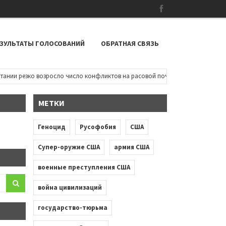
ЗУЛЬТАТЫ ГОЛОСОВАНИЙ
ОБРАТНАЯ СВЯЗЬ
и резко возросло число конфликтов на расовой почве: чернокожие дети пы
МЕТКИ
Геноцид
Русофобия
США
Супер-оружие США
армия США
военные преступления США
война цивилизаций
государство-тюрьма