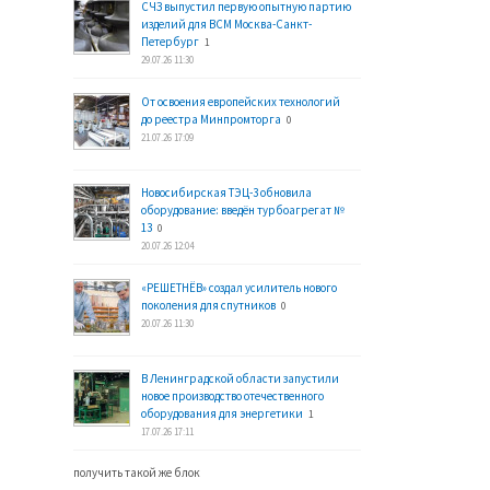
СЧЗ выпустил первую опытную партию
изделий для ВСМ Москва-Санкт-
Петербург
1
29.07.26 11:30
От освоения европейских технологий
до реестра Минпромторга
0
21.07.26 17:09
Новосибирская ТЭЦ-3 обновила
оборудование: введён турбоагрегат №
13
0
20.07.26 12:04
«РЕШЕТНЁВ» создал усилитель нового
поколения для спутников
0
20.07.26 11:30
В Ленинградской области запустили
новое производство отечественного
оборудования для энергетики
1
17.07.26 17:11
получить такой же блок