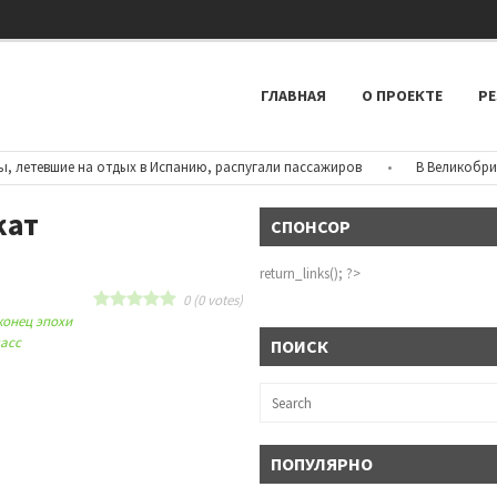
ГЛАВНАЯ
О ПРОЕКТЕ
РЕ
тевшие на отдых в Испанию, распугали пассажиров
•
В Великобритани
кат
СПОНСОР
return_links(); ?>
0
(
0
votes)
конец эпохи
ласс
ПОИСК
ПОПУЛЯРНО