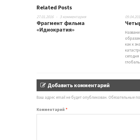
Related Posts
27.01.2016
-
3 комментария
09.04.20
Фрагмент фильма
Четыр
«Идиократия»
Названи
образам
как к з
катастр
сегодня
глобал
Добавить комментарий
Ваш адрес email не будет опубликован.
Обязательные п
Комментарий
*