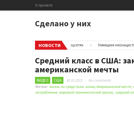
О проекте
Сделано у них
НОВОСТИ
крыть информацию об аккаунтах в соцсетях
•
Немецкие неонацисты, ле
Средний класс в США: за
американской мечты
ВИДЕО
США
30.10.2012
-
No comments
Метки:
жизнь по средствам
,
конец Американской мечте
,
потребления
,
мировой экономический кризис
,
средний к