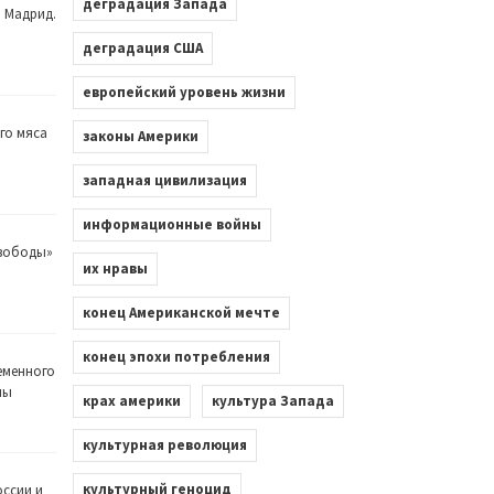
деградация Запада
. Мадрид.
деградация США
европейский уровень жизни
го мяса
законы Америки
западная цивилизация
информационные войны
Свободы»
их нравы
конец Американской мечте
конец эпохи потребления
еменного
лы
крах америки
культура Запада
культурная революция
культурный геноцид
оссии и