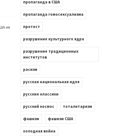
пропаганда в США
пропаганда гомосексуализма
протест
ША не
разрушение культурного ядра
разрушение традиционных
институтов
расизм
русская национальная идея
русские классики
русский космос
тоталитаризм
фашизм
фашизм США
холодная война