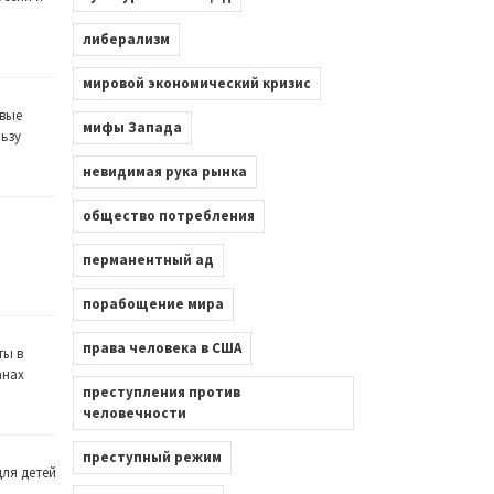
либерализм
мировой экономический кризис
вые
мифы Запада
льзу
невидимая рука рынка
общество потребления
перманентный ад
порабощение мира
права человека в США
ты в
анах
преступления против
человечности
преступный режим
ля детей