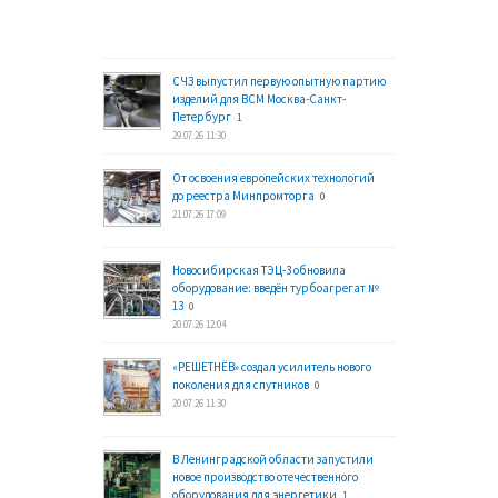
СЧЗ выпустил первую опытную партию
изделий для ВСМ Москва-Санкт-
Петербург
1
29.07.26 11:30
От освоения европейских технологий
до реестра Минпромторга
0
21.07.26 17:09
Новосибирская ТЭЦ-3 обновила
оборудование: введён турбоагрегат №
13
0
20.07.26 12:04
«РЕШЕТНЁВ» создал усилитель нового
поколения для спутников
0
20.07.26 11:30
В Ленинградской области запустили
новое производство отечественного
оборудования для энергетики
1