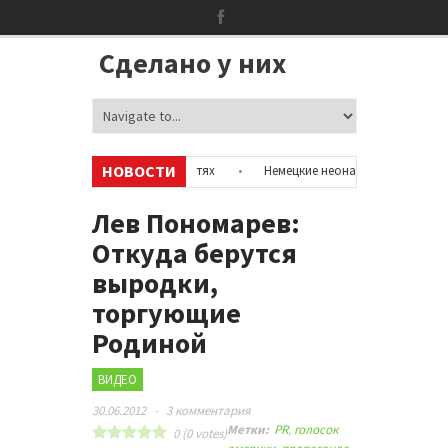
Сделано у них
НОВОСТИ
формацию об аккаунтах в соцсетях
•
Немецкие неонацисты, летевшие н
с полицией
•
Сотни бездомных мигрантов оккупировали аэропорт в П
Лев Пономарев:
Откуда берутся
выродки,
торгующие
Родиной
ВИДЕО
30.06.2012
-
3 комментария
Метки:
PR
,
голосок
0
(
0
votes)