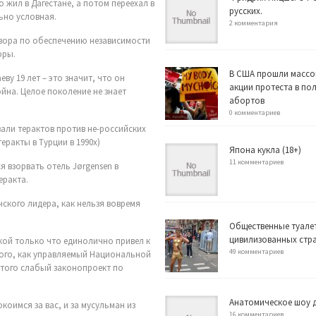
о жил в Дагестане, а потом переехал в
русских.
льно условная.
2 комментария
говора по обеспечению независимости
оры.
В США прошли массо
у 19 лет – это значит, что он
акции протеста в по
ойна. Целое поколение не знает
абортов
0 комментариев
вали терактов против не-российских
еракты в Турции в 1990х)
Япона кукла (18+)
11 комментариев
 взорвать отель Jørgensen в
еракта.
нского лидера, как нельзя вовремя
Общественные туале
цивилизованных стр
шкой только что единолично привел к
49 комментариев
того, как управляемый Национальной
 того слабый законопроект по
Анатомическое шоу д
коимся за вас, и за мусульман из
16 комментариев