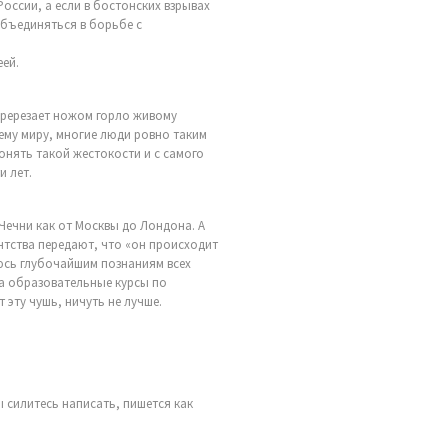
России, а если в бостонских взрывах
объединяться в борьбе с
еей.
еререзает ножом горло живому
сему миру, многие люди ровно таким
онять такой жестокости и с самого
и лет.
 Чечни как от Москвы до Лондона. А
нтства передают, что «он происходит
аюсь глубочайшим познаниям всех
на образовательные курсы по
эту чушь, ничуть не лучше.