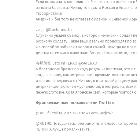
Если вспоминать конфликты в Чечне, то это все было в 
виновны братья из Чечни, то неужто Россия и Америка 
террористами?
Америка и без того не успевает с Ираном и Северной Кор
zenju ‏@Doctormucha
Случайно увидел съемку, в которой чеченский солдат п
русскому солдату. Такие вещи реально происходят по в
же способом забивают коров и свиней. Никогда не мог п
детства не ем мясо животных. Вот уже больше пятидесят
寺尾智史 Satoshi TERAO ‏@SATERAO
А бостонские братья по ходу родом из Киргизии, это от
когда я слышу, как американские крупные новостные аге
из региона недалеко от Чечни», я в который раз диву д
американцев, включая журналистов, в географии. Всех 
переподготовке. Хотя японские СМИ, которые повторяют 
Франкоязычные пользователи Twitter:
‏@souuf Стойте, а в Чечне тоже есть нефть?
ЧЕЧНЯ. А лучше помалкивайте…