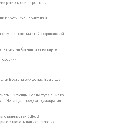
, не смогли бы найти ее на карте.
е говорил»
телей Бостона в их домах. Всего два
рористы – чеченцы! Все поступающие из
ь! Чеченцы – предлог, демократия –
был спланирован США. В
приветствовать наших чеченских