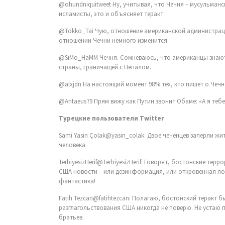
исламисты, это и объясняет теракт.
отношении Чечни немного изменится.
страны, граничащей с Непалом.
‏@alxjdn На настоящий момент 98% тех, кто пишет о Чечне
‏@Antaeus79 Прям вижу как Путин звонит Обаме: «А я теб
Турецкие пользователи Twitter
Sami Yasin Çolak@yasin_colak: Двое чеченцев заперли жи
человека.
TerbiyesizHerif@TerbiyesizHerif: Говорят, бостонские тер
США новости – или дезинформация, или откровенная лож
фантастика!
Fatih Tezcan@fatihtezcan: Полагаю, бостонский теракт 
разглагольствования США никогда не поверю. Не устаю 
братьев.