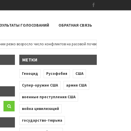
ЗУЛЬТАТЫ ГОЛОСОВАНИЙ
ОБРАТНАЯ СВЯЗЬ
ко возросло число конфликтов на расовой почве: чернокожие дети пытаютс
МЕТКИ
Геноцид
Русофобия
США
Супер-оружие США
армия США
военные преступления США
война цивилизаций
государство-тюрьма