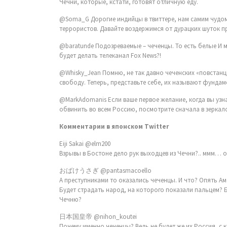
Чечни, которые, кстати, готовят отличную еду.
@Soma_G Дорогие индийцы в твиттере, нам самим чудо
террористов. Давайте воздержимся от дурацких шуток п
@baratunde Подозреваемые – чеченцы. То есть белые И 
будет делать телеканал Fox News?!
@Whisky_Jean Помню, не так давно чеченских «повстанц
свободу. Теперь, представьте себе, их называют фунда
@MarkAdomanis Если ваше первое желание, когда вы узн
обвинить во всем Россию, посмотрите сначала в зеркал
Комментарии в японском Twitter
Eiji Sakai ‏@elm200
Взрывы в Бостоне дело рук выходцев из Чечни?.. ммм… 
おばけうさぎ ‏@pantasmacoello
А преступниками то оказались чеченцы. И что? Опять А
Будет страдать народ, на которого показали пальцем? 
Чечню?
日本国皇帝 ‏@nihon_koutei
Почему именно чеченцы? Ведь не будет же их Россия, с 