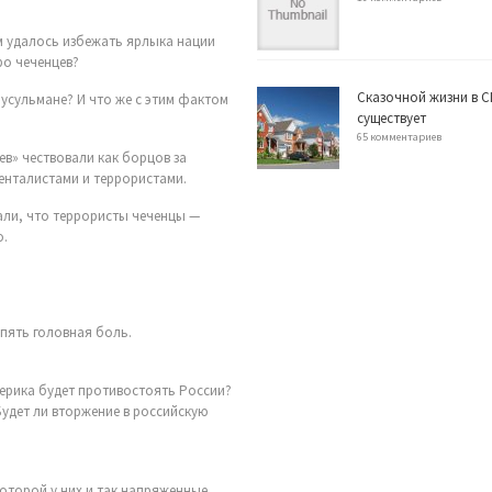
м удалось избежать ярлыка нации
ро чеченцев?
Сказочной жизни в С
мусульмане? И что же с этим фактом
существует
65 комментариев
ев» чествовали как борцов за
менталистами и террористами.
али, что террористы чеченцы —
о.
опять головная боль.
мерика будет противостоять России?
Будет ли вторжение в российскую
которой у них и так напряженные