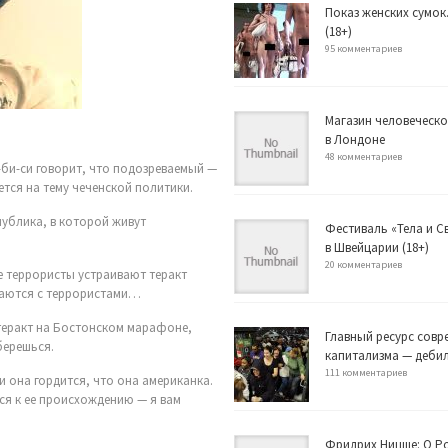
Показ женских сумок
(18+)
95 комментариев
Магазин человеческо
в Лондоне
48 комментариев
-би-си говорит, что подозреваемый —
тся на тему чеченской политики.
публика, в которой живут
Фестиваль «Тела и 
в Швейцарии (18+)
20 комментариев
е террористы устраивают теракт
ираются с террористами…
 теракт на Бостонском марафоне,
Главный ресурс совр
берешься.
капитализма — деби
111 комментариев
и она гордится, что она американка.
ся к ее происхождению — я вам
Фридрих Ницше: О Р