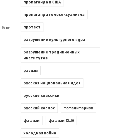
пропаганда в США
пропаганда гомосексуализма
протест
ША не
разрушение культурного ядра
разрушение традиционных
институтов
расизм
русская национальная идея
русские классики
русский космос
тоталитаризм
фашизм
фашизм США
холодная война