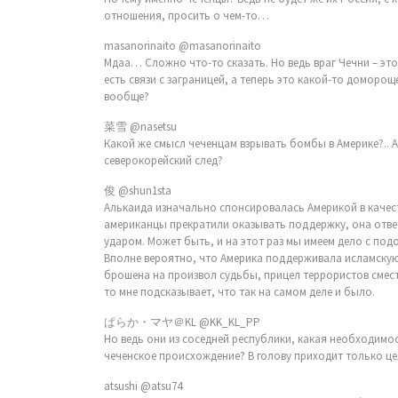
отношения, просить о чем-то…
masanorinaito ‏@masanorinaito
Мдаа… Сложно что-то сказать. Но ведь враг Чечни – это
есть связи с заграницей, а теперь это какой-то домор
вообще?
菜雪 ‏@nasetsu
Какой же смысл чеченцам взрывать бомбы в Америке?.. А
северокорейский след?
俊 ‏@shun1sta
Алькаида изначально спонсировалась Америкой в качест
американцы прекратили оказывать поддержку, она отве
ударом. Может быть, и на этот раз мы имеем дело с по
Вполне вероятно, что Америка поддерживала исламскую
брошена на произвол судьбы, прицел террористов смести
то мне подсказывает, что так на самом деле и было.
ぱらか・マヤ＠KL ‏@KK_KL_PP
Но ведь они из соседней республики, какая необходимо
чеченское происхождение? В голову приходит только це
atsushi ‏@atsu74