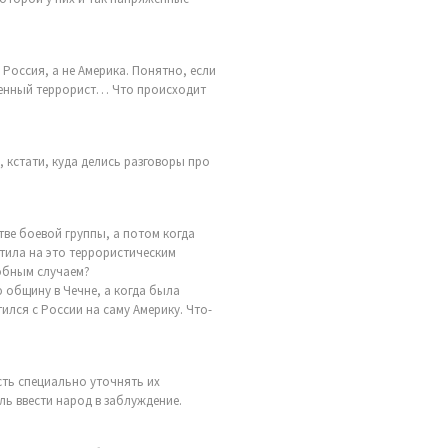
 Россия, а не Америка. Понятно, если
ощенный террорист… Что происходит
, кстати, куда делись разговоры про
ве боевой группы, а потом когда
тила на это террористическим
добным случаем?
 общину в Чечне, а когда была
лся с России на саму Америку. Что-
сть специально уточнять их
ль ввести народ в заблуждение.