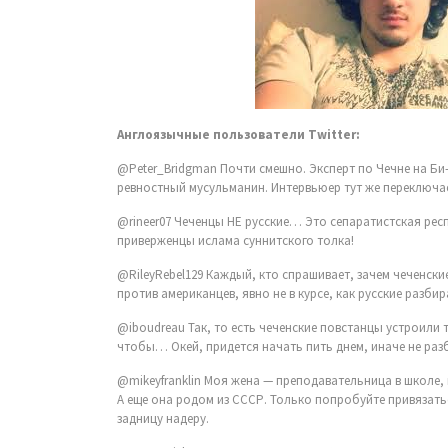
Англоязычные пользователи Twitter:
@Peter_Bridgman Почти смешно. Эксперт по Чечне на Би
ревностный мусульманин. Интервьюер тут же переключае
@rineer07 Чеченцы НЕ русские… Это сепаратистская рес
приверженцы ислама суннитского толка!
@RileyRebel129 Каждый, кто спрашивает, зачем чеченски
против американцев, явно не в курсе, как русские разб
@iboudreau Так, то есть чеченские повстанцы устроили
чтобы… Окей, придется начать пить днем, иначе не раз
@mikeyfranklin Моя жена — преподавательница в школе, 
А еще она родом из СССР. Только попробуйте привязать
задницу надеру.