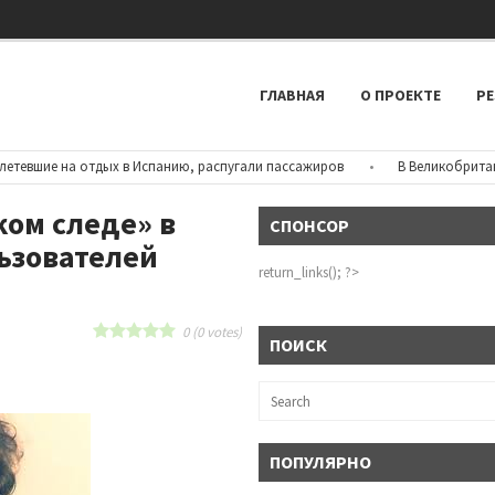
ГЛАВНАЯ
О ПРОЕКТЕ
РЕ
е на отдых в Испанию, распугали пассажиров
•
В Великобритании рез
ком следе» в
СПОНСОР
ьзователей
return_links(); ?>
0
(
0
votes)
ПОИСК
ПОПУЛЯРНО