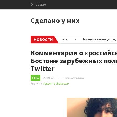
О проекте
Сделано у них
НОВОСТИ
 информацию об аккаунтах в соцсетях
•
Немецкие неонацисты, летевши
Комментарии о «российс
Бостоне зарубежных пол
Twitter
США
22.04.2013
-
2 комментария
Метки:
теракт в Бостоне