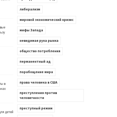
либерализм
мировой экономический кризис
вые
мифы Запада
льзу
невидимая рука рынка
общество потребления
перманентный ад
порабощение мира
права человека в США
ты в
анах
преступления против
человечности
преступный режим
ля детей