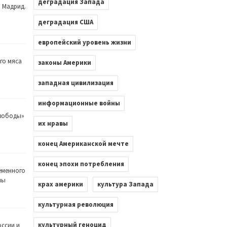
деградация Запада
. Мадрид.
деградация США
европейский уровень жизни
го мяса
законы Америки
западная цивилизация
информационные войны
Свободы»
их нравы
конец Американской мечте
конец эпохи потребления
еменного
лы
крах америки
культура Запада
культурная революция
культурный геноцид
оссии и