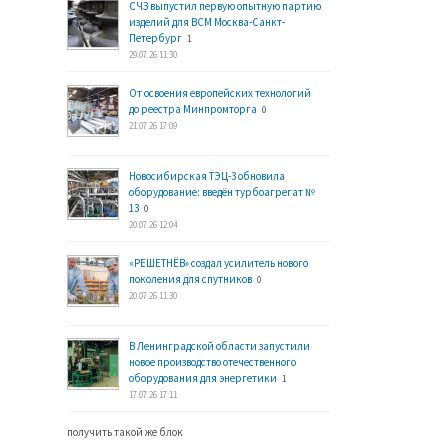
СЧЗ выпустил первую опытную партию
изделий для ВСМ Москва-Санкт-
Петербург
1
29.07.26 11:30
От освоения европейских технологий
до реестра Минпромторга
0
21.07.26 17:09
Новосибирская ТЭЦ-3 обновила
оборудование: введён турбоагрегат №
13
0
20.07.26 12:04
«РЕШЕТНЁВ» создал усилитель нового
поколения для спутников
0
20.07.26 11:30
В Ленинградской области запустили
новое производство отечественного
оборудования для энергетики
1
17.07.26 17:11
получить такой же блок