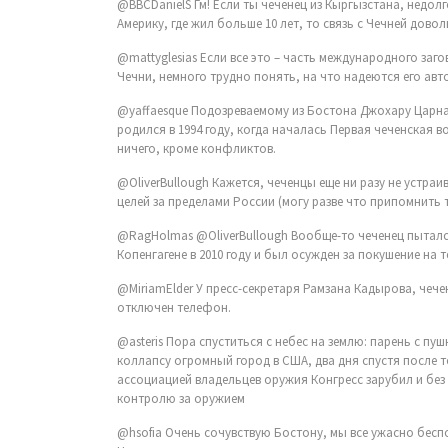
@BBCDanielS Гм! Если ты чеченец из Кыргызстана, недолг
Америку, где жил больше 10 лет, то связь с Чечней дово
@mattyglesias Если все это – часть международного за
Чечни, немного трудно понять, на что надеются его авт
@yaffaesque Подозреваемому из Бостона Джохару Царнаев
родился в 1994 году, когда началась Первая чеченская в
ничего, кроме конфликтов.
@OliverBullough Кажется, чеченцы еще ни разу не устраи
целей за пределами России (могу разве что припомнить т
@RagHolmas @OliverBullough Вообще-то чеченец пытался
Копенгагене в 2010 году и был осужден за покушение на т
@MiriamElder У пресс-секретаря Рамзана Кадырова, чече
отключен телефон.
@asteris Пора спуститься с небес на землю: парень с пу
коллапсу огромный город в США, два дня спустя после 
ассоциацией владельцев оружия Конгресс зарубил и без
контролю за оружием
@hsofia Очень сочувствую Бостону, мы все ужасно беспо