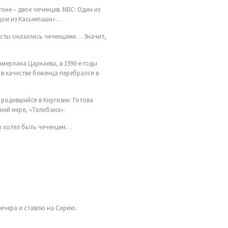
тоне – двое чеченцев. NBC: Один из
родом из Касымпаши»…
исты оказались чеченцами… Значит,
амерлана Царнаева, в 1990-е годы
 в качестве беженца перебрался в
 родившийся в Киргизии. Готова
ней мере, «Талибана».
 бы хотел быть чеченцем…
вечера и ставлю на Сирию.