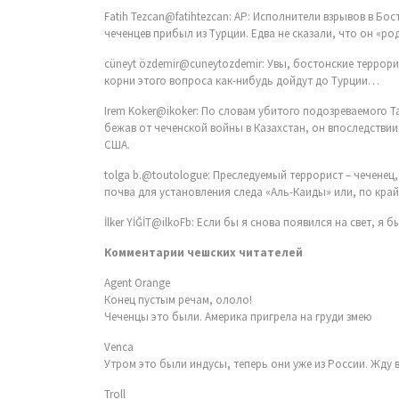
Fatih Tezcan@fatihtezcan: AP: Исполнители взрывов в Бос
чеченцев прибыл из Турции. Едва не сказали, что он «
cüneyt özdemir@cuneytozdemir: Увы, бостонские террор
корни этого вопроса как-нибудь дойдут до Турции…
Irem Koker@ikoker: По словам убитого подозреваемого Т
бежав от чеченской войны в Казахстан, он впоследствии
США.
tolga b.@toutologue: Преследуемый террорист – чеченец,
почва для установления следа «Аль-Каиды» или, по край
İlker YİĞİT@ilkoFb: Если бы я снова появился на свет, я
Комментарии чешских читателей
Agent Orange
Конец пустым речам, ололо!
Чеченцы это были. Америка пригрела на груди змею
Venca
Утром это были индусы, теперь они уже из России. Жду 
Troll