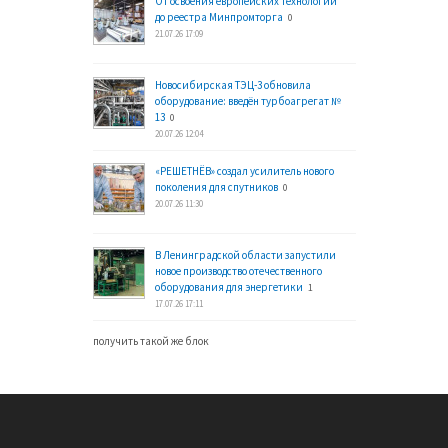
От освоения европейских технологий
до реестра Минпромторга
0
21.07.26 17:09
Новосибирская ТЭЦ-3 обновила
оборудование: введён турбоагрегат №
13
0
20.07.26 12:04
«РЕШЕТНЁВ» создал усилитель нового
поколения для спутников
0
20.07.26 11:30
В Ленинградской области запустили
новое производство отечественного
оборудования для энергетики
1
17.07.26 17:11
получить такой же блок