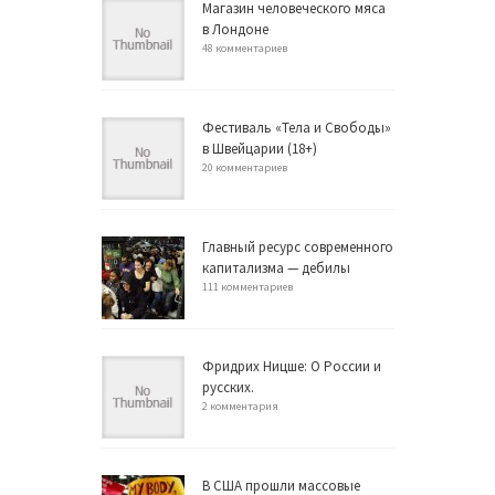
Магазин человеческого мяса
в Лондоне
48 комментариев
Фестиваль «Тела и Свободы»
в Швейцарии (18+)
20 комментариев
Главный ресурс современного
капитализма — дебилы
111 комментариев
Фридрих Ницше: О России и
русских.
2 комментария
В США прошли массовые