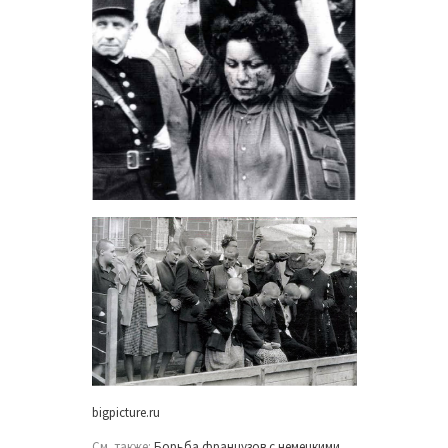
bigpicture.ru
См. также:
Борьба французов с немецкими