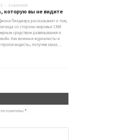
13
-
1 comment
, которую вы не видите
жона Пилджера рассказывает о том,
паганда со стороны мировых СМИ
верным средством развязывания и
 войн. Как военные журналисты и
 пропагандисты, получив заказ…
оля помечены
*