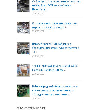
СЧЗ выпустил первую опытную партию
изделий для ВСМ Москва-Санкт-
Петербург
1
29.07.26 11:30
От освоения европейских технологий
до реестра Минпромторга
0
21.07.26 17:09
Новосибирская ТЭЦ-3 обновила
оборудование: введён турбоагрегат №
13
0
20.07.26 12:04
«РЕШЕТНЁВ» создал усилитель нового
поколения для спутников
0
20.07.26 11:30
В Ленинградской области запустили
новое производство отечественного
оборудования для энергетики
1
17.07.26 17:11
получить такой же блок