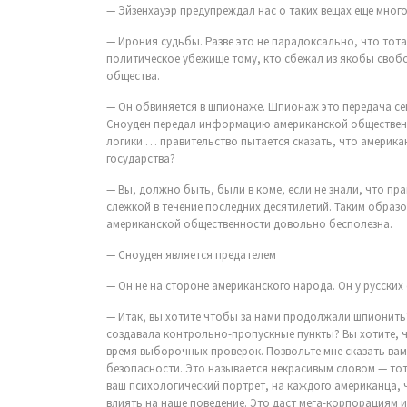
— Эйзенхауэр предупреждал нас о таких вещах еще много
— Ирония судьбы. Разве это не парадоксально, что тот
политическое убежище тому, кто сбежал из якобы своб
общества.
— Он обвиняется в шпионаже. Шпионаж это передача с
Сноуден передал информацию американской общественн
логики … правительство пытается сказать, что америка
государства?
— Вы, должно быть, были в коме, если не знали, что пр
слежкой в течение последних десятилетий. Таким обра
американской общественности довольно бесполезна.
— Сноуден является предателем
— Он не на стороне американского народа. Он у русски
— Итак, вы хотите чтобы за нами продолжали шпионить
создавала контрольно-пропускные пункты? Вы хотите, 
время выборочных проверок. Позвольте мне сказать вам 
безопасности. Это называется некрасивым словом — то
ваш психологический портрет, на каждого американца,
влиять на наше поведение. Это даст мега-корпорациям 