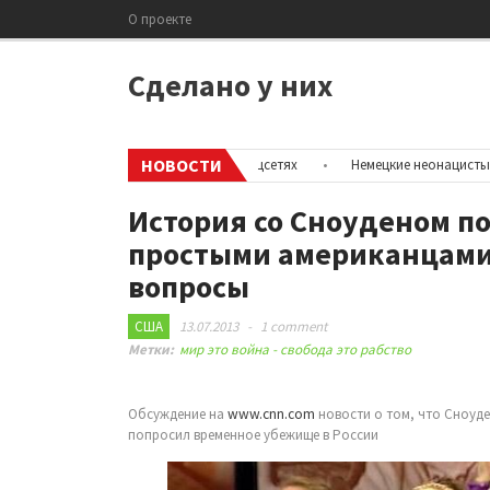
О проекте
Сделано у них
НОВОСТИ
ть информацию об аккаунтах в соцсетях
•
Немецкие неонацисты, лете
История со Сноуденом п
простыми американцами
вопросы
США
13.07.2013
-
1 comment
Метки:
мир это война - свобода это рабство
Обсуждение
на
www.cnn.com
новости о том, что Сноуде
попросил временное убежище в России