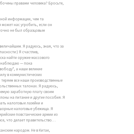
забочены правами человека? Бросьте,
ажной информации, чем та
 может нас угробить, если он
н точно не был образцовым
величайшим. Я радуюсь, зная, что за
пасности:) Я счастлив,
йска найти оружие массового
м наблюдаю — пока
вободу", а наши великие
илу в коммунистических
 теряем все наши производственные
ольственных талонах. Я радуюсь,
млемую заработную плату своим
лоны на питание и другие пособия. Я
вать налоговые лазейки и
шорные налоговые убежища. Я
рийские повстанческие армии из
все, что делает правительство…
анским народом. Не в Китае,