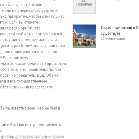
его блага, и это не для
огибли на американской земле от
лько прикрытие, чтобы отнять у нас
той. Если вы станете
Сказочной жизни в С
 являются нормой, это
существует
ции, тем глубже мы погружаемся в
65 комментариев
винных магазинов, карманники и
в десять раз более опасны, они носят
це, они поднимаются к вершинам
БР, в политику,
о мы в большой беде и это произошло
хого в том, что правительство без
оуден не предатель. Буш, Обама,
елд и все государственные
яются истинными предателями.
ыла известна всем, кто не был в
Китай и Россию интересуют рецепты
в
ериала, для всех остальных, кроме