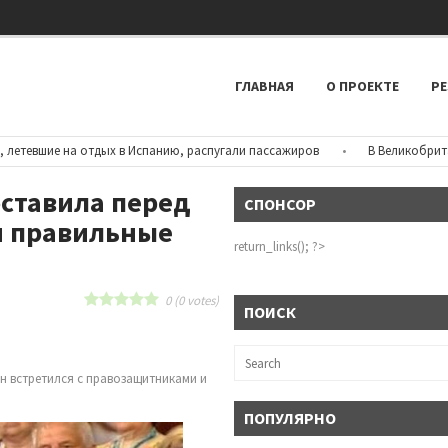
ГЛАВНАЯ
О ПРОЕКТЕ
РЕ
вшие на отдых в Испанию, распугали пассажиров
•
В Великобритании р
оставила перед
СПОНСОР
 правильные
return_links(); ?>
0
(
0
votes)
ПОИСК
н встретился с правозащитниками и
ПОПУЛЯРНО