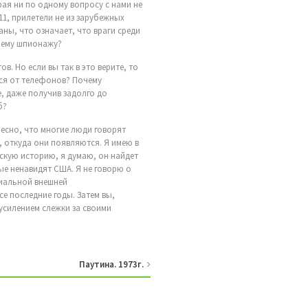
рая ни по одному вопросу с нами не
11, прилетели не из зарубежных
ны, что означает, что враги среди
ннему шпионажу?
в. Но если вы так в это верите, то
тся от телефонов? Почему
, даже получив задолго до
б?
есно, что многие люди говорят
ь, откуда они появляются. Я имею в
нскую историю, я думаю, он найдет
ые ненавидят США. Я не говорю о
циальной внешней
е последние годы. Затем вы,
 усилением слежки за своими
Паутина. 1973г.