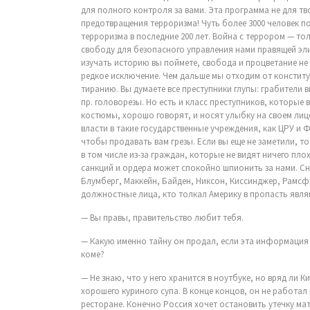
для полного контроля за вами. Эта программа не для тво
предотвращения терроризма! Чуть более 3000 человек п
терроризма в последние 200 лет. Война с террором — то
свободу для безопасного управления нами правящей эли
изучать историю вы поймете, свобода и процветание не
редкое исключение. Чем дальше мы отходим от конститу
тиранию. Вы думаете все преступники глупы: грабители 
пр. головорезы. Но есть и класс преступников, которые 
костюмы, хорошо говорят, и носят улыбку на своем ли
власти в такие государственные учреждения, как ЦРУ и Ф
чтобы продавать вам грезы. Если вы еще не заметили, т
в том числе из-за граждан, которые не видят ничего пло
санкций и ордера может спокойно шпионить за нами. Сн
Блумберг, Маккейн, Байден, Никсон, Киссинджер, Рамсф
должностные лица, кто толкал Америку в пропасть явл
— Вы правы, правительство любит тебя.
— Какую именно тайну он продал, если эта информация б
коме?
— Не знаю, что у него хранится в ноутбуке, но вряд ли 
хорошего куриного супа. В конце концов, он не работал 
ресторане. Конечно Россия хочет остановить утечку мат