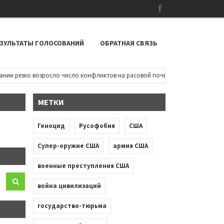
ЗУЛЬТАТЫ ГОЛОСОВАНИЙ
ОБРАТНАЯ СВЯЗЬ
езко возросло число конфликтов на расовой почве: чернокожие дети пытаю
МЕТКИ
Геноцид
Русофобия
США
Супер-оружие США
армия США
военные преступления США
война цивилизаций
государство-тюрьма