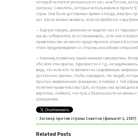
который пытается уклониться от нас, не в России, кото
согласна. Самолеты, которые использовали в теракте 9/
стран. Они были доставлены прямо отсюда, изнутри стра
нас. Как их можно выявить, если не прибегать к внутре
— Еще раз говорю, шпионаж не защитит нас от террористо
как вы собираетесь их останавливать, если они откажу
правительство не смогло предотвратить атаки в Бостоне
этого предупреждение со стороны российских спецслуж
— Наконец появилась какая-никакая самокритика. Интер
обо всех этих врагах, террористах и т.д., не задумываяс
виду, что если кто-то взглянет на современную америка
достаточно причин, чтобы оправдать тех людей, котор
простых американских гражданах, я говорю о той офи
политике правительства США, которую она проводила вс
вероятно, поймете, что путь к безопасности не связан с
гражданами.
Заговор против страны Советов (фильм № 2, 1987)
Related Posts