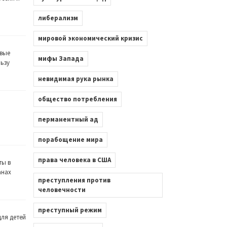
либерализм
мировой экономический кризис
вые
мифы Запада
льзу
невидимая рука рынка
общество потребления
перманентный ад
порабощение мира
права человека в США
ты в
анах
преступления против
человечности
преступный режим
ля детей