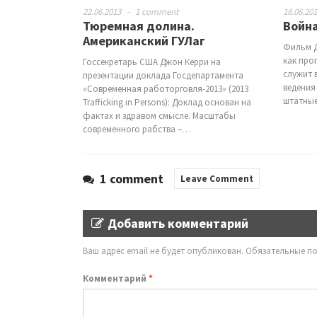
22.06.2013
-
1 comment
18.06.20
Тюремная долина.
Война
Американский ГУЛаг
Фильм Д
как про
Госсекретарь США Джон Керри на
служит 
презентации доклада Госдепартамента
ведения
«Современная работорговля-2013» (2013
штатные
Trafficking in Persons): Доклад основан на
фактах и здравом смысле. Масштабы
современного рабства –…
1 comment
Leave Comment
Добавить комментарий
Ваш адрес email не будет опубликован.
Обязательные п
Комментарий
*