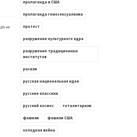
пропаганда в США
пропаганда гомосексуализма
протест
ША не
разрушение культурного ядра
разрушение традиционных
институтов
расизм
русская национальная идея
русские классики
русский космос
тоталитаризм
фашизм
фашизм США
холодная война