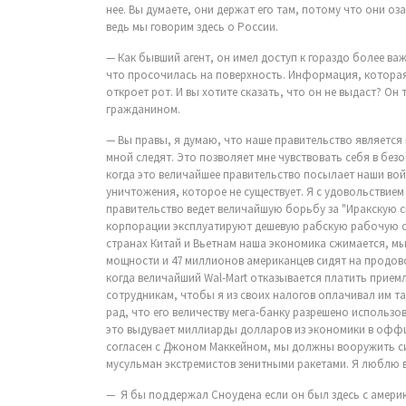
нее. Вы думаете, они держат его там, потому что они о
ведь мы говорим здесь о России.
— Как бывший агент, он имел доступ к гораздо более в
что просочилась на поверхность. Информация, которая
откроет рот. И вы хотите сказать, что он не выдаст? О
гражданином.
— Вы правы, я думаю, что наше правительство является 
мной следят. Это позволяет мне чувствовать себя в безо
когда это величайшее правительство посылает наши во
уничтожения, которое не существует. Я с удовольствие
правительство ведет величайшую борьбу за "Иракскую с
корпорации эксплуатируют дешевую рабскую рабочую с
странах Китай и Вьетнам наша экономика сжимается, мы
мощности и 47 миллионов американцев сидят на продов
когда величайший Wal-Mart отказывается платить прие
сотрудникам, чтобы я из своих налогов оплачивал им та
рад, что его величеству мега-банку разрешено использо
это выдувает миллиарды долларов из экономики в офф
согласен с Джоном Маккейном, мы должны вооружить си
мусульман экстремистов зенитными ракетами. Я люблю 
— Я бы поддержал Сноудена если он был здесь с америк