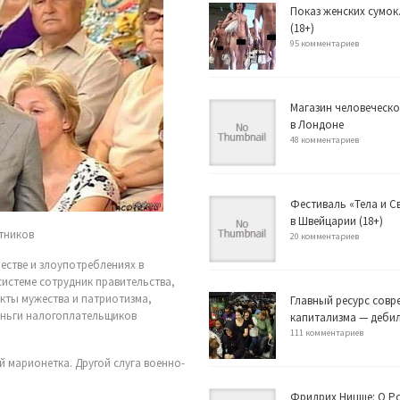
Показ женских сумок
(18+)
95 комментариев
Магазин человеческо
в Лондоне
48 комментариев
Фестиваль «Тела и 
в Швейцарии (18+)
тников
20 комментариев
стве и злоупотреблениях в
системе сотрудник правительства,
акты мужества и патриотизма,
Главный ресурс совр
деньги налогоплательщиков
капитализма — деби
111 комментариев
й марионетка. Другой слуга военно-
Фридрих Ницше: О Р