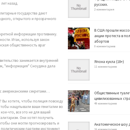
 лет назад.
русских.
2 комментария
алитарные государства дают
одного, открытого и прозрачного
В США прошли массо
екретной информации противнику.
акции протеста в по
ости. Итак, используя закон
абортов
нская общественность враг
0 комментариев
авительство занимается внутренней
Япона кукла (18+)
зом, "информация" Сноудена дала
11 комментариев
х с американскими секретами…
Общественные туале
цивилизованных стр
? Вы хотите, чтобы полиция повсюду
49 комментариев
чтобы нащупывали ваши гениталии во
кое-что, все это не для вашей
талитаризм. Они хотят получить
 чтобы они могли прогнозировать и
Анатомическое шоу д
и политическим партиям инструмент
16 комментариев