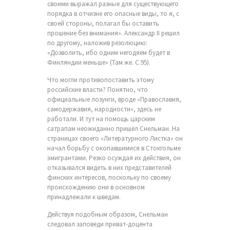
своими выражал разные для существующего
порядка в отчизне его опасные виды, то я, с
своей стороны, полагал бы оставить
прошение без внимания». Александр II решил
по другому, наложив резолюцию:
«Дозволить, ибо одним негодяем будет в
Финляндии меньше» (Там же. С.95).
Что могли противопоставить этому
российские власти? Понятно, что
официальные лозунги, вроде «Православия,
самодержавия, народности», здесь не
работали. И тут на помощь царским
сатрапам неожиданно пришёл Снельман. На
страницах своего «Литературного Листка» он
начал борьбу с окопавшимися в Стокгольме
эмигрантами. Резко осуждая их действия, он
отказывался видеть в них представителей
финских интересов, поскольку по своему
происхождению они в основном
принадлежали к шведам.
Действуя подобным образом, Снельман
следовал заповеди приват-доцента