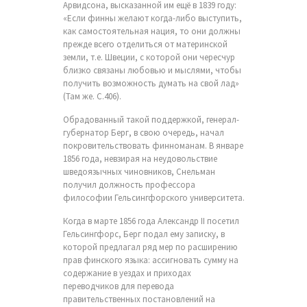
Арвидсона, высказанной им ещё в 1839 году:
«Если финны желают когда-либо выступить,
как самостоятельная нация, то они должны
прежде всего отделиться от материнской
земли, т.е. Швеции, с которой они чересчур
близко связаны любовью и мыслями, чтобы
получить возможность думать на свой лад»
(Там же. С.406).
Обрадованный такой поддержкой, генерал-
губернатор Берг, в свою очередь, начал
покровительствовать финноманам. В январе
1856 года, невзирая на неудовольствие
шведоязычных чиновников, Снельман
получил должность профессора
философии Гельсингфорского университета.
Когда в марте 1856 года Александр II посетил
Гельсингфорс, Берг подал ему записку, в
которой предлагал ряд мер по расширению
прав финского языка: ассигновать сумму на
содержание в уездах и приходах
переводчиков для перевода
правительственных постановлений на