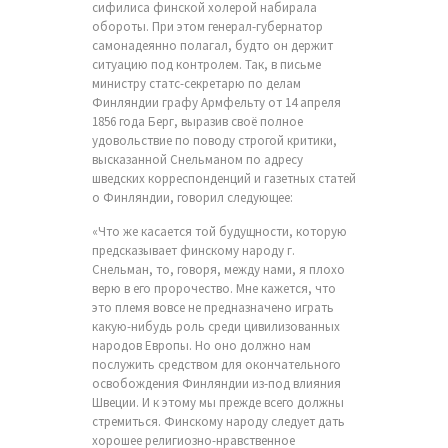
сифилиса финской холерой набирала
обороты. При этом генерал-губернатор
самонадеянно полагал, будто он держит
ситуацию под контролем. Так, в письме
министру статс-секретарю по делам
Финляндии графу Армфельту от 14 апреля
1856 года Берг, выразив своё полное
удовольствие по поводу строгой критики,
высказанной Снельманом по адресу
шведских корреспонденций и газетных статей
о Финляндии, говорил следующее:
«Что же касается той будущности, которую
предсказывает финскому народу г.
Снельман, то, говоря, между нами, я плохо
верю в его пророчество. Мне кажется, что
это племя вовсе не предназначено играть
какую-нибудь роль среди цивилизованных
народов Европы. Но оно должно нам
послужить средством для окончательного
освобождения Финляндии из-под влияния
Швеции. И к этому мы прежде всего должны
стремиться. Финскому народу следует дать
хорошее религиозно-нравственное