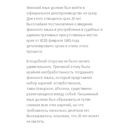
Финский язык должен был войти в
официальное делопроизводство не сразу.
Для этого отводился срок 20 лет.
Высочайшее постановление о введении
финского языка в употребление в судебных и
административных присутственных местах
края от 8(20) февраля 1865 года
детализировало сроки и этапы этого
процесса.
В подобной отсрочке не было ничего
удивительного. Причиной этому была
крайняя необработанность тогдашнего
финского языка, который представлял
набор наречий: эстерботенское,
тавастландское, абоское, существенно
различающихся между собой. Письменный
язык должен был образоваться путём
слияния всех этих наречий, на что
требовалось несколько десятков лет.
Высказывалось опасение, что 20 лет может
не хватить.