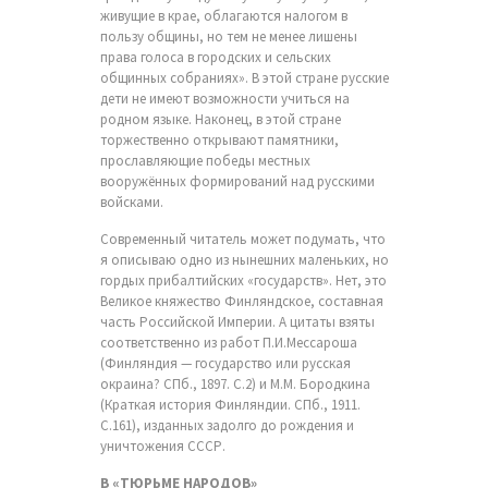
живущие в крае, облагаются налогом в
пользу общины, но тем не менее лишены
права голоса в городских и сельских
общинных собраниях». В этой стране русские
дети не имеют возможности учиться на
родном языке. Наконец, в этой стране
торжественно открывают памятники,
прославляющие победы местных
вооружённых формирований над русскими
войсками.
Современный читатель может подумать, что
я описываю одно из нынешних маленьких, но
гордых прибалтийских «государств». Нет, это
Великое княжество Финляндское, составная
часть Российской Империи. А цитаты взяты
соответственно из работ П.И.Мессароша
(Финляндия — государство или русская
окраина? СПб., 1897. С.2) и М.М. Бородкина
(Краткая история Финляндии. СПб., 1911.
С.161), изданных задолго до рождения и
уничтожения СССР.
В «ТЮРЬМЕ НАРОДОВ»