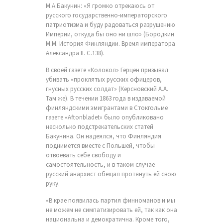
М.А.Бакунин: «Я громко отрекаюсь от
русского государственно-императорского
патриотизма и буду радоваться разрушению
Империи, откуда бы оно ни шло» (Бородкин
М.М. История Финляндии. Время императора
Александра II. С.138).
В своей газете «Колокол» Герцен призывал
убивать «проклятых русских офицеров,
гнусных русских солдат» (Керсновский А.А.
Там же). В течении 1863 года в издаваемой
финляндскими эмигрантами в Стокгольме
газете «Aftonbladet» было опубликовано
несколько подстрекательских статей
Бакунина. Он надеялся, что Финляндия
поднимется вместе с Польшей, чтобы
отвоевать себе свободу и
самостоятельность, и в таком случае
русский анархист обещал протянуть ей свою
руку.
«В крае появилась партия финноманов и мы
не можем не симпатизировать ей, так как она
национальна и демократична. Кроме того,