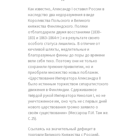
Как известно, Александр I оставил России в
наследство два недоразумения в виде
Королевства Польского и Великого
княжества Финляндского. Поляки
отблагодарили двумя восстаниями (1830–
1831 и 1863–1864 гг.) и в результате своего
особого статуса лишились. В отличие от
кичливой шляхты, медлительные и
благоразумные финны до поры до времени
вели себя тихо. Поэтому они не только
сохранили прежние привилегии, но и
приобрели множество новых поблажек.
«Царствование Императора Александра II
было истинным торжеством сепаратистского
движения в Финляндии. Сдерживаемое
твёрдой рукой Императора Николая I, но не
уничтоженное им, оно чуть не с первых дней
нового царствования громко заявило о
своём существовании» (Мессарош П.И. Там же.
С.25).
Ссылаясь на значительный дефицит в
торговле Великого Княжества с Россией,