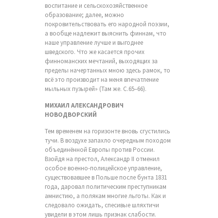
воспитание и сельскохозяйственное
образование; далее, можно
покровительствовать его народной поэзии,
а вообще надлежит выяснить финнам, что
наше управление лучше и выгоднее
шведского. Что же касается прочих
финноманских мечтаний, выходящих за
пределы начертанных мною здесь рамок, то
всё это производит на меня впечатление
мыльных пузырей» (Там же. С.65–66).
МИХАИЛ АЛЕКСАНДРОВИЧ
НОВОДВОРСКИЙ
Тем временем на горизонте вновь сгустились
тучи. В воздухе запахло очередным походом
объединённой Европы против России.
Взойдя на престол, Александр II отменил
особое военно-полицейское управление,
существовавшее в Польше после бунта 1831
года, даровал политическим преступникам
амнистию, а полякам многие льготы. Как и
следовало ожидать, спесивые шляхтичи
увидели в этом лишь признак слабости.