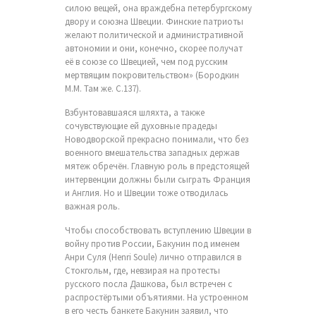
силою вещей, она враждебна петербургскому
двору и союзна Швеции. Финские патриоты
желают политической и административной
автономии и они, конечно, скорее получат
её в союзе со Швецией, чем под русским
мертвящим покровительством» (Бородкин
М.М. Там же. С.137).
Взбунтовавшаяся шляхта, а также
сочувствующие ей духовные прадеды
Новодворской прекрасно понимали, что без
военного вмешательства западных держав
мятеж обречён. Главную роль в предстоящей
интервенции должны были сыграть Франция
и Англия. Но и Швеции тоже отводилась
важная роль.
Чтобы способствовать вступлению Швеции в
войну против России, Бакунин под именем
Анри Суля (Henri Soule) лично отправился в
Стокгольм, где, невзирая на протесты
русского посла Дашкова, был встречен с
распростёртыми объятиями. На устроенном
в его честь банкете Бакунин заявил, что