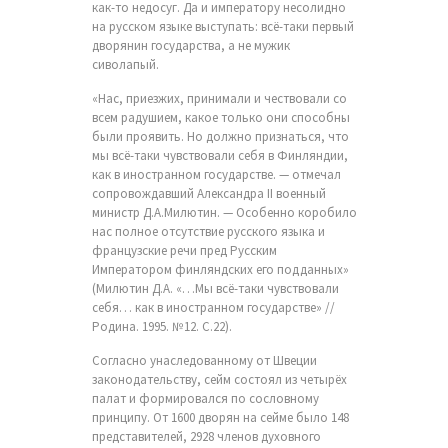
как-то недосуг. Да и императору несолидно
на русском языке выступать: всё-таки первый
дворянин государства, а не мужик
сиволапый.
«Нас, приезжих, принимали и чествовали со
всем радушием, какое только они способны
были проявить. Но должно признаться, что
мы всё-таки чувствовали себя в Финляндии,
как в иностранном государстве. — отмечал
сопровождавший Александра II военный
министр Д.А.Милютин. — Особенно коробило
нас полное отсутствие русского языка и
французские речи пред Русским
Императором финляндских его подданных»
(Милютин Д.А. «…Мы всё-таки чувствовали
себя… как в иностранном государстве» //
Родина. 1995. №12. С.22).
Согласно унаследованному от Швеции
законодательству, сейм состоял из четырёх
палат и формировался по сословному
принципу. От 1600 дворян на сейме было 148
представителей, 2928 членов духовного