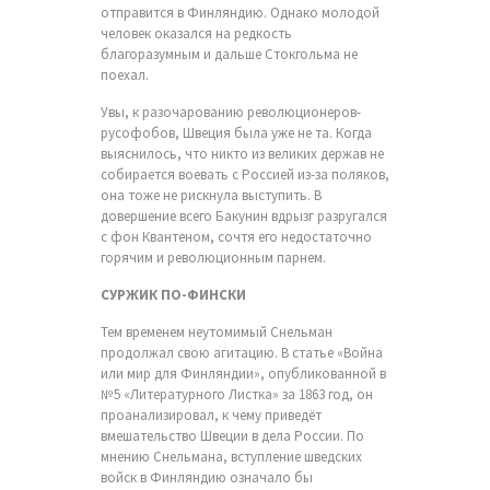
отправится в Финляндию. Однако молодой
человек оказался на редкость
благоразумным и дальше Стокгольма не
поехал.
Увы, к разочарованию революционеров-
русофобов, Швеция была уже не та. Когда
выяснилось, что никто из великих держав не
собирается воевать с Россией из-за поляков,
она тоже не рискнула выступить. В
довершение всего Бакунин вдрызг разругался
с фон Квантеном, сочтя его недостаточно
горячим и революционным парнем.
СУРЖИК ПО-ФИНСКИ
Тем временем неутомимый Снельман
продолжал свою агитацию. В статье «Война
или мир для Финляндии», опубликованной в
№5 «Литературного Листка» за 1863 год, он
проанализировал, к чему приведёт
вмешательство Швеции в дела России. По
мнению Снельмана, вступление шведских
войск в Финляндию означало бы