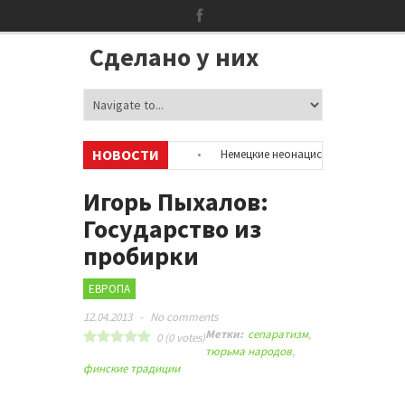
Сделано у них
НОВОСТИ
об аккаунтах в соцсетях
•
Немецкие неонацисты, летевшие на отдых 
ей
•
Сотни бездомных мигрантов оккупировали аэропорт в Париже
Игорь Пыхалов:
Государство из
пробирки
ЕВРОПА
12.04.2013
-
No comments
Метки:
сепаратизм
,
0
(
0
votes)
тюрьма народов
,
финские традиции