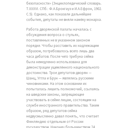
безопасности» (Энциклопедический словарь.
Т.XXXVI. СПб.: Ф.А.Брокгауз и И.А.Ефрон, 1902.
С.5). Однако, как показали дальнейшие
события, депутаты не вняли намёку монарха.
Работа дворянской палаты началась с
обсуждения вопроса о стульях,
поставленных не в указанном законом
порядке. Чтобы расставить их надлежащим
образом, потребовалось всего лишь два
часа дебатов. После чего трибуна сейма
была немедленно использована для
демонстрации ущемлённого национального
достоинства. Трое депутатов-дворян —
Шанц, Уггла и Брун — являлись русскими
чиновниками. На этом основании их
попыталась лишить полномочий, ссылаясь
на шведские законы, запрещающие
участвовать в сейме лицам, состоящим на
службе иностранного правительства. Таким
образом, ряд депутатов сейма
недвусмысленно давал понять, что считает
Финляндию отдельным от России
государством. Наконец большинством 74