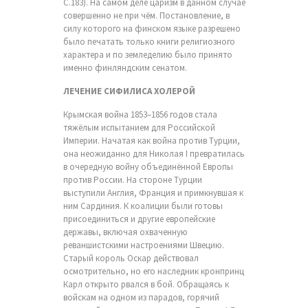
С.183). На самом деле царизм в данном случае
совершенно не при чём. Постановление, в
силу которого на финском языке разрешено
было печатать только книги религиозного
характера и по земледелию было принято
именно финляндским сенатом.
ЛЕЧЕНИЕ СИФИЛИСА ХОЛЕРОЙ
Крымская война 1853–1856 годов стала
тяжёлым испытанием для Российской
Империи. Начатая как война против Турции,
она неожиданно для Николая I превратилась
в очередную войну объединённой Европы
против России. На стороне Турции
выступили Англия, Франция и примкнувшая к
ним Сардиния. К коалиции были готовы
присоединиться и другие европейские
державы, включая охваченную
реваншистскими настроениями Швецию.
Старый король Оскар действовал
осмотрительно, но его наследник кронпринц
Карл открыто рвался в бой. Обращаясь к
войскам на одном из парадов, горячий