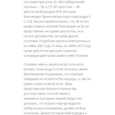
сословия прислали 32, 8413 избирателей-
горожан — 39, а 727 417 крестьян — 48
депутатов (Бородкин М.М. История
Финляндии. Время императора Александра II.
С.174). Весьма примечательно, что 48 тысяч
православных жителей Финляндии не были
представлены ни одним депутатом, ни в
палате духовенства, ни среди других
сословий. Подобная картина повторилась и
на сейме 1867 года. И лишь на сейме 1872 года
среди депутатов-крестьян оказался
исповедующий православие Семён Ратинен.
Созывая сейм в самый разгар польского
мятежа, Александр II хотел показать своим
финляндским подданным, что хорошее
поведение не остаётся без награды, о чём он
прямо сказал в своей речи: «Вам,
представители Великого Княжества,
достоинством, спокойствием и
умеренностью ваших прений предстоит
доказать, что в руках народа мудрого…
либеральные учреждения, далеко не быв
опасными, делаются гарантией порядка и