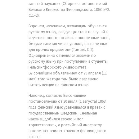
занятий науками» (Сборник постановлений
Великого Княжества Финляндского. 1863. №2.
С.1–2).
Впрочем, «ученикам, желающим обучаться
русскому языку, следует доставить случай к
изучению оного, но лишь в экстренные часы,
без уменьшения числа уроков, назначенных
для прочих предметов» (Там же. С.2).
Одновременно отменялся экзамен по
русскому языку при поступлении в студенты
Гельсингфорского университета.
Высочайшим объявлением от 29 апреля (11
мая) того же года там было разрешено
читать лекции на финском языке.
Наконец, согласно Высочайшее
постановлению от 20 июля (1 августа) 1863
года финский язык уравнивался в правах с
государственным шведским. Снельман
наконец добился своего и мог
торжествовать, а российский император
вскоре назначил его членом финляндского
сената.