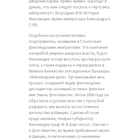
шведский парень прямо заявил: «Братцы! Я
думаю, что нам следует послать к чёрту весь
нейтралитет!» (Бородкин М.М. История
Финляндии. Время императора Александра II.
С.95).
Подобные настроения активно
подогревались засевшими в Стокгольме
финляндскими эмигрантами. Эта компания
наперебой уверяла шведские власти, будто
Финляндия готова восстать против русского
гнёта, а также издавала и переправляла в
Великое Княжество агитационные брошюры
«Финляндские дела». Организовывал весь
процесс тогдашний лидер финляндских
диссидентов, носивший истинно финское
имя Эмиль фон Квантен. Летом 1856 года он
обратился к русским властям с просьбой
разрешить ему выехать на постоянное
жительство в Швецию. Сделав об этом
представление, генерал-губернатор
Финляндии граф Ф.Ф.Берг писал: «Так как г-
н фон-Квантен, во время пребывания своего
в Швеции, политическими сочинениями