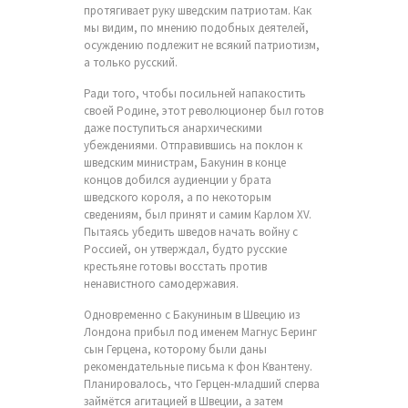
протягивает руку шведским патриотам. Как
мы видим, по мнению подобных деятелей,
осуждению подлежит не всякий патриотизм,
а только русский.
Ради того, чтобы посильней напакостить
своей Родине, этот революционер был готов
даже поступиться анархическими
убеждениями. Отправившись на поклон к
шведским министрам, Бакунин в конце
концов добился аудиенции у брата
шведского короля, а по некоторым
сведениям, был принят и самим Карлом XV.
Пытаясь убедить шведов начать войну с
Россией, он утверждал, будто русские
крестьяне готовы восстать против
ненавистного самодержавия.
Одновременно с Бакуниным в Швецию из
Лондона прибыл под именем Магнус Беринг
сын Герцена, которому были даны
рекомендательные письма к фон Квантену.
Планировалось, что Герцен-младший сперва
займётся агитацией в Швеции, а затем