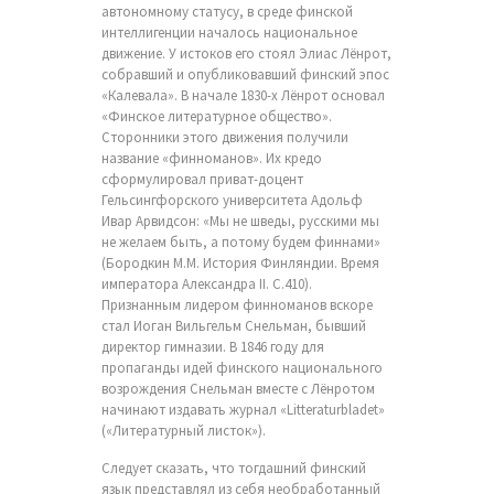
автономному статусу, в среде финской
интеллигенции началось национальное
движение. У истоков его стоял Элиас Лёнрот,
собравший и опубликовавший финский эпос
«Калевала». В начале 1830-х Лёнрот основал
«Финское литературное общество».
Сторонники этого движения получили
название «финноманов». Их кредо
сформулировал приват-доцент
Гельсингфорского университета Адольф
Ивар Арвидсон: «Мы не шведы, русскими мы
не желаем быть, а потому будем финнами»
(Бородкин М.М. История Финляндии. Время
императора Александра II. С.410).
Признанным лидером финноманов вскоре
стал Иоган Вильгельм Снельман, бывший
директор гимназии. В 1846 году для
пропаганды идей финского национального
возрождения Снельман вместе с Лёнротом
начинают издавать журнал «Litteraturbladet»
(«Литературный листок»).
Следует сказать, что тогдашний финский
язык представлял из себя необработанный