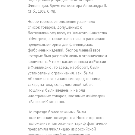
Финляндии. Время императора Александра II.
СПб., 1908. С.48).
Новое торговое положение увеличило
список товаров, допущенных к
беспошлинному ввозу из Великого Княжества
в Империю, а также значительно расширило
предельные нормы для финляндских
фабричных изделий, беспошлинный ввоз
которых был разрешён лишь в ограниченном
количестве. Что же касается ввоза из России
в Финляндию, то здесь, наоборот, были
установлены ограничения. Так, были
обложены пошлинами виноградные вина,
сахар, патока, соль, листовой табак.
Пошлины были введены и на ряд
иностранных товаров, ввозимых из Империи
в Великое Княжество.
Но гораздо более важными были
политические последствия. Новое торговое
положение и таможенный тариф фактически
превратили Финляндию из российской
провинции в подобие независимого