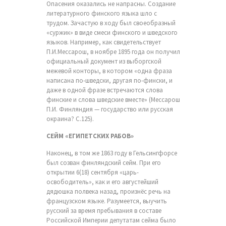
Опасения оказались не напрасны. Создание
литературного финского языка шло с
трудом. Зачастую в ходу был своеобразный
«суржик» в виде смеси финского и шведского
языков. Например, как свидетельствует
П.И.Мессарош, в ноябре 1895 года он получил
официальный документ из выборгской
межевой конторы, в котором «одна фраза
написана по-шведски, другая по-фински, и
даже в одной фразе встречаются слова
финские и слова шведские вместе» (Мессарош
П.И. Финляндия — государство или русская
окраина? С.125).
СЕЙМ «ЕГИПЕТСКИХ РАБОВ»
Наконец, в том же 1863 году в Гельсингфорсе
был созван финляндский сейм. При его
открытии 6(18) сентября «царь-
освободитель», как и его августейший
дядюшка полвека назад, произнёс речь на
французском языке. Разумеется, выучить
русский за время пребывания в составе
Российской Империи депутатам сейма было