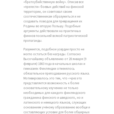
«братоубийственную войну». Описав все
«прелести» боевых действий на финской
территории, он советовал своим
соотечественникам образумиться и не
создавать поводов для превращения их
Родины во вторую Польшу. Подобные
аргументы действовали на практичных
финнов посильней всякой патриотической
пропаганды.
Разумеется, подобное усердие просто не
могло остаться без награды. Согласно
Высочайшему объявлению от 28 января (9
февраля) 1863 года в начальных школах и
гимназиях Финляндии отменялось
обязательное преподавание русского языка.
Мотивировалось это тем, что «чрез это
представляется возможность к более
основательному изучению не только
необходимых для каждого финляндского
гражданина финского и шведского, но и
латинского и немецкого языков, служащих
основанием учёному образованию вообще и
составляющих условие для более обширных