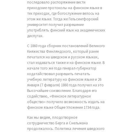
последовало распоряжение вести
приходские протоколы на финском языке в
тех приходах, где богослужение велось на
этом же языке. Тогда же Гельсингфорский
университет получил разрешение
употреблять финский язык на академических
диспутах.
С 1860 года сборник постановлений Великого
Княжества Финляндского, который ранее
печатался на шведском и русском языках,
стал издаваться также и на финском языке. В
начале того же года генерал-губернатор
ходатайствовал разрешить печатать
учебную литературу на финском языке и 26
января (7 февраля) 1860 года получил на это
Высочайшее соизволение. Благодаря его
содействию, «Финское литературное
общество» получило возможность издать на
финском языке Общее Уложение 1734 года.
Как мы видим, плодотворное
сотрудничество Берга и Снельмана
продолжалось. Политика лечения шведского