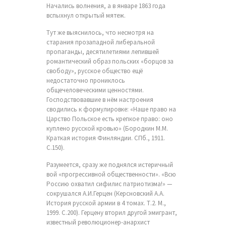
Начались волнения, а в январе 1863 года
вспыхнул открытый мятеж.
Тут же выяснилось, что несмотря на
старания прозападной либеральной
пропаганды, десятилетиями лепившей
романтический образ польских «борцов за
свободу», русское общество ещё
недостаточно прониклось
общечеловеческими ценностями.
Господствовавшие в нём настроения
сводились к формулировке: «Наше право на
Царство Польское есть крепкое право: оно
куплено русской кровью» (Бородкин М.М.
Краткая история Финляндии. СПб., 1911.
С.150).
Разумеется, сразу же поднялся истеричный
вой «прогрессивной общественности». «Всю
Россию охватил сифилис патриотизма!» —
сокрушался А.И.Герцен (Керсновский А.А.
История русской армии в 4 томах. Т.2. М.,
1999. С.200). Герцену вторил другой эмигрант,
известный революционер-анархист