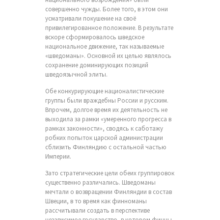
совершенно чужды. Более того, в этом они
усматривали покушение на своё
привилегированное положение. В результате
вскоре сформировалось шведское
национальное движение, так называемые
«шведоманы». Основной их целью являлось
сохранение доминирующих позиций
шведоязычной элиты.
Обе конкурирующие националистические
группы были враждебны России и русским.
Впрочем, долгое время их деятельность не
выходила за рамки «умеренного прогресса в
рамках законности», сводясь к саботажу
робких попыток царской администрации
сблизить Финляндию с остальной частью
Империи.
Зато стратегические цели обеих группировок
существенно различались. Шведоманы
мечтали о возвращении Финляндии в состав
Швеции, в то время как финноманы
рассчитывали создать в перспективе
независимое государство, в котором финны