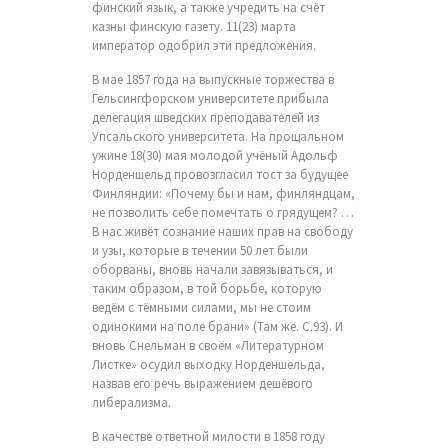
финский язык, а также учредить на счёт
казны финскую газету. 11(23) марта
император одобрил эти предложения.
В мае 1857 года на выпускные торжества в
Гельсингфорском университете прибыла
делегация шведских преподавателей из
Упсальского университета. На прощальном
ужине 18(30) мая молодой учёный Адольф
Норденшельд провозгласил тост за будущее
Финляндии: «Почему бы и нам, финляндцам,
не позволить себе помечтать о грядущем? …
В нас живёт сознание наших прав на свободу
и узы, которые в течении 50 лет были
оборваны, вновь начали завязываться, и
таким образом, в той борьбе, которую
ведём с тёмными силами, мы не стоим
одинокими на поле брани» (Там же. С.93). И
вновь Снельман в своём «Литературном
Листке» осудил выходку Норденшельда,
назвав его речь выражением дешёвого
либерализма.
В качестве ответной милости в 1858 году