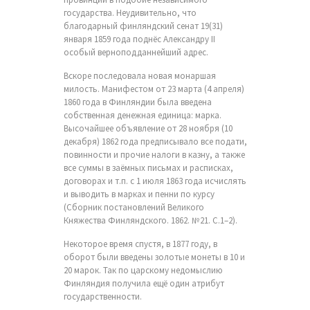
государства. Неудивительно, что
благодарный финляндский сенат 19(31)
января 1859 года поднёс Александру II
особый верноподданнейший адрес.
Вскоре последовала новая монаршая
милость. Манифестом от 23 марта (4 апреля)
1860 года в Финляндии была введена
собственная денежная единица: марка.
Высочайшее объявление от 28 ноября (10
декабря) 1862 года предписывало все подати,
повинности и прочие налоги в казну, а также
все суммы в заёмных письмах и расписках,
договорах и т.п. с 1 июля 1863 года исчислять
и выводить в марках и пенни по курсу
(Сборник постановлений Великого
Княжества Финляндского. 1862. №21. С.1–2).
Некоторое время спустя, в 1877 году, в
оборот были введены золотые монеты в 10 и
20 марок. Так по царскому недомыслию
Финляндия получила ещё один атрибут
государственности.