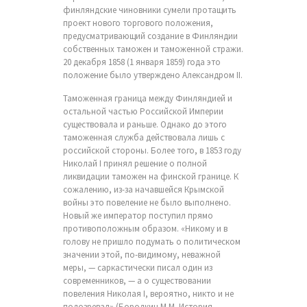
финляндские чиновники сумели протащить
проект нового торгового положения,
предусматривающий создание в Финляндии
собственных таможен и таможенной стражи.
20 декабря 1858 (1 января 1859) года это
положение было утверждено Александром II.
Таможенная граница между Финляндией и
остальной частью Российской Империи
существовала и раньше. Однако до этого
таможенная служба действовала лишь с
российской стороны. Более того, в 1853 году
Николай I принял решение о полной
ликвидации таможен на финской границе. К
сожалению, из-за начавшейся Крымской
войны это повеление не было выполнено.
Новый же император поступил прямо
противоположным образом. «Никому и в
голову не пришло подумать о политическом
значении этой, по-видимому, неважной
меры, — саркастически писал один из
современников, — а о существовании
повеления Николая I, вероятно, никто и не
подозревал» (Бородкин М.М. История