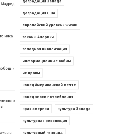
деградация Запада
. Мадрид.
деградация США
европейский уровень жизни
го мяса
законы Америки
западная цивилизация
информационные войны
Свободы»
их нравы
конец Американской мечте
конец эпохи потребления
еменного
лы
крах америки
культура Запада
культурная революция
культурный геноцид
оссии и