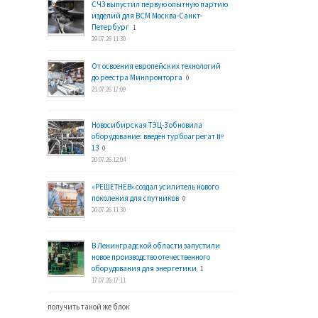
СЧЗ выпустил первую опытную партию
изделий для ВСМ Москва-Санкт-
Петербург
1
29.07.26 11:30
От освоения европейских технологий
до реестра Минпромторга
0
21.07.26 17:09
Новосибирская ТЭЦ-3 обновила
оборудование: введён турбоагрегат №
13
0
20.07.26 12:04
«РЕШЕТНЁВ» создал усилитель нового
поколения для спутников
0
20.07.26 11:30
В Ленинградской области запустили
новое производство отечественного
оборудования для энергетики
1
17.07.26 17:11
получить такой же блок