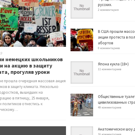
русских.
2 комментария
В США прошли массо
акции протеста в по
абортов
0 комментариев
19
чи немецких школьников
Япона кукла (18+)
и на акцию в защиту
11 комментариев
та, прогуляв уроки
не прошла очередная массовая акция
ков в защиту климата. Несколько
одростков, вышедших на
Общественные туале
рацию в пятницу, 25 января,
цивилизованных стр
и политиков отнестись к
49 комментариев
ическому…
Анатомическое шоу д
16 комментариев