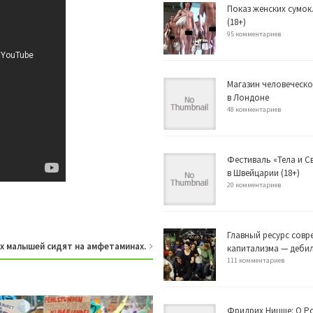
Показ женских сумок
(18+)
95 комментариев
Магазин человеческо
в Лондоне
48 комментариев
Фестиваль «Тела и 
в Швейцарии (18+)
20 комментариев
Главный ресурс совр
их малышей сидят на амфетаминах.
капитализма — деби
111 комментариев
Фридрих Ницше: О Р