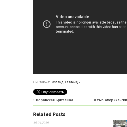
См. также:
Газленд
,
Газленд 2
Воровская Бриташка
10 тыс. американск
Related Posts
19.04.2019