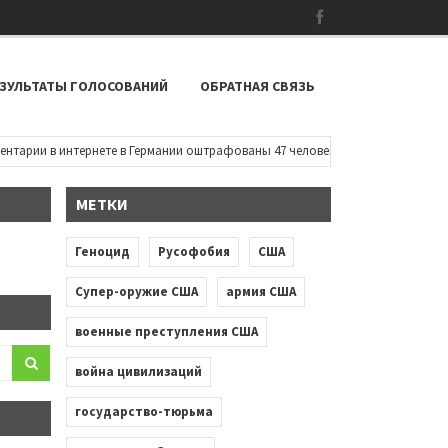
ЗУЛЬТАТЫ ГОЛОСОВАНИЙ
ОБРАТНАЯ СВЯЗЬ
рии в интернете в Германии оштрафованы 47 человек
•
Около Белого д
МЕТКИ
Геноцид
Русофобия
США
Супер-оружие США
армия США
военные преступления США
война цивилизаций
государство-тюрьма