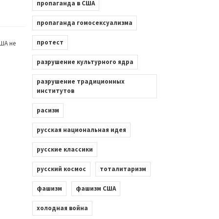
пропаганда в США
пропаганда гомосексуализма
протест
ША не
разрушение культурного ядра
разрушение традиционных
институтов
расизм
русская национальная идея
русские классики
русский космос
тоталитаризм
фашизм
фашизм США
холодная война