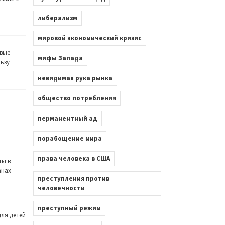
либерализм
мировой экономический кризис
вые
мифы Запада
льзу
невидимая рука рынка
общество потребления
перманентный ад
порабощение мира
права человека в США
ты в
анах
преступления против
человечности
преступный режим
ля детей