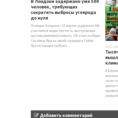
В Лондоне задержано уже 500
человек, требующих
сократить выбросы углерода
до нуля
Полиция Лондона с 15 апреля задержала 500
участников акции протеста, выступающих
против изменения климата. Об этом сообщил
Скотленд-Ярд на своей странице в Twitter.
Протестующие требуют…
26.01.20
Тыся
вышл
клима
В Берли
школьни
тысяч п
демонст
призвал
климат
Добавить комментарий