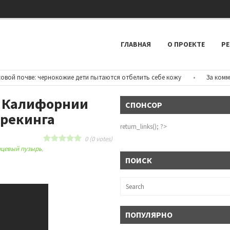
ГЛАВНАЯ
О ПРОЕКТЕ
РЕ
 почве: чернокожие дети пытаются отбелить себе кожу
•
За коммента
й Калифорнии
СПОНСОР
фрекинга
return_links(); ?>
0
(
0
votes)
нцевый пузырь
,
ПОИСК
ПОПУЛЯРНО