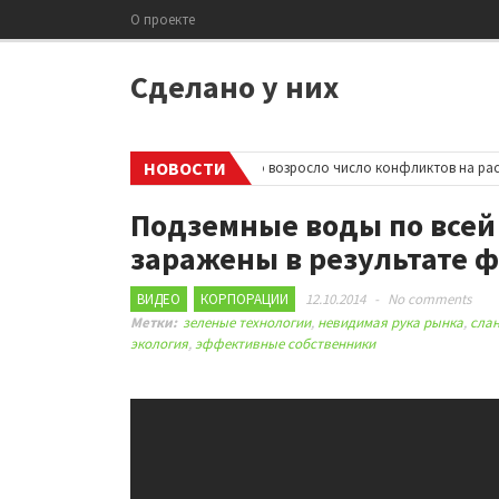
О проекте
Сделано у них
НОВОСТИ
ров
•
В Великобритании резко возросло число конфликтов на расовой
Подземные воды по все
заражены в результате 
ВИДЕО
КОРПОРАЦИИ
12.10.2014
-
No comments
Метки:
зеленые технологии
,
невидимая рука рынка
,
сла
экология
,
эффективные собственники