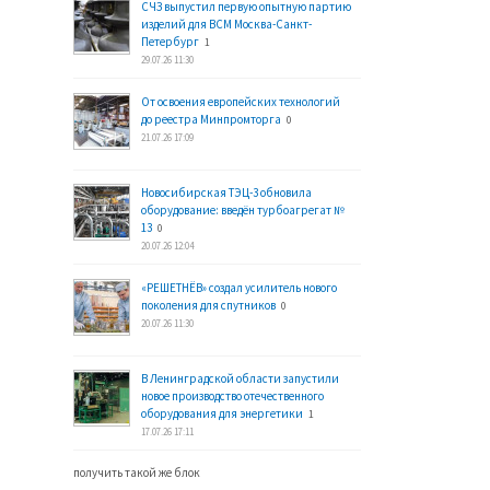
СЧЗ выпустил первую опытную партию
изделий для ВСМ Москва-Санкт-
Петербург
1
29.07.26 11:30
От освоения европейских технологий
до реестра Минпромторга
0
21.07.26 17:09
Новосибирская ТЭЦ-3 обновила
оборудование: введён турбоагрегат №
13
0
20.07.26 12:04
«РЕШЕТНЁВ» создал усилитель нового
поколения для спутников
0
20.07.26 11:30
В Ленинградской области запустили
новое производство отечественного
оборудования для энергетики
1
17.07.26 17:11
получить такой же блок