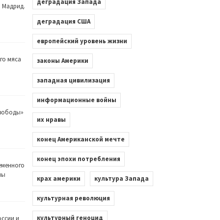
деградация Запада
. Мадрид.
деградация США
европейский уровень жизни
го мяса
законы Америки
западная цивилизация
информационные войны
Свободы»
их нравы
конец Американской мечте
конец эпохи потребления
еменного
лы
крах америки
культура Запада
культурная революция
культурный геноцид
оссии и