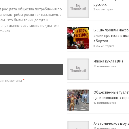
русских.
д расцвета общества потребления по
2 комментария
ране как грибы росли так называемые
лы. Это были точки досуга и
, призванные заставить покупателя
В США прошли массо
ть как…
акции протеста в по
абортов
0 комментариев
Япона кукла (18+)
11 комментариев
оля помечены
*
Общественные туале
цивилизованных стр
49 комментариев
Анатомическое шоу д
16 комментариев