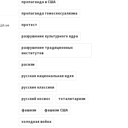
пропаганда в США
пропаганда гомосексуализма
протест
ША не
разрушение культурного ядра
разрушение традиционных
институтов
расизм
русская национальная идея
русские классики
русский космос
тоталитаризм
фашизм
фашизм США
холодная война