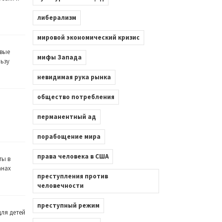
либерализм
мировой экономический кризис
вые
мифы Запада
льзу
невидимая рука рынка
общество потребления
перманентный ад
порабощение мира
права человека в США
ты в
анах
преступления против
человечности
преступный режим
ля детей