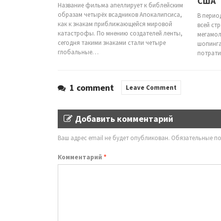
США
Название фильма апеллирует к библейским
образам четырёх всадников Апокалипсиса,
В перио
как к знакам приближающейся мировой
всей ст
катастрофы. По мнению создателей ленты,
мегамол
сегодня такими знаками стали четыре
шопинга
глобальные…
потрати
1 comment
Leave Comment
Добавить комментарий
Ваш адрес email не будет опубликован.
Обязательные п
Комментарий
*