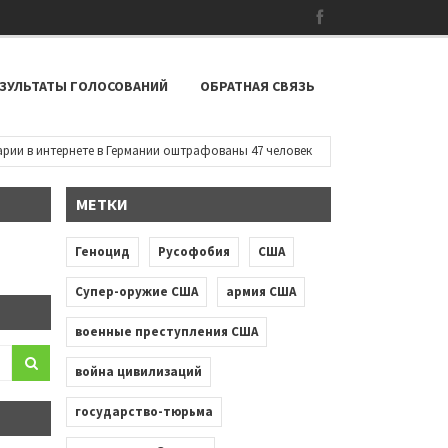
ЗУЛЬТАТЫ ГОЛОСОВАНИЙ
ОБРАТНАЯ СВЯЗЬ
в интернете в Германии оштрафованы 47 человек
•
Около Белого дома
МЕТКИ
Геноцид
Русофобия
США
Супер-оружие США
армия США
военные преступления США
война цивилизаций
государство-тюрьма