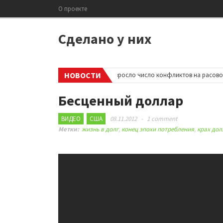
О проекте
Сделано у них
НОВОСТИ
•
В Великобритании резко возросло число конфликтов на расовой по
Бесценный доллар
ВИДЕО
США
08.11.2012
-
1 comment
Метки:
жизнь в долг
,
конец эпохи потребления
,
крах дол