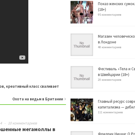
Показ женских сумок
(18+)
95 комментариев
Магазин человеческо
в Лондоне
48 комментариев
Фестиваль «Тела и 
в Швейцарии (18+)
20 комментариев
в, креативный класс сваливает
Охота на ведьм в Британии
Главный ресурс совр
капитализма — деби
111 комментариев
14
-
10 комментариев
ошенные мегамоллы в
Фридрих Ницше: О Р