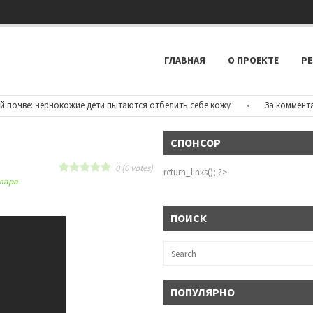
ГЛАВНАЯ
О ПРОЕКТЕ
РЕ
чве: чернокожие дети пытаются отбелить себе кожу
•
За комментарии 
СПОНСОР
0
(
0
votes)
return_links(); ?>
лара
ПОИСК
ПОПУЛЯРНО