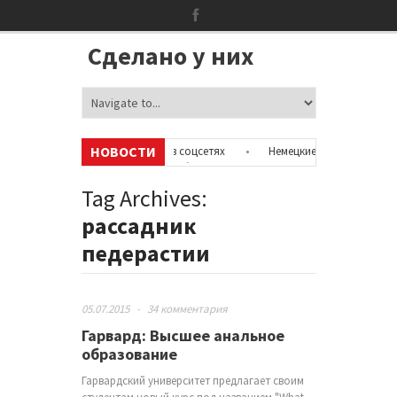
Сделано у них
НОВОСТИ
ыть информацию об аккаунтах в соцсетях
•
Немецкие неонацисты, лете
истов с полицией
•
Сотни бездомных мигрантов оккупировали аэропо
Tag Archives:
рассадник
педерастии
05.07.2015
-
34 комментария
Гарвард: Высшее анальное
образование
Гарвардский университет предлагает своим