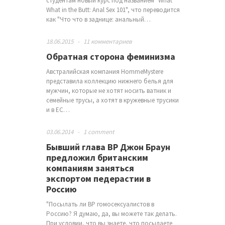
студентам новый курс под названием "What
What in the Butt: Anal Sex 101", что переводится
как "Что что в заднице: анальный…
18.06.2015
-
11 комментариев
Обратная сторона феминизма
Австралийская компания HommeMystere
представила коллекцию нижнего белья для
мужчин, которые не хотят носить ватник и
семейные трусы, а хотят в кружевные трусики
и в ЕС…
03.06.2014
-
1 comment
Бывший глава ВР Джон Браун
предложил британским
компаниям заняться
экспортом педерастии в
Россию
"Посылать ли ВР гомосексуалистов в
Россию? Я думаю, да, вы можете так делать.
При условии, что вы знаете, что посылаете