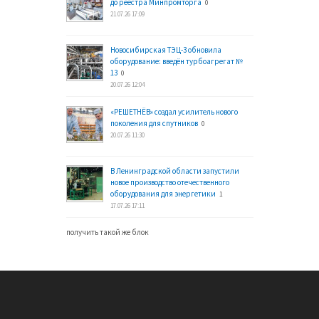
до реестра Минпромторга
0
21.07.26 17:09
Новосибирская ТЭЦ-3 обновила
оборудование: введён турбоагрегат №
13
0
20.07.26 12:04
«РЕШЕТНЁВ» создал усилитель нового
поколения для спутников
0
20.07.26 11:30
В Ленинградской области запустили
новое производство отечественного
оборудования для энергетики
1
17.07.26 17:11
получить такой же блок