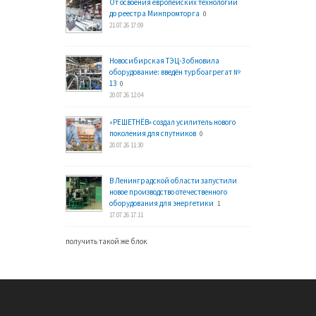
От освоения европейских технологий
до реестра Минпромторга
0
21.07.26 17:09
Новосибирская ТЭЦ-3 обновила
оборудование: введён турбоагрегат №
13
0
20.07.26 12:04
«РЕШЕТНЁВ» создал усилитель нового
поколения для спутников
0
20.07.26 11:30
В Ленинградской области запустили
новое производство отечественного
оборудования для энергетики
1
17.07.26 17:11
получить такой же блок