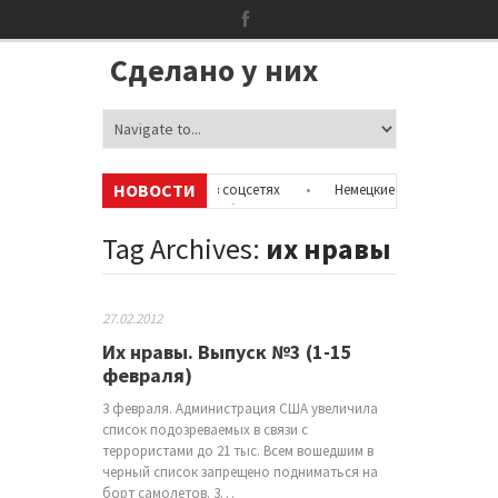
Сделано у них
НОВОСТИ
ть информацию об аккаунтах в соцсетях
•
Немецкие неонацисты, лете
истов с полицией
•
Сотни бездомных мигрантов оккупировали аэропо
Tag Archives:
их нравы
27.02.2012
Их нравы. Выпуск №3 (1-15
февраля)
3 февраля. Администрация США увеличила
список подозреваемых в связи с
террористами до 21 тыс. Всем вошедшим в
черный список запрещено подниматься на
борт самолетов. 3…