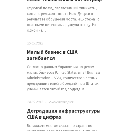
Грузовой поезд, перевозивший химикаты,
сошел с рельсов в штате Нью-Джерси в
результате обрушения моста. 4 цистерны с
опасными веществами рухнули в воду. Из
одной из…
25.09.2012
Малый бизнес в США
загибается
Согласно данным Управления по делам
малых бизнесов (United States Small Business
Administration – SBA), количество частных
предпринимателей в Соединённых Штатах
уменьшается пятый год подряд. В…
24.09.2012
-
2 комментария
Деградация инфраструктуры
США в цифрах
Вы можете многое сказать о стране по