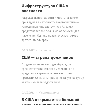
Инфраструктура США в
опасности
Разрушающиеся дороги и мосты, а также
пришедшая в негодность энергосистема —
изношенная инфраструктура Америки
представляет всё большую опасность для
населения. Однако правительство готово
тратить миллиарды…
08.12.2012
-
1 comment
США — страна должников
По данным на начало декабря, долг
среднестатистического американца по
кредитным картам впервые в истории
превысил $5 тысяч. Примерно такую же сумму
каждый житель задолжал за…
02.12.2012
-
4 комментария
В США открывается большой
сезон техногенных катастроф