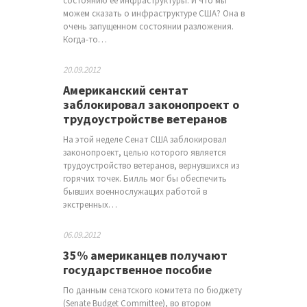
состоянию ее инфраструктуры. И что мы
можем сказать о инфраструктуре США? Она в
очень запущенном состоянии разложения.
Когда-то…
20.09.2012
Американский сентат
заблокировал законопроект о
трудоустройстве ветеранов
На этой неделе Сенат США заблокировал
законопроект, целью которого является
трудоустройство ветеранов, вернувшихся из
горячих точек. Билль мог бы обеспечить
бывших военнослужащих работой в
экстренных…
06.09.2012
35% американцев получают
государственное пособие
По данным сенатского комитета по бюджету
(Senate Budget Committee), во втором