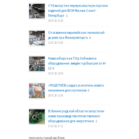
СЧЗ выпустил первую опытную партию
изделий для ВСМ Москва-Санкт-
Петербург
1
29.07.26 11:30
От освоения европейских технологий
до реестра Минпромторга
0
21.07.26 17:09
Новосибирская ТЭЦ-3 обновила
оборудование: введён турбоагрегат №
13
0
20.07.26 12:04
«РЕШЕТНЁВ» создал усилитель нового
поколения для спутников
0
20.07.26 11:30
В Ленинградской области запустили
новое производство отечественного
оборудования для энергетики
1
17.07.26 17:11
получить такой же блок