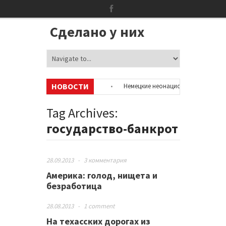
Сделано у них
НОВОСТИ
ацию об аккаунтах в соцсетях
•
Немецкие неонацисты, летевшие на от
лицией
•
Сотни бездомных мигрантов оккупировали аэропорт в Париж
Tag Archives:
государство-банкрот
28.09.2013
-
3 комментария
Америка: голод, нищета и
безработица
28.08.2013
-
1 comment
На техасских дорогах из