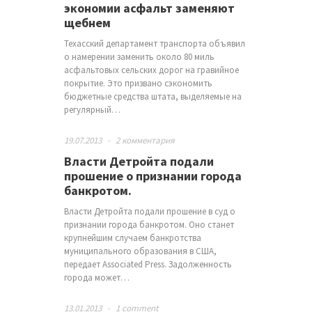
экономии асфальт заменяют
щебнем
Техасский департамент транспорта объявил
о намерении заменить около 80 миль
асфальтовых сельских дорог на гравийное
покрытие. Это призвано сэкономить
бюджетные средства штата, выделяемые на
регулярный…
19.07.2013
-
2 комментария
Власти Детройта подали
прошение о признании города
банкротом.
Власти Детройта подали прошение в суд о
признании города банкротом. Оно станет
крупнейшим случаем банкротства
муниципального образования в США,
передает Associated Press. Задолженность
города может…
13.01.2013
-
1 comment