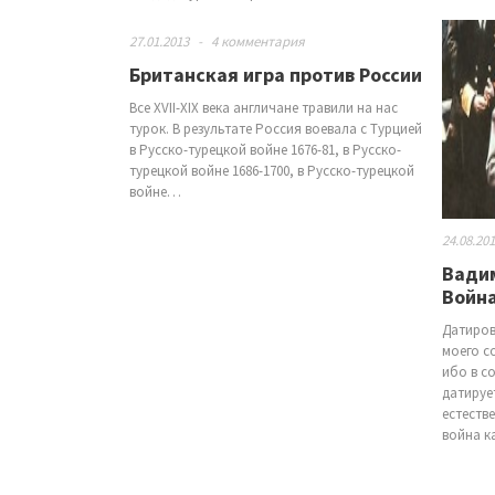
27.01.2013
-
4 комментария
Британская игра против России
Все XVII-ХIХ века англичане травили на нас
турок. В результате Россия воевала с Турцией
в Русско-турецкой войне 1676-81, в Русско-
турецкой войне 1686-1700, в Русско-турецкой
войне…
24.08.20
Вадим
Война
Датиров
моего с
ибо в с
датируе
естеств
война к