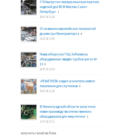
СЧЗ выпустил первую опытную партию
изделий для ВСМ Москва-Санкт-
Петербург
1
29.07.26 11:30
От освоения европейских технологий
до реестра Минпромторга
0
21.07.26 17:09
Новосибирская ТЭЦ-3 обновила
оборудование: введён турбоагрегат №
13
0
20.07.26 12:04
«РЕШЕТНЁВ» создал усилитель нового
поколения для спутников
0
20.07.26 11:30
В Ленинградской области запустили
новое производство отечественного
оборудования для энергетики
1
17.07.26 17:11
получить такой же блок