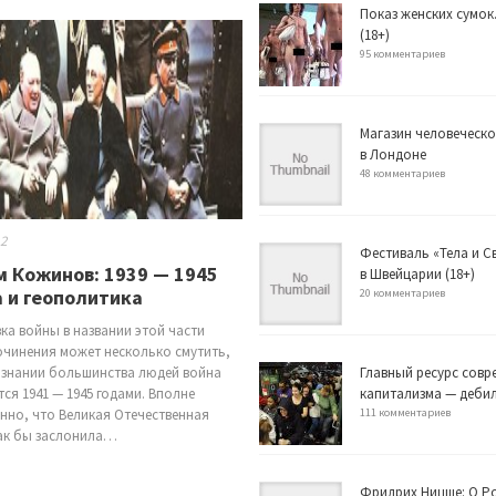
Показ женских сумок
(18+)
95 комментариев
Магазин человеческо
в Лондоне
48 комментариев
12
Фестиваль «Тела и 
 Кожинов: 1939 — 1945
в Швейцарии (18+)
 и геополитика
20 комментариев
ка войны в названии этой части
очинения может несколько смутить,
ознании большинства людей война
Главный ресурс совр
тся 1941 — 1945 годами. Вполне
капитализма — деби
енно, что Великая Отечественная
111 комментариев
ак бы заслонила…
Фридрих Ницше: О Р