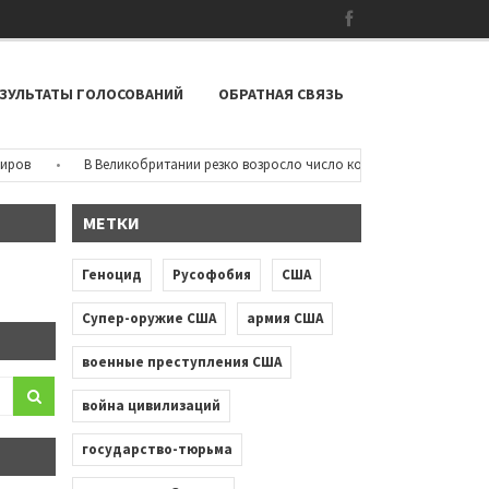
ЗУЛЬТАТЫ ГОЛОСОВАНИЙ
ОБРАТНАЯ СВЯЗЬ
•
В Великобритании резко возросло число конфликтов на расовой по
МЕТКИ
Геноцид
Русофобия
США
Супер-оружие США
армия США
военные преступления США
война цивилизаций
государство-тюрьма