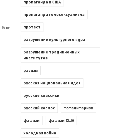
пропаганда в США
пропаганда гомосексуализма
протест
ША не
разрушение культурного ядра
разрушение традиционных
институтов
расизм
русская национальная идея
русские классики
русский космос
тоталитаризм
фашизм
фашизм США
холодная война