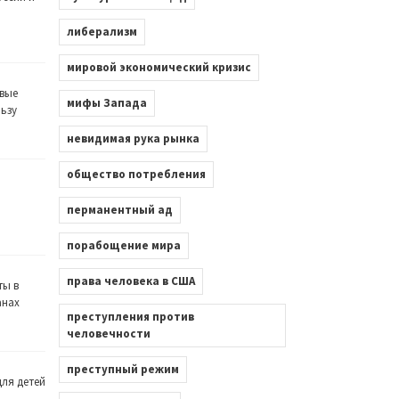
либерализм
мировой экономический кризис
вые
мифы Запада
льзу
невидимая рука рынка
общество потребления
перманентный ад
порабощение мира
права человека в США
ты в
анах
преступления против
человечности
преступный режим
ля детей