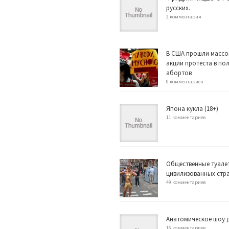
русских.
2 комментария
В США прошли массо
акции протеста в по
абортов
0 комментариев
Япона кукла (18+)
11 комментариев
Общественные туале
цивилизованных стр
49 комментариев
Анатомическое шоу д
16 комментариев