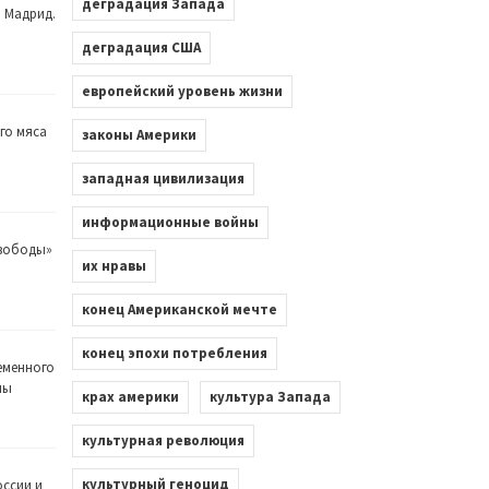
деградация Запада
. Мадрид.
деградация США
европейский уровень жизни
го мяса
законы Америки
западная цивилизация
информационные войны
Свободы»
их нравы
конец Американской мечте
конец эпохи потребления
еменного
лы
крах америки
культура Запада
культурная революция
культурный геноцид
оссии и