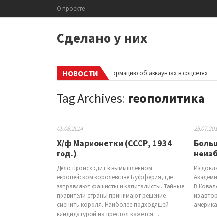
О проекте
Сделано у них
НОВОСТИ
учить визу в страну раскрыть информацию об аккаунтах в соцсетях
•
Tag Archives:
геополитика
05.08.2014
25.07.20
Х/ф Марионетки (СССР, 1934
Больш
год.)
неиз
Дело происходит в вымышленном
Из докл
европейском королевстве Буфферия, где
Академи
заправляют фашисты и капиталисты. Тайные
В.Ковал
правители страны принимают решение
из авто
сменить короля. Наиболее подходящей
америка
кандидатурой на престол кажется…