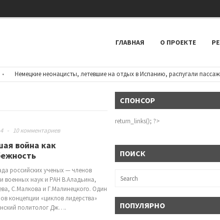
ГЛАВНАЯ
О ПРОЕКТЕ
РЕ
Немецкие неонацисты, летевшие на отдых в Испанию, распугали пассажиров
СПОНСОР
return_links(); ?>
14
-
10 комментариев
ая война как
ПОИСК
бежность
ада российских ученых — членов
и военных наук и РАН В.Аладьина,
ева, С.Малкова и Г.Малинецкого. Один
ров концепции «циклов лидерства»
ПОПУЛЯРНО
нский политолог Дж….