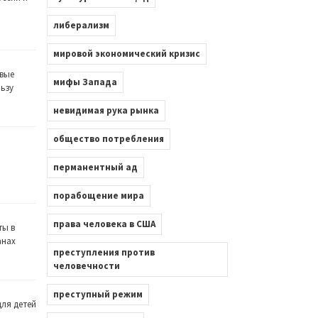
либерализм
мировой экономический кризис
вые
мифы Запада
льзу
невидимая рука рынка
общество потребления
перманентный ад
порабощение мира
права человека в США
ты в
анах
преступления против
человечности
преступный режим
ля детей