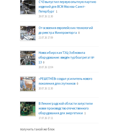
СЧЗ выпустил первую опытную партию
изделий для ВСМ Москва-Санкт-
Петербург
1
29.07.26 11:30
От освоения европейских технологий
до реестра Минпромторга
0
21.07.26 17:09
Новосибирская ТЭЦ-3 обновила
оборудование: введён турбоагрегат №
13
0
20.07.26 12:04
«РЕШЕТНЁВ» создал усилитель нового
поколения для спутников
0
20.07.26 11:30
В Ленинградской области запустили
новое производство отечественного
оборудования для энергетики
1
17.07.26 17:11
получить такой же блок