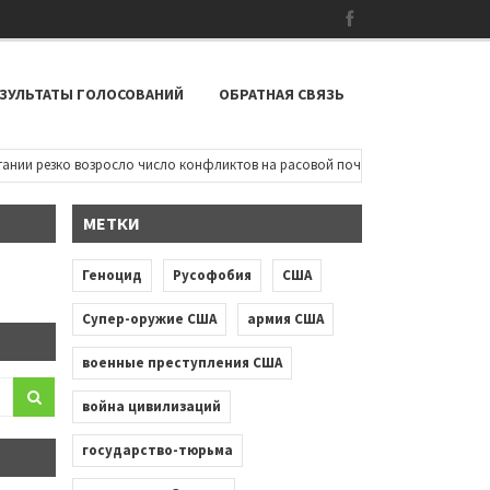
ЗУЛЬТАТЫ ГОЛОСОВАНИЙ
ОБРАТНАЯ СВЯЗЬ
 резко возросло число конфликтов на расовой почве: чернокожие дети пыт
МЕТКИ
Геноцид
Русофобия
США
Супер-оружие США
армия США
военные преступления США
война цивилизаций
государство-тюрьма