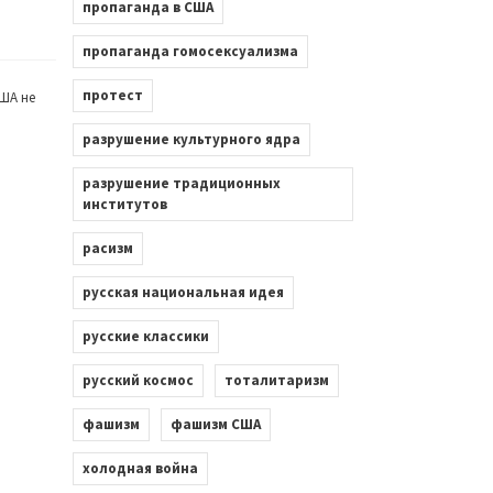
пропаганда в США
пропаганда гомосексуализма
протест
ША не
разрушение культурного ядра
разрушение традиционных
институтов
расизм
русская национальная идея
русские классики
русский космос
тоталитаризм
фашизм
фашизм США
холодная война