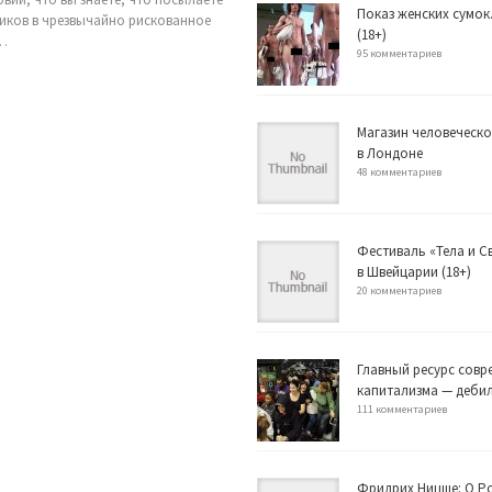
Показ женских сумок
иков в чрезвычайно рискованное
(18+)
,…
95 комментариев
Магазин человеческо
в Лондоне
48 комментариев
Фестиваль «Тела и 
в Швейцарии (18+)
20 комментариев
Главный ресурс совр
капитализма — деби
111 комментариев
Фридрих Ницше: О Р