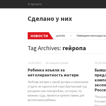
О проекте
Сделано у них
НОВОСТИ
рыть информацию об аккаунтах в соцсетях
•
Немецкие неонацисты, ле
Tag Archives:
гейропа
12.05.2015
-
14 комментариев
03.06.20
Ребенка изъяли за
Бывши
нетолерантность матери
пред
комп
Любовь матери к своей дочери и нежелание
экспо
отдать ее однополой паре британский суд
Росс
расценил как гомофобию, которая, по
мнению суда, является препятствием для
"Посыла
воспитания ребенка.
Россию?
При усл