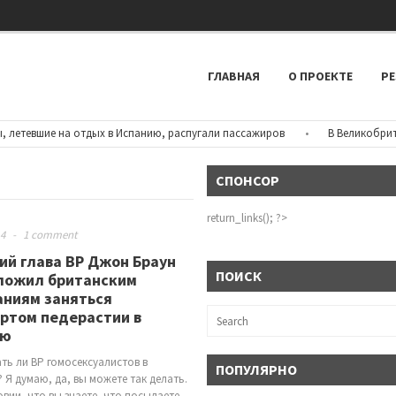
ГЛАВНАЯ
О ПРОЕКТЕ
РЕ
тевшие на отдых в Испанию, распугали пассажиров
•
В Великобритании
СПОНСОР
return_links(); ?>
14
-
1 comment
й глава ВР Джон Браун
ПОИСК
ложил британским
аниям заняться
ртом педерастии в
ию
ть ли ВР гомосексуалистов в
ПОПУЛЯРНО
 Я думаю, да, вы можете так делать.
овии, что вы знаете, что посылаете