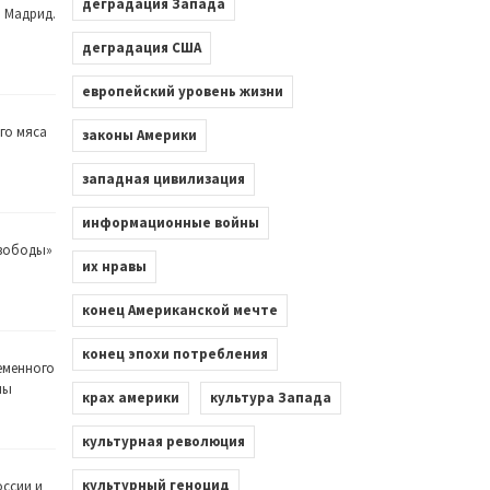
деградация Запада
. Мадрид.
деградация США
европейский уровень жизни
го мяса
законы Америки
западная цивилизация
информационные войны
Свободы»
их нравы
конец Американской мечте
конец эпохи потребления
еменного
лы
крах америки
культура Запада
культурная революция
культурный геноцид
оссии и