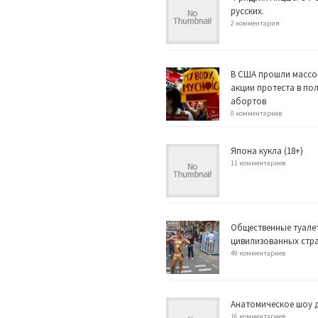
русских.
2 комментария
В США прошли массо
акции протеста в по
абортов
0 комментариев
Япона кукла (18+)
11 комментариев
Общественные туале
цивилизованных стр
49 комментариев
Анатомическое шоу д
16 комментариев