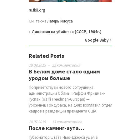
ru.fbii.org
См. также
Лагерь Иисуса
Лицензия на убийства (CCCР, 1984г.)
Google Baby
Related Posts
10.09.2015
-
22 комментария
В Белом доме стало одним
уродом больше
Поприветствуем нового сотрудника
администрации Обамы: Раффи Фридман-
Гуспан (Raffi Freedman-Gurspan) —
уроженец Гондураса, на днях возглавил отдел
кадров в резиденции президента США.
14.07.2015
-
13 комментариев
После каминг-аута…
Губернатор штата Нью-Джерси ушел в