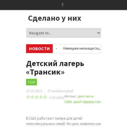
Сделано у них
НОВОСТИ
б аккаунтах в соцсетях
•
Немецкие неонацисты, летевшие на отдых в 
•
Сотни бездомных мигрантов оккупировали аэропорт в Париже
•
Детский лагерь
«Трансик»
США
17.10.2013
-
21 комментарий
Метки:
детство в
0
(
0
votes)
США
,
край педерастов
В США работают лагеря для детей
гомосексуальных семей. Их цель заявлена как