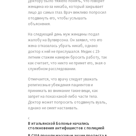
Доктору было тяжело понять, что говорит
женщина из-за никаба, который закрывает
лицо до самых глаз. Врач вежливо попросил
отодвинуть его, чтобы услышать
объяснения.
На следующий день муж женщины подал
жалобу на Вулверсона. Он заявил, что его
жена отказалась убрать никаб, однако
доктор к ней не прислушался. Медик с 23-
летним стажем намерен бросить работу, так
как считает, что никто не примет его, зная о
служебном расследовании.
Отмечается, что врачу следует уважать
религиозные убеждения пациентов и
принимать во внимание такие вещи, как
запрет на показ какой-либо части тела.
Доктор может попросить отодвинуть вуаль,
однако не смеет настаивать.
В итальянской Болонье начались
столкновения антифашистов с полицией
В США прошли массовые акции протеста в