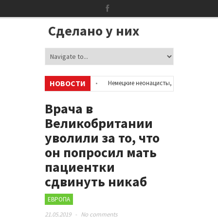
Сделано у них
НОВОСТИ
 об аккаунтах в соцсетях
•
Немецкие неонацисты, летевшие на отдых
ией
•
Сотни бездомных мигрантов оккупировали аэропорт в Париже
Врача в
Великобритании
уволили за то, что
он попросил мать
пациентки
сдвинуть никаб
ЕВРОПА
21.05.2019
-
No comments