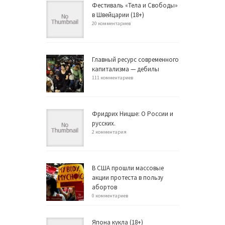
Фестиваль «Тела и Свободы»
в Швейцарии (18+)
20 комментариев
Главный ресурс современного
капитализма — дебилы
111 комментариев
Фридрих Ницше: О России и
русских.
2 комментария
В США прошли массовые
акции протеста в пользу
абортов
0 комментариев
Япона кукла (18+)