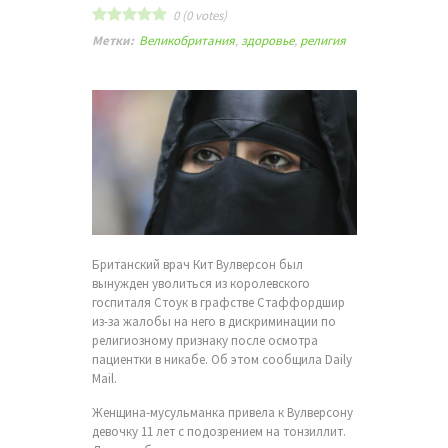
0
(
0
votes)
Метки:
Великобритания
,
здоровье
,
религия
Британский врач Кит Вулверсон был
вынужден уволиться из королевского
госпиталя Стоук в графстве Стаффордшир
из-за жалобы на него в дискриминации по
религиозному признаку после осмотра
пациентки в никабе. Об этом сообщила Daily
Mail.
Женщина-мусульманка привела к Вулверсону
девочку 11 лет с подозрением на тонзиллит.