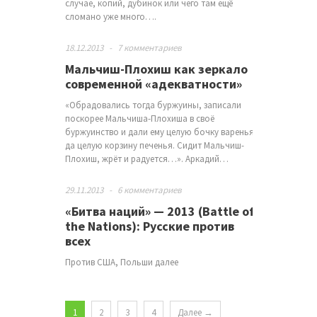
случае, копий, дубинок или чего там ещё
сломано уже много….
18.12.2013
-
7 комментариев
Мальчиш-Плохиш как зеркало
современной «адекватности»
«Обрадовались тогда буржуины, записали
поскорее Мальчиша-Плохиша в своё
буржуинство и дали ему целую бочку варенья
да целую корзину печенья. Сидит Мальчиш-
Плохиш, жрёт и радуется…». Аркадий…
29.11.2013
-
6 комментариев
«Битва наций» — 2013 (Battle of
the Nations): Русские против
всех
Против США, Польши далее
1
2
3
4
Далее →