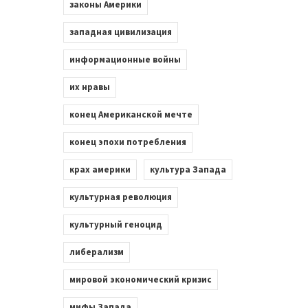
законы Америки
западная цивилизация
информационные войны
их нравы
конец Американской мечте
конец эпохи потребления
крах америки
культура Запада
культурная революция
культурный геноцид
либерализм
мировой экономический кризис
мифы Запада