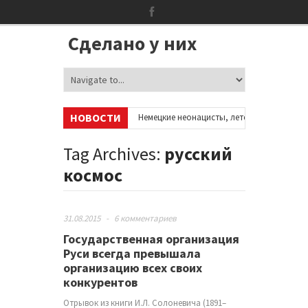
Сделано у них
НОВОСТИ
 аккаунтах в соцсетях
•
Немецкие неонацисты, летевшие на отдых в 
•
Сотни бездомных мигрантов оккупировали аэропорт в Париже
•
Tag Archives:
русский
космос
31.08.2015
-
6 комментариев
Государственная организация
Руси всегда превышала
организацию всех своих
конкурентов
Отрывок из книги И.Л. Солоневича (1891–