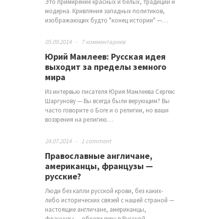
Это примирение красных и белых, традиций и
модерна. Кривляния западных политиков,
изображающих будто "конец истории" —…
05.09.2014
-
7 комментариев
Юрий Мамлеев: Русская идея
выходит за пределы земного
мира
Из интервью писателя Юрия Мамлеева Сергею
Шаргунову — Вы всегда были верующим? Вы
часто говорите о Боге и о религии, но ваши
воззрения на религию…
24.07.2014
-
1 comment
Православные англичане,
американцы, французы —
русские?
Люди без капли русской крови, без каких-
либо исторических связей с нашей страной —
настоящие англичане, американцы,
французы — обрели веру в Русской