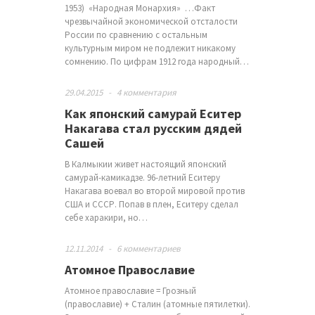
1953) «Народная Монархия» …Факт
чрезвычайной экономической отсталости
России по сравнению с остальным
культурным миром не подлежит никакому
сомнению. По цифрам 1912 года народный…
29.04.2015
-
4 комментария
Как японский самурай Еситер
Накагава стал русским дядей
Сашей
В Калмыкии живет настоящий японский
самурай-камикадзе. 96-летний Еситеру
Накагава воевал во второй мировой против
США и СССР. Попав в плен, Еситеру сделал
себе харакири, но…
12.11.2014
-
6 комментариев
Атомное Православие
Атомное православие = Грозный
(православие) + Сталин (атомные пятилетки).