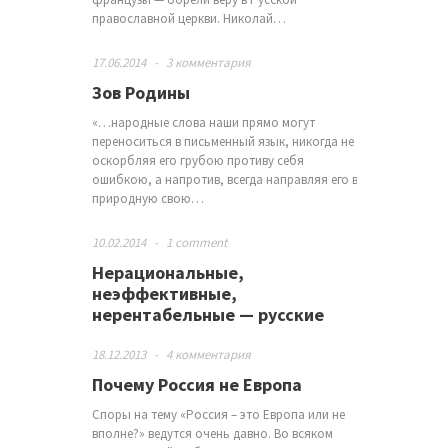
православной церкви. Николай…
17.06.2014
-
3 комментария
Зов Родины
«…народные слова наши прямо могут
переноситься в письменный язык, никогда не
оскорбляя его грубою противу себя
ошибкою, а напротив, всегда направляя его в
природную свою…
10.02.2014
-
1 comment
Нерациональные,
неэффективные,
нерентабельные — русские
18.12.2013
-
4 комментария
Почему Россия не Европа
Споры на тему «Россия – это Европа или не
вполне?» ведутся очень давно. Во всяком