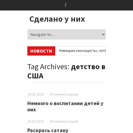
Сделано у них
НОВОСТИ
 аккаунтах в соцсетях
•
Немецкие неонацисты, летевшие на отдых в И
•
Сотни бездомных мигрантов оккупировали аэропорт в Париже
•
Tag Archives:
детство в
США
19.06.2015
-
20 комментариев
Немного о воспитании детей у
них
20.02.2015
-
18 комментариев
Раскрась сатану