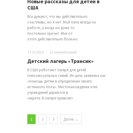
Новые рассказы для детей в
США
Все думают, что мы действительно
счастливы, но я нет. Мой папа всегда на
работе, а когда он дома то
постоянно кричит. Мне от
этого действительно больно.
17.10.2013
-
21 комментарий
Детский лагерь «Трансик»
В США работают лагеря для детей
гомосексуальных семей. Их цель заявлена как
«помощь детям в определении своего
истинного пола». Местонахождение этих
учреждений держится в
секрете. В лагеря привозят…
1
2
3
Далее →