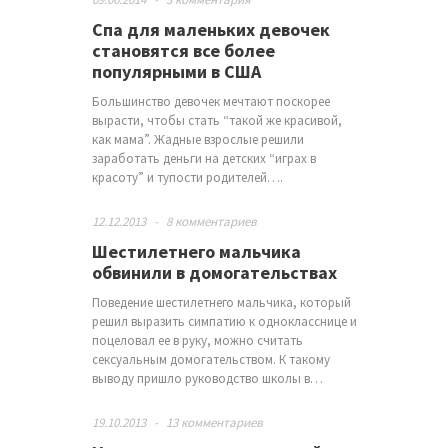
Спа для маленьких девочек
становятся все более
популярными в США
Большинство девочек мечтают поскорее
вырасти, чтобы стать “такой же красивой,
как мама”. Жадные взрослые решили
заработать деньги на детских “играх в
красоту” и тупости родителей….
12.12.2013
-
8 комментариев
Шестилетнего мальчика
обвинили в домогательствах
Поведение шестилетнего мальчика, который
решил выразить симпатию к однокласснице и
поцеловал ее в руку, можно считать
сексуальным домогательством. К такому
выводу пришло руководство школы в…
19.10.2013
-
13 комментариев