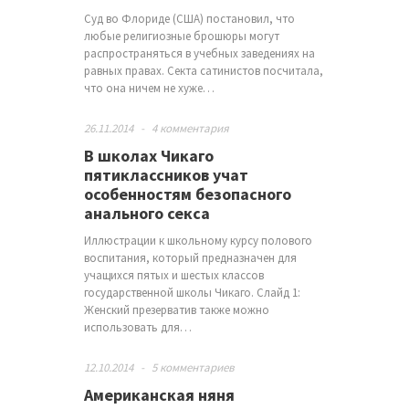
Суд во Флориде (США) постановил, что
любые религиозные брошюры могут
распространяться в учебных заведениях на
равных правах. Секта сатинистов посчитала,
что она ничем не хуже…
26.11.2014
-
4 комментария
В школах Чикаго
пятиклассников учат
особенностям безопасного
анального секса
Иллюстрации к школьному курсу полового
воспитания, который предназначен для
учащихся пятых и шестых классов
государственной школы Чикаго. Слайд 1:
Женский презерватив также можно
использовать для…
12.10.2014
-
5 комментариев
Американская няня