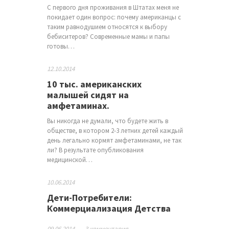
С первого дня проживания в Штатах меня не
покидает один вопрос: почему американцы с
таким равнодушием относятся к выбору
бебиситеров? Современные мамы и папы
готовы…
12.10.2014
10 тыс. американских
малышей сидят на
амфетаминах.
Вы никогда не думали, что будете жить в
обществе, в котором 2-3 летних детей каждый
день легально кормят амфетаминами, не так
ли? В результате опубликования
медицинской…
10.06.2014
Дети-Потребители:
Коммерциализация Детства
09.06.2014
-
3 комментария