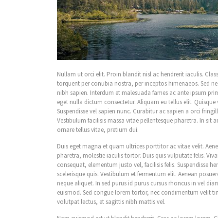
Nullam ut orci elit. Proin blandit nisl ac hendrerit iaculis. Clas
torquent per conubia nostra, per inceptos himenaeos. Sed nec 
nibh sapien. Interdum et malesuada fames ac ante ipsum prim
eget nulla dictum consectetur. Aliquam eu tellus elit. Quisque 
Suspendisse vel sapien nunc. Curabitur ac sapien a orci fring
Vestibulum facilisis massa vitae pellentesque pharetra. In sit am
ornare tellus vitae, pretium dui.
Duis eget magna et quam ultrices porttitor ac vitae velit. Aen
pharetra, molestie iaculis tortor. Duis quis vulputate felis. V
consequat, elementum justo vel, facilisis felis. Suspendisse h
scelerisque quis. Vestibulum et fermentum elit. Aenean posuere 
neque aliquet. In sed purus id purus cursus rhoncus in vel diam
euismod. Sed congue lorem tortor, nec condimentum velit ti
volutpat lectus, et sagittis nibh mattis vel.