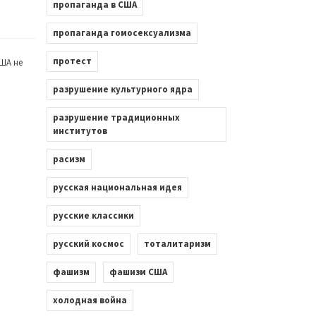
пропаганда в США
пропаганда гомосексуализма
протест
ША не
разрушение культурного ядра
разрушение традиционных
институтов
расизм
русская национальная идея
русские классики
русский космос
тоталитаризм
фашизм
фашизм США
холодная война