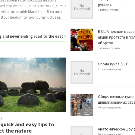
ass aptent taciti sociosqu ad litora
русских.
d erat vehicula, cursus tortor ut, cursus
2 комментария
vel ultricies nibh blandit at. Ut eu urna
usto, interdum tempor purus luctus in.
В США прошли массо
g and never ending road to the east
акции протеста в по
абортов
0 комментариев
Япона кукла (18+)
11 комментариев
Общественные туале
цивилизованных стр
49 комментариев
14
quick and easy tips to
Анатомическое шоу д
ct the nature
16 комментариев