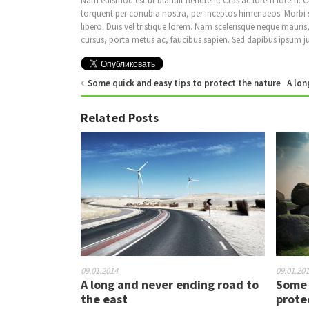
Nam euismod est ut blandit hendrerit. Cras ac lorem lorem. Cl
torquent per conubia nostra, per inceptos himenaeos. Morbi se
libero. Duis vel tristique lorem. Nam scelerisque neque mauris, 
cursus, porta metus ac, faucibus sapien. Sed dapibus ipsum j
Some quick and easy tips to protect the nature
A lon
Related Posts
09.01.2014
09.01.20
A long and never ending road to
Some 
the east
prote