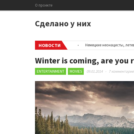
О проекте
Сделано у них
НОВОСТИ
нформацию об аккаунтах в соцсетях
•
Немецкие неонацисты, летевшие 
Winter is coming, are you r
ENTERTAINMENT
MOVIES
09.01.2014
-
7 комментарие