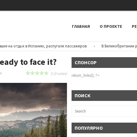
ГЛАВНАЯ
О ПРОЕКТЕ
РЕ
на отдых в Испанию, распугали пассажиров
•
В Великобритании резко
eady to face it?
СПОНСОР
в
0
(
0
votes)
return_links(); ?>
ПОИСК
ПОПУЛЯРНО