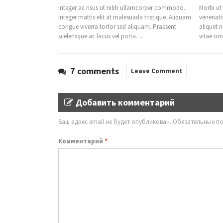
Integer ac risus ut nibh ullamcorper commodo.
Morbi ut
Integer mattis elit at malesuada tristique. Aliquam
venenati
congue viverra tortor sed aliquam. Praesent
aliquet 
scelerisque ac lacus vel porta….
vitae or
7 comments
Leave Comment
Добавить комментарий
Ваш адрес email не будет опубликован.
Обязательные п
Комментарий
*