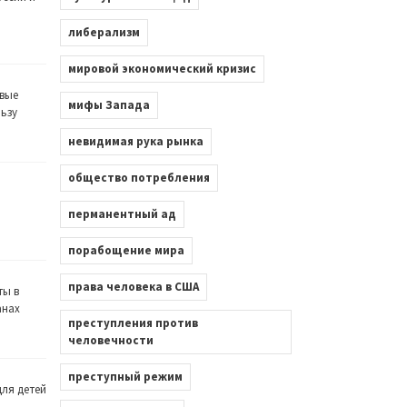
либерализм
мировой экономический кризис
вые
мифы Запада
льзу
невидимая рука рынка
общество потребления
перманентный ад
порабощение мира
права человека в США
ты в
анах
преступления против
человечности
преступный режим
ля детей