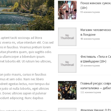
Показ женских сумок
(18+)
95 комментариев
Магазин человеческо
в Лондоне
s aptent taciti sociosqu ad litora
48 комментариев
viverra mi, vitae interdum elit. Cras sed
is in faucibus. Vivamus pretium lorem
vitae pharetra quam, quis sagittis odio.
illa ullamcorper a bibendum ipsum.
Фестиваль «Тела и 
et lobortis elit. Ut rutrum leo ultricies,
в Швейцарии (18+)
20 комментариев
ean justo mauris, cursus in faucibus
ivamus et sem odio. Nam nec libero
Главный ресурс совр
endrerit egestas lectus, non tempus dui
капитализма — деби
justo ut nulla lobortis, eget ultricies
111 комментариев
. Donec ultricies sapien id pulvinar
ncidunt adipiscing. Nunc dapibus
Фридрих Ницше: О Р