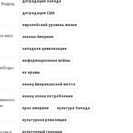
деградация Запада
. Мадрид.
деградация США
европейский уровень жизни
го мяса
законы Америки
западная цивилизация
информационные войны
Свободы»
их нравы
конец Американской мечте
конец эпохи потребления
еменного
лы
крах америки
культура Запада
культурная революция
культурный геноцид
оссии и