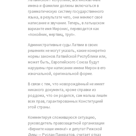
имена и фамилии должны включаться в
грамматическую систему государственного
языка, в результате чего, они меняют своё
написание и звучание. Теперь, в латышском
варианте имя Миронис, переводится как
«покойник, мертвец, труп».
Административные суды Латвии в своих
решениях не могут указать, какие конкретно
нормы законов Латвийской Республики или,
может быть, Европейского Союза будут
нарушены при написании имени Мирон в его
изначальной, оригинальной форме.
В связи с тем, что новорождённый не имеет
никакого документа, кроме справки из
роддома, что он родился, сам малыш лишён
всех прав, гарантированных Конституцией
этой страны.
Комментируя сложившуюся ситуацию,
руководитель правозащитной организации
«Верните наши имена!» и депутат Рижской
Думы — Руслан Панкратов, считает отказ