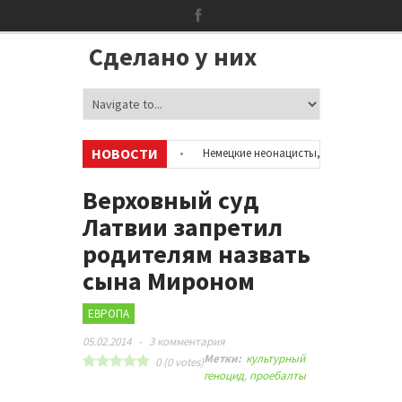
Сделано у них
НОВОСТИ
ю об аккаунтах в соцсетях
•
Немецкие неонацисты, летевшие на отдых
ией
•
Сотни бездомных мигрантов оккупировали аэропорт в Париже
Верховный суд
Латвии запретил
родителям назвать
сына Мироном
ЕВРОПА
05.02.2014
-
3 комментария
Метки:
культурный
0
(
0
votes)
геноцид
,
проебалты