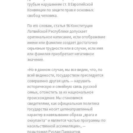
грубым нарушением ст. 8 Европейской
Конвенции по защите прав и основных
свобод человека.
По его словам, статья 96 Конституции
Латвийской Республики допускает
оригинальное написание, если отображение
имени или фамилии создает достаточно
серьезные трудности или в случае, если имя
или фамилия приобретает негативное
значение.
«Но в данном случае, мы все видим, что, по
всей видимости, государством преследуется
совершенно другая цель — нарушить
историческую и семейную связь русской
семьи, отомстить за их национальное
происхождение. Мы становимся
свидетелями, как официальная политика
государства носит целенаправленный
характер в навязывании образа „врага и
оккупанта“ и является частью программы по
насильственной ассимиляции», —
подытожил Руслан Панкратов.