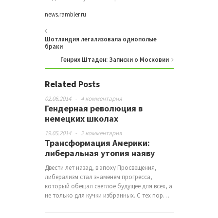
news.rambler.ru
Шотландия легализовала однополые
браки
Генрих Штаден: Записки о Московии
Related Posts
02.06.2014
-
4 комментария
Гендерная революция в
немецких школах
19.05.2014
-
2 комментария
Трансформация Америки:
либеральная утопия наяву
Двести лет назад, в эпоху Просвещения,
либерализм стал знаменем прогресса,
который обещал светлое будущее для всех, а
не только для кучки избранных. С тех пор…