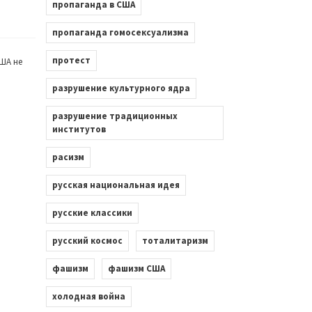
пропаганда в США
пропаганда гомосексуализма
протест
ША не
разрушение культурного ядра
разрушение традиционных
институтов
расизм
русская национальная идея
русские классики
русский космос
тоталитаризм
фашизм
фашизм США
холодная война