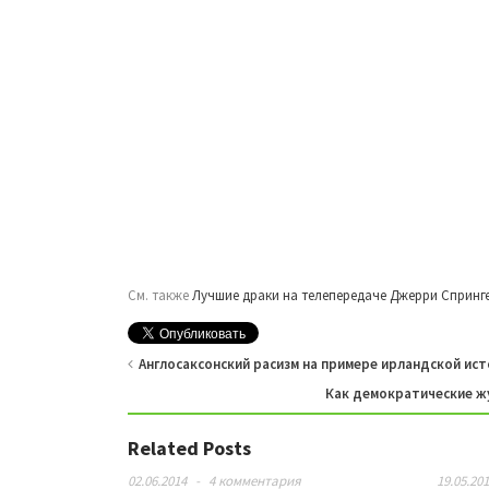
См. также
Лучшие драки на телепередаче Джерри Спрингер
Англосаксонский расизм на примере ирландской ис
Как демократические 
Related Posts
02.06.2014
-
4 комментария
19.05.20