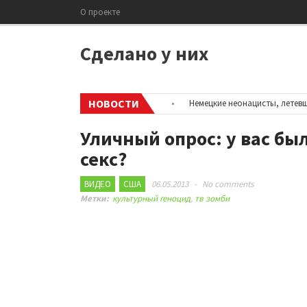
О проекте
Сделано у них
НОВОСТИ
формацию об аккаунтах в соцсетях
•
Немецкие неонацисты, летевшие 
Уличный опрос: у вас б
секс?
ВИДЕО
США
06.05.2013
-
No comments
Метки:
культурный геноцид
,
тв зомби