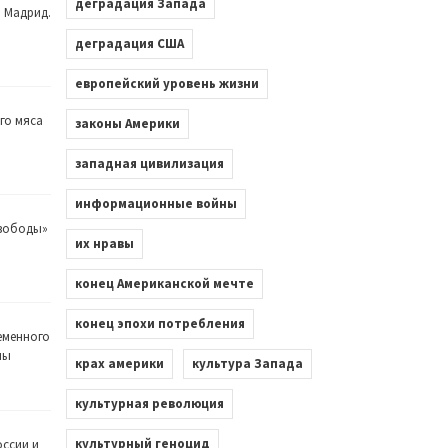
деградация Запада
. Мадрид.
деградация США
европейский уровень жизни
го мяса
законы Америки
западная цивилизация
информационные войны
Свободы»
их нравы
конец Американской мечте
конец эпохи потребления
еменного
лы
крах америки
культура Запада
культурная революция
культурный геноцид
оссии и