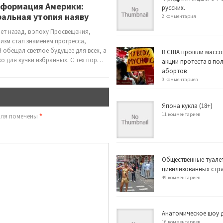
сформация Америки:
русских.
альная утопия наяву
2 комментария
лет назад, в эпоху Просвещения,
изм стал знаменем прогресса,
 обещал светлое будущее для всех, а
В США прошли массо
ко для кучки избранных. С тех пор…
акции протеста в по
абортов
0 комментариев
Япона кукла (18+)
11 комментариев
оля помечены
*
Общественные туале
цивилизованных стр
49 комментариев
Анатомическое шоу д
16 комментариев