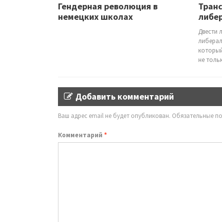
Гендерная революция в
Тран
немецких школах
либер
Двести 
либерал
который
не толь
Добавить комментарий
Ваш адрес email не будет опубликован.
Обязательные п
Комментарий
*