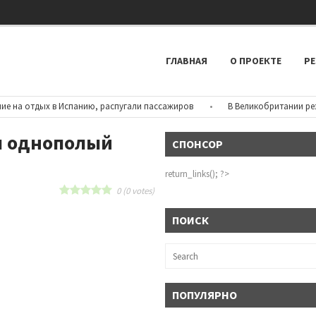
ГЛАВНАЯ
О ПРОЕКТЕ
РЕ
на отдых в Испанию, распугали пассажиров
•
В Великобритании резко 
ыл однополый
СПОНСОР
return_links(); ?>
0
(
0
votes)
ПОИСК
ПОПУЛЯРНО