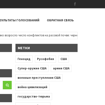
ЗУЛЬТАТЫ ГОЛОСОВАНИЙ
ОБРАТНАЯ СВЯЗЬ
возросло число конфликтов на расовой почве: чернокожие дети пытаются о
МЕТКИ
Геноцид
Русофобия
США
Супер-оружие США
армия США
военные преступления США
война цивилизаций
государство-тюрьма