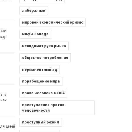
либерализм
мировой экономический кризис
вые
мифы Запада
льзу
невидимая рука рынка
общество потребления
перманентный ад
порабощение мира
права человека в США
ты в
анах
преступления против
человечности
преступный режим
ля детей