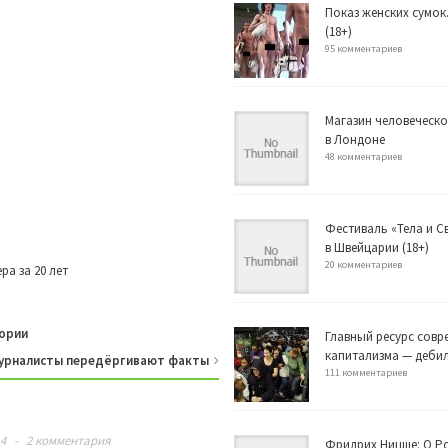
Показ женских сумок
(18+)
95 комментариев
Магазин человеческо
в Лондоне
48 комментариев
Фестиваль «Тела и 
в Швейцарии (18+)
20 комментариев
а за 20 лет
тории
Главный ресурс совр
капитализма — деби
журналисты передёргивают факты
111 комментариев
14
-
2 комментария
Фридрих Ницше: О Р