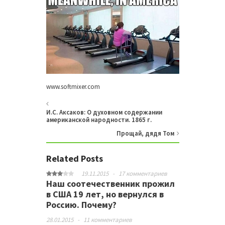
www.softmixer.com
И.С. Аксаков: О духовном содержании
американской народности. 1865 г.
Прощай, дядя Том
Related Posts
19.11.2015
-
17 комментариев
Наш соотечественник прожил
в США 19 лет, но вернулся в
Россию. Почему?
28.01.2015
-
11 комментариев