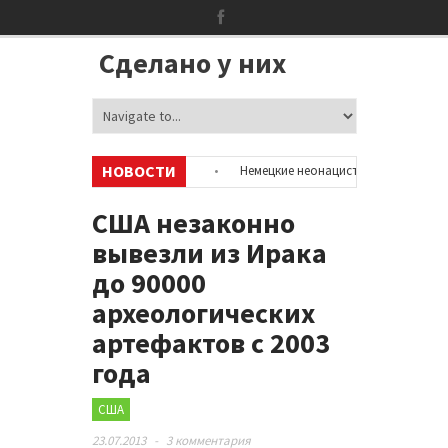
Сделано у них
НОВОСТИ
цию об аккаунтах в соцсетях
•
Немецкие неонацисты, летевшие на от
лицией
•
Сотни бездомных мигрантов оккупировали аэропорт в Париж
США незаконно
вывезли из Ирака
до 90000
археологических
артефактов с 2003
года
США
23.07.2013
-
3 комментария