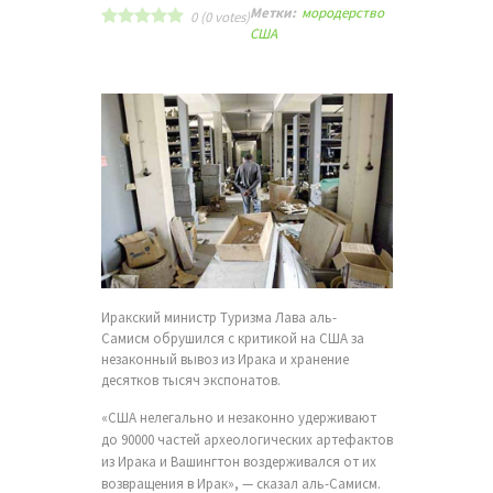
Метки:
мородерство
0
(
0
votes)
США
Иракский министр Туризма Лава аль-
Самисм обрушился с критикой на США за
незаконный вывоз из Ирака и хранение
десятков тысяч экспонатов.
«США нелегально и незаконно удерживают
до 90000 частей археологических артефактов
из Ирака и Вашингтон воздерживался от их
возвращения в Ирак», — сказал аль-Самисм.