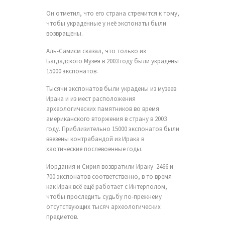
Он отметил, что его страна стремится к тому,
чтобы украденные у неё экспонаты были
возвращены.
Аль-Самисм сказал, что только из
Багдадского Музея в 2003 году были украдены
15000 экспонатов.
Тысячи экспонатов были украдены из музеев
Ирака и из мест расположения
археологических памятников во время
американского вторжения в страну в 2003
году. Приблизительно 15000 экспонатов были
ввезены контрабандой из Ирака в
хаотические послевоенные годы.
Иордания и Сирия возвратили Ираку 2466 и
700 экспонатов соответственно, в то время
как Ирак всё ещё работает с Интерполом,
чтобы проследить судьбу по-прежнему
отсутствующих тысяч археологических
предметов.