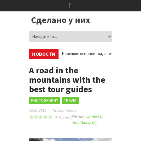
Сделано у них
НОВОСТИ
аккаунтах в соцсетях
•
Немецкие неонацисты, летевшие на отдых в Ис
•
Сотни бездомных мигрантов оккупировали аэропорт в Париже
•
A road in the
mountains with the
best tour guides
PHOTOGRAPHY
TRAVEL
09.01.2014
-
No comments
Метки:
cameras
,
0
(
0
votes)
mountains
,
sky