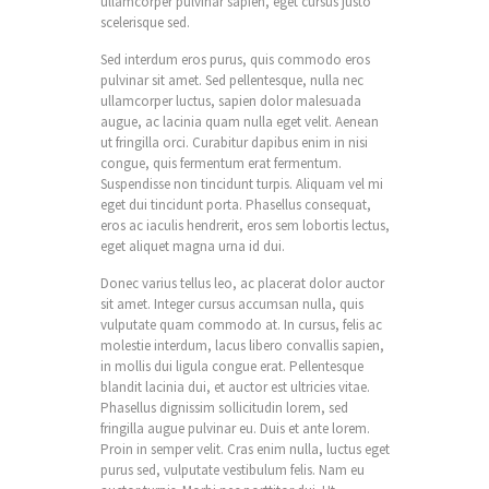
ullamcorper pulvinar sapien, eget cursus justo
scelerisque sed.
Sed interdum eros purus, quis commodo eros
pulvinar sit amet. Sed pellentesque, nulla nec
ullamcorper luctus, sapien dolor malesuada
augue, ac lacinia quam nulla eget velit. Aenean
ut fringilla orci. Curabitur dapibus enim in nisi
congue, quis fermentum erat fermentum.
Suspendisse non tincidunt turpis. Aliquam vel mi
eget dui tincidunt porta. Phasellus consequat,
eros ac iaculis hendrerit, eros sem lobortis lectus,
eget aliquet magna urna id dui.
Donec varius tellus leo, ac placerat dolor auctor
sit amet. Integer cursus accumsan nulla, quis
vulputate quam commodo at. In cursus, felis ac
molestie interdum, lacus libero convallis sapien,
in mollis dui ligula congue erat. Pellentesque
blandit lacinia dui, et auctor est ultricies vitae.
Phasellus dignissim sollicitudin lorem, sed
fringilla augue pulvinar eu. Duis et ante lorem.
Proin in semper velit. Cras enim nulla, luctus eget
purus sed, vulputate vestibulum felis. Nam eu