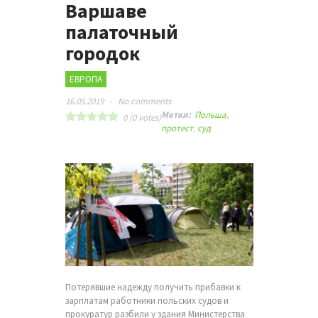
Варшаве
палаточный
городок
ЕВРОПА
16.05.2019
-
No comments
Метки:
Польша
,
0
(
0
votes)
протест
,
суд
Потерявшие надежду получить прибавки к
зарплатам работники польских судов и
прокуратур разбили у здания Министерства