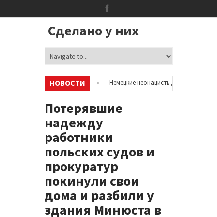
Сделано у них
НОВОСТИ
 об аккаунтах в соцсетях
•
Немецкие неонацисты, летевшие на отдых
ией
•
Сотни бездомных мигрантов оккупировали аэропорт в Париже
Потерявшие
надежду
работники
польских судов и
прокуратур
покинули свои
дома и разбили у
здания Минюста в