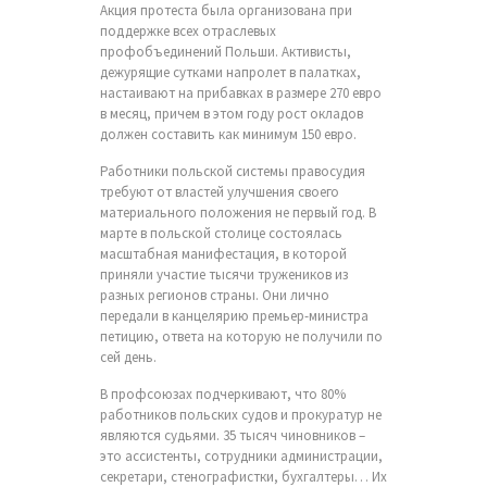
Акция протеста была организована при
поддержке всех отраслевых
профобъединений Польши. Активисты,
дежурящие сутками напролет в палатках,
настаивают на прибавках в размере 270 евро
в месяц, причем в этом году рост окладов
должен составить как минимум 150 евро.
Работники польской системы правосудия
требуют от властей улучшения своего
материального положения не первый год. В
марте в польской столице состоялась
масштабная манифестация, в которой
приняли участие тысячи тружеников из
разных регионов страны. Они лично
передали в канцелярию премьер-министра
петицию, ответа на которую не получили по
сей день.
В профсоюзах подчеркивают, что 80%
работников польских судов и прокуратур не
являются судьями. 35 тысяч чиновников –
это ассистенты, сотрудники администрации,
секретари, стенографистки, бухгалтеры… Их