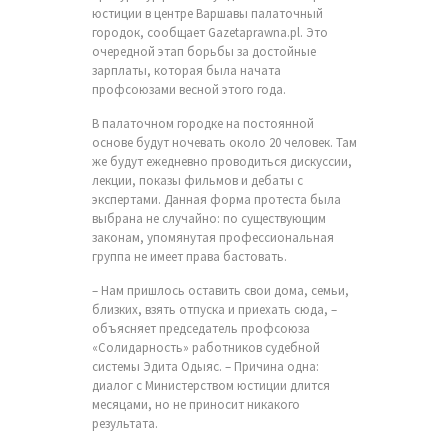
юстиции в центре Варшавы палаточный
городок, сообщает Gazetaprawna.pl. Это
очередной этап борьбы за достойные
зарплаты, которая была начата
профсоюзами весной этого года.
В палаточном городке на постоянной
основе будут ночевать около 20 человек. Там
же будут ежедневно проводиться дискуссии,
лекции, показы фильмов и дебаты с
экспертами. Данная форма протеста была
выбрана не случайно: по существующим
законам, упомянутая профессиональная
группа не имеет права бастовать.
– Нам пришлось оставить свои дома, семьи,
близких, взять отпуска и приехать сюда, –
объясняет председатель профсоюза
«Солидарность» работников судебной
системы Эдита Одыяс. – Причина одна:
диалог с Министерством юстиции длится
месяцами, но не приносит никакого
результата.