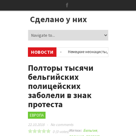
Сделано у них
НОВОСТИ
 об аккаунтах в соцсетях
•
Немецкие неонацисты, летевшие на отдых
ией
•
Сотни бездомных мигрантов оккупировали аэропорт в Париже
Полторы тысячи
бельгийских
полицейских
заболели в знак
протеста
ЕВРОПА
22.10.2018
-
No comments
Метки:
Бельгия
,
0
(
0
votes)