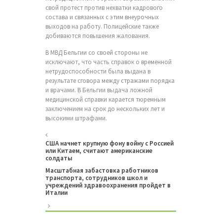
свой протест против нехватки кадрового
состава и связанных с этим внеурочных
выходов на работу. Полицейские также
добиваются повышения жалования.
В МВД Бельгии со своей стороны не
исключают, что часть справок о временной
нетрудоспособности была выдана в
результате сговора между стражами порядка
и врачами. В Бельгии выдача ложной
медицинской справки карается тюремным
заключением на срок до нескольких лет и
высокими штрафами.
США начнет крупную фону войну с Россией
или Китаем, считают американские
солдаты
Масштабная забастовка работников
транспорта, сотрудников школ и
учреждений здравоохранения пройдет в
Италии