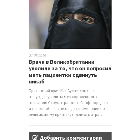
21.05.2019
Врача в Великобритании
уволили за то, что он попросил
мать пациентки сдвинуть
никаб
Британский врач Кит Вулверсон был
вынужден уволиться из королевского
госпиталя Стоук в графстве Стаффордшир
из-за жалобы на него в дискриминации по
религиозному признаку после осмотра…
Добавить комментарий