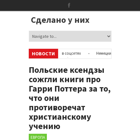
Сделано у них
НОВОСТИ
ть информацию об аккаунтах в соцсетях
•
Немецкие неонацисты, лете
истов с полицией
•
Сотни бездомных мигрантов оккупировали аэропо
Польские ксендзы
сожгли книги про
Гарри Поттера за то,
что они
противоречат
христианскому
учению
ЕВРОПА