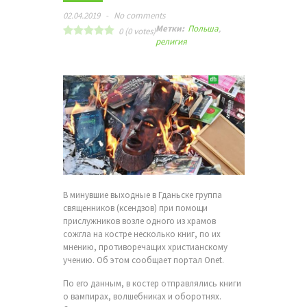
02.04.2019
-
No comments
Метки:
Польша
,
0
(
0
votes)
религия
В минувшие выходные в Гданьске группа
священников (ксендзов) при помощи
прислужников возле одного из храмов
сожгла на костре несколько книг, по их
мнению, противоречащих христианскому
учению. Об этом сообщает портал Onet.
По его данным, в костер отправлялись книги
о вампирах, волшебниках и оборотнях.