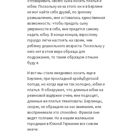
отговаривать своего сына носить платья и
юбки. Поскольку из-за этого он и в Берлине
не мог найти себе друзей, по зрелому
размышлению, мне оставалась единственная
возможность: чтобы придать сыну
уверенности в себе, мне придется самому
надеть юбку. В конце концов, взрослому
гораздо легче настоять на своем, чем
ребенку дошкольного возраста. Поскольку у
него нет в этом мире образца для
подражания, то таким образцом отныне
буду я.
И вот мы стали ежедневно носить еще в
Берлине, при прохладной кройцбургской
погоде, но когда еще не так холодно, юбки и
платья. Я обнаружил, что длинные юбки на
резиновой вздёржке очень мне подходят,
длинные же платья тяжеловаты. Берлинцы,
скорее, не обращали на нас внимания, или
воспринимали это спокойно. Фриков они
видят толпами. Но в нашем маленьком
городишке в Южной Германии все совсем
иначе.