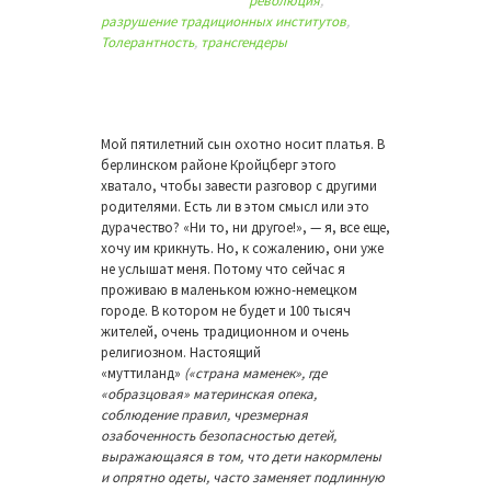
революция
,
разрушение традиционных институтов
,
Толерантность
,
трансгендеры
Мой пятилетний сын охотно носит платья. В
берлинском районе Кройцберг этого
хватало, чтобы завести разговор с другими
родителями. Есть ли в этом смысл или это
дурачество? «Ни то, ни другое!», — я, все еще,
хочу им крикнуть. Но, к сожалению, они уже
не услышат меня. Потому что сейчас я
проживаю в маленьком южно-немецком
городе. В котором не будет и 100 тысяч
жителей, очень традиционном и очень
религиозном. Настоящий
«муттиланд»
(«страна маменек», где
«образцовая» материнская опека,
соблюдение правил, чрезмерная
озабоченность безопасностью детей,
выражающаяся в том, что дети накормлены
и опрятно одеты, часто заменяет подлинную