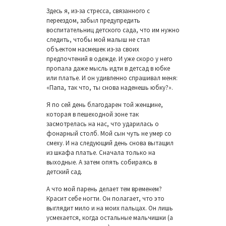
Здесь я, из-за стресса, связанного с
переездом, забыл предупредить
воспитательниц детского сада, что им нужно
следить, чтобы мой малыш не стал
объектом насмешек из-за своих
предпочтений в одежде. И уже скоро у него
пропала даже мысль идти в детсад в юбке
или платье. И он удивленно спрашивал меня:
«Папа, так что, ты снова наденешь юбку?».
Я по сей день благодарен той женщине,
которая в пешеходной зоне так
засмотрелась на нас, что ударилась о
фонарный столб. Мой сын чуть не умер со
смеху. И на следующий день снова вытащил
из шкафа платье. Сначала только на
выходные. А затем опять собираясь в
детский сад.
А что мой парень делает тем временем?
Красит себе ногти. Он полагает, что это
выглядит мило и на моих пальцах. Он лишь
усмехается, когда остальные мальчишки (а