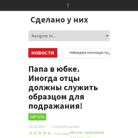
Сделано у них
НОВОСТИ
 об аккаунтах в соцсетях
•
Немецкие неонацисты, летевшие на отдых 
ей
•
Сотни бездомных мигрантов оккупировали аэропорт в Париже
Папа в юбке.
Иногда отцы
должны служить
образцом для
подражания!
ЕВРОПА
24.10.2012
-
7 комментариев
Метки:
культурная
0
(
0
votes)