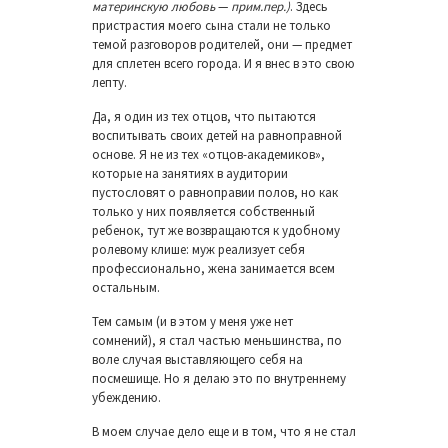
материнскую любовь
—
прим.пер.)
. Здесь
пристрастия моего сына стали не только
темой разговоров родителей, они — предмет
для сплетен всего города. И я внес в это свою
лепту.
Да, я один из тех отцов, что пытаются
воспитывать своих детей на равноправной
основе. Я не из тех «отцов-академиков»,
которые на занятиях в аудитории
пустословят о равноправии полов, но как
только у них появляется собственный
ребенок, тут же возвращаются к удобному
ролевому клише: муж реализует себя
профессионально, жена занимается всем
остальным.
Тем самым (и в этом у меня уже нет
сомнений), я стал частью меньшинства, по
воле случая выставляющего себя на
посмешище. Но я делаю это по внутреннему
убеждению.
В моем случае дело еще и в том, что я не стал