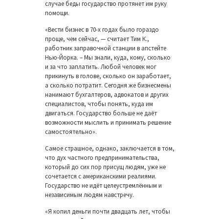
случае беды государство протянет им руку
помощи.
«Вести бизнес в 70-х годах было гораздо
проще, чем сейчас, — считает Тим К.,
работник заправочной станции в апстейте
Нью-Йорка. – Мы знали, куда, кому, сколько
и за что заплатить. Любой человек мог
прикинуть в голове, сколько он заработает,
а сколько потратит. Сегодня же бизнесмены
нанимают бухгалтеров, адвокатов и других
специалистов, чтобы понять, куда им
двигаться. Государство больше не даёт
возможности мыслить и принимать решение
самостоятельно».
Самое страшное, однако, заключается в том,
что дух частного предпринимательства,
который до сих пор присущ людям, уже не
сочетается с американскими реалиями.
Государство не идёт целеустремлённым и
независимым людям навстречу.
«Я копил деньги почти двадцать лет, чтобы