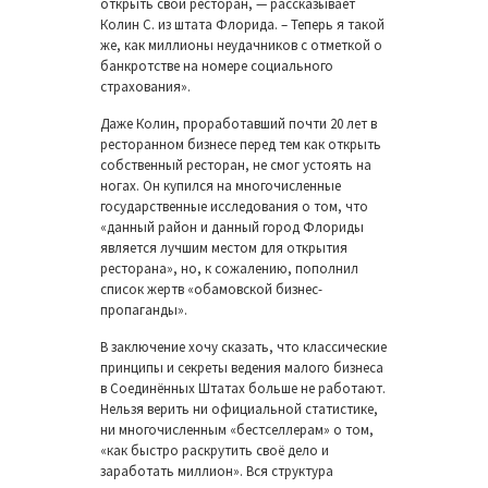
открыть свой ресторан, — рассказывает
Колин С. из штата Флорида. – Теперь я такой
же, как миллионы неудачников с отметкой о
банкротстве на номере социального
страхования».
Даже Колин, проработавший почти 20 лет в
ресторанном бизнесе перед тем как открыть
собственный ресторан, не смог устоять на
ногах. Он купился на многочисленные
государственные исследования о том, что
«данный район и данный город Флориды
является лучшим местом для открытия
ресторана», но, к сожалению, пополнил
список жертв «обамовской бизнес-
пропаганды».
В заключение хочу сказать, что классические
принципы и секреты ведения малого бизнеса
в Соединённых Штатах больше не работают.
Нельзя верить ни официальной статистике,
ни многочисленным «бестселлерам» о том,
«как быстро раскрутить своё дело и
заработать миллион». Вся структура