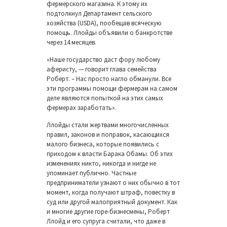
фермерского магазина. К этому их
подтолкнул Департамент сельского
хозяйства (USDA), пообещав всяческую
помощь. Ллойды объявили о банкротстве
через 14 месяцев.
«Наше государство даст фору любому
аферисту, — говорит глава семейства
Роберт. – Нас просто нагло обманули. Все
эти программы помощи фермерам на самом
деле являются попыткой на этих самых
фермерах заработать».
Ллойды стали жертвами многочисленных
правил, законов и поправок, касающихся
малого бизнеса, которые появились с
приходом к власти Барака Обамы. Об этих
изменениях никто, никогда и нигде не
упоминает публично. Частные
предприниматели узнают о них обычно в тот
момент, когда получают штраф, повестку в
суд или другой малоприятный документ. Как
и многие другие горе-бизнесмены, Роберт
Ллойд и его супруга считали, что даже в