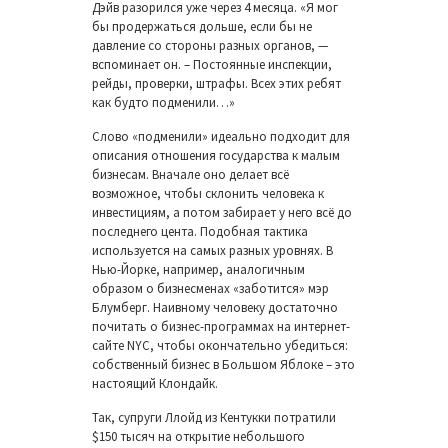
Дэйв разорился уже через 4 месяца. «Я мог
бы продержаться дольше, если бы не
давление со стороны разных органов, —
вспоминает он. – Постоянные инспекции,
рейды, проверки, штрафы. Всех этих ребят
как будто подменили…»
Слово «подменили» идеально подходит для
описания отношения государства к малым
бизнесам. Вначале оно делает всё
возможное, чтобы склонить человека к
инвестициям, а потом забирает у него всё до
последнего цента. Подобная тактика
используется на самых разных уровнях. В
Нью-Йорке, например, аналогичным
образом о бизнесменах «заботится» мэр
Блумберг. Наивному человеку достаточно
почитать о бизнес-программах на интернет-
сайте NYC, чтобы окончательно убедиться:
собственный бизнес в Большом Яблоке – это
настоящий Клондайк.
Так, супруги Ллойд из Кентукки потратили
$150 тысяч на открытие небольшого