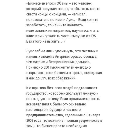
«Бизнесмен эпохи Обамы – это человек,
который нарушает закон, чтобы хоть как-то
свести концы с концами, — написал
пользователь по имени Луис. – Если хотите
заработать, то начните нанимать
нелегальных иммигрантов, научитесь лгать
клиентам и утаивать часть выручки от IRS.
Без этого не выжить…»
Луис забыл лишь упомянуть, что честных и
наивных людей в Америке гораздо больше,
чем хитрых и беспринципных дельцов.
Примерно 200 тысяч жителей ежегодно
открывают свои бизнесы впервые, вкладывая
в них до 99% всех сбережений.
К открытию бизнесов людей подталкивает
государство, которое использует лживую и
постыдную тактику. Если проанализировать
все заявления Обамы относительно
настоящего и будущего частного
предпринимательства, сделанные с 1 января
2009 года, то возникнет полная уверенность в
том, что бизнес просто необходимо