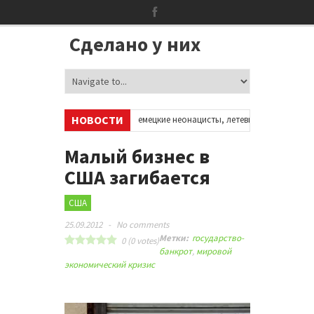
Сделано у них
НОВОСТИ
аунтах в соцсетях
•
Немецкие неонацисты, летевшие на отдых в Испа
Сотни бездомных мигрантов оккупировали аэропорт в Париже
•
Малый бизнес в
США загибается
США
25.09.2012
-
No comments
Метки:
государство-
0
(
0
votes)
банкрот
,
мировой
экономический кризис