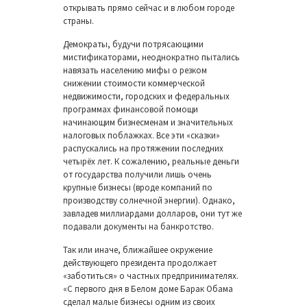
открывать прямо сейчас и в любом городе
страны.
Демократы, будучи потрясающими
мистификаторами, неоднократно пытались
навязать населению мифы о резком
снижении стоимости коммерческой
недвижимости, городских и федеральных
программах финансовой помощи
начинающим бизнесменам и значительных
налоговых поблажках. Все эти «сказки»
распускались на протяжении последних
четырёх лет. К сожалению, реальные деньги
от государства получили лишь очень
крупные бизнесы (вроде компаний по
производству солнечной энергии). Однако,
завладев миллиардами долларов, они тут же
подавали документы на банкротство
.
Так или иначе, ближайшее окружение
действующего президента продолжает
«заботиться» о частных предпринимателях.
«С первого дня в Белом доме Барак Обама
сделал малые бизнесы одним из своих