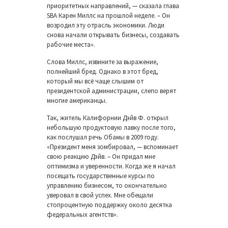
приоритетных направлений, — сказала глава
SBA Карен Миллс на прошлой неделе. – Он
возродил эту отрасль экономики. Люди
снова начали открывать бизнесы, создавать
рабочие места».
Слова Миллс, извините за выражение,
полнейший бред. Однако в этот бред,
который мы всё чаще слышим от
президентской администрации, слепо верят
многие американцы.
Так, житель Калифорнии Дэйв Ф. открыл
небольшую продуктовую лавку после того,
как послушал речь Обамы в 2009 году.
«Президент меня зомбировал, — вспоминает
свою реакцию Дэйв. – Он придал мне
оптимизма и уверенности. Когда же я начал
посещать государственные курсы по
управлению бизнесом, то окончательно
уверовал в свой успех. Мне обещали
стопроцентную поддержку около десятка
федеральных агентств».