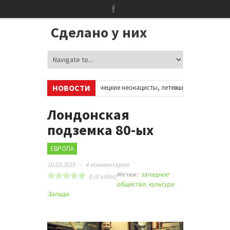
Сделано у них
НОВОСТИ
ах в соцсетях
•
Немецкие неонацисты, летевшие на отдых в Испанию, 
отни бездомных мигрантов оккупировали аэропорт в Париже
•
Лондонская
подземка 80-ых
ЕВРОПА
10.03.2015
-
4 комментария
Метки:
западное
0
(
0
votes)
общество
,
культура
Запада