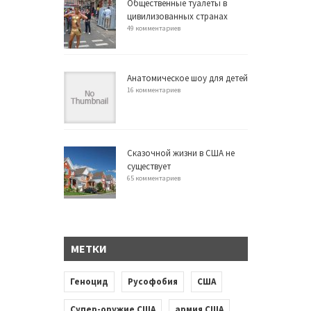
Общественные туалеты в
цивилизованных странах
49 комментариев
Анатомическое шоу для детей
16 комментариев
Сказочной жизни в США не
существует
65 комментариев
МЕТКИ
Геноцид
Русофобия
США
Супер-оружие США
армия США