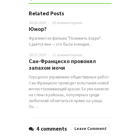
Related Posts
04.04.2016
-
20 комментариев
Юмор?
Фрагмент из фильма "Поженить Бэрри".
Сдается мне — это была комедия…
28.07.2015
-
11 комментариев
Сан-Франциско провонял
запахом мочи
Городское управление общественных работ
Сан-Франциско проводит испытания новой
мочеотталкивающей краски. Ее уже нанесли
на стены в районах, популярных среди
любителей облегчиться прямо на улице.
По…
4 comments
Leave Comment