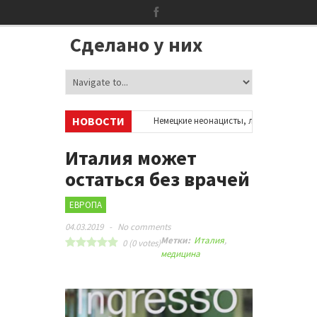
Сделано у них
НОВОСТИ
об аккаунтах в соцсетях
•
Немецкие неонацисты, летевшие на отдых в
ей
•
Сотни бездомных мигрантов оккупировали аэропорт в Париже
Италия может
остаться без врачей
ЕВРОПА
04.03.2019
-
No comments
Метки:
Италия
,
0
(
0
votes)
медицина