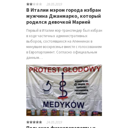
28.05.2019
В Италии мэром города избран
мужчина Джанмарко, который
родился девочкой Марией
Первый в Италии мэр-трансгендер был избран
в ходе частичных административных
выборов, состоявшихся на Апеннинах в
минувшее воскресенье вместе с голосованием
в Европарламент. Согласно официальным
данным…
24.05.2019
Польские физиотерапевты и