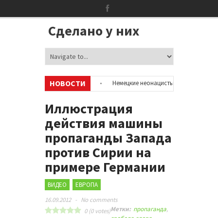
Сделано у них
НОВОСТИ
ию об аккаунтах в соцсетях
•
Немецкие неонацисты, летевшие на отды
цией
•
Сотни бездомных мигрантов оккупировали аэропорт в Париже
Иллюстрация
действия машины
пропаганды Запада
против Сирии на
примере Германии
ВИДЕО
ЕВРОПА
16.09.2012
-
No comments
Метки:
пропаганда
,
0
(
0
votes)