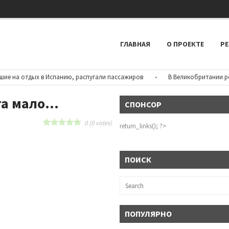
ГЛАВНАЯ
О ПРОЕКТЕ
РЕ
 на отдых в Испанию, распугали пассажиров
•
В Великобритании резко
та мало…
СПОНСОР
0
(
0
votes)
return_links(); ?>
ПОИСК
ПОПУЛЯРНО