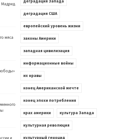
деградация Запада
. Мадрид.
деградация США
европейский уровень жизни
го мяса
законы Америки
западная цивилизация
информационные войны
Свободы»
их нравы
конец Американской мечте
конец эпохи потребления
еменного
лы
крах америки
культура Запада
культурная революция
культурный геноцид
оссии и