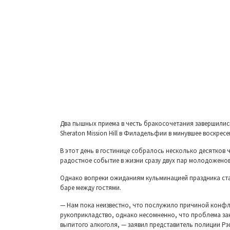
Два пышных приема в честь бракосочетания завершили
Sheraton Mission Hill в Филадельфии в минувшее воскресе
В этот день в гостинице собралось несколько десятков 
радостное событие в жизни сразу двух пар молодоженов
Однако вопреки ожиданиям кульминацией праздника ст
баре между гостями.
— Нам пока неизвестно, что послужило причиной конфл
рукоприкладство, однако несомненно, что проблема за
выпитого алкоголя, — заявил представитель полиции Рэ