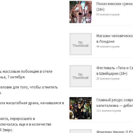
Показ женских сумок
(18+)
95 комментариев
Магазин человеческо
в Лондоне
48 комментариев
Фестиваль «Тела и 
сь массовым побоищем в отеле
в Швейцарии (18+)
нье, 7 октября.
20 комментариев
человек для того, чтобы отметить
.
Главный ресурс совр
ала масштабная драка, начавшаяся в
капитализма — деби
111 комментариев
икта, переросшего в
ключалась еще и в количестве
й Эверс.
Фридрих Ницше: О Р