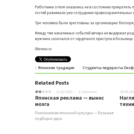
Работники отеля оказались не в состоянии прекратить п
гостей разнимали уже сотрудники правоохранительных 
Три человека были арестованы за организацию беспоря
Между тем накаленных событий вечера не выдержал родс
мужчина скончался от сердечного приступа в больнице.
lifenews.ru
Японские традиции
Студенты-педерасты Оксфо
Related Posts
21.03.2015
-
1 comment
30.09.20
Японская реклама — вынос
Нагл
мозга
техни
Поклонникам японской культуры — большая
подборка здесь