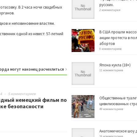
русских.
отасовку. В 2 часа ночи свадебных
2 комментария
органов.
дков и неповиновение властям.
В США прошли массо
твенник одной из невест: 57-летний
акции протеста в по
абортов
0 комментариев
Япона кукла (18+)
рда могут наконец расчехлиться
11 комментариев
14
-
5 комментариев
Общественные туале
ядный немецкий фильм по
цивилизованных стр
ке безопасности
49 комментариев
Анатомическое шоу д
16 комментариев