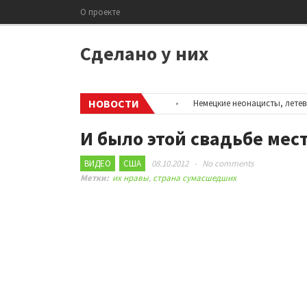
О проекте
Сделано у них
НОВОСТИ
информацию об аккаунтах в соцсетях
•
Немецкие неонацисты, летевшие
И было этой свадьбе мес
ВИДЕО
США
08.10.2012
-
No comments
Метки:
их нравы
,
страна сумасшедших