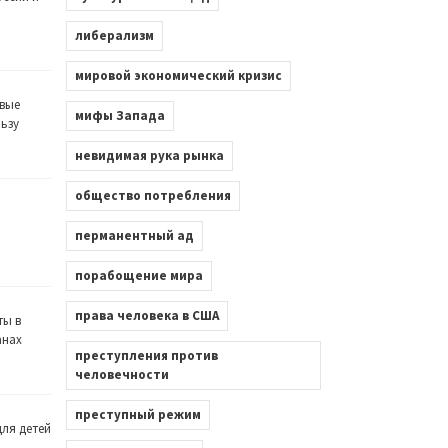
либерализм
мировой экономический кризис
вые
мифы Запада
льзу
невидимая рука рынка
общество потребления
перманентный ад
порабощение мира
права человека в США
ты в
анах
преступления против
человечности
преступный режим
ля детей