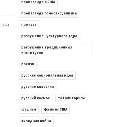
пропаганда в США
пропаганда гомосексуализма
протест
ША не
разрушение культурного ядра
разрушение традиционных
институтов
расизм
русская национальная идея
русские классики
русский космос
тоталитаризм
фашизм
фашизм США
холодная война