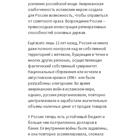
усилению российской мощи. Американская
озабоченность исламским миром создала
для России возможность, чтобы оправиться
от советского краха. Возрождение России –
превосходная иллюстрация регенеративных
способностей основных держав.
Ещё всего лишь 12 лет назад, Россия не имела
даже полного контроля над ее собственной
территорией с мятежом, бушующим в Чечне и
многих других регионах, осуществляющих
фактический собственный суверенитет.
Национальные сбережения или исчезли в
августовском кризисе 1998 г. или были
разграблены олигархами. Во время
американских войн в исламском мире,
однако, русские реорганизовали, повторно
централизовали и заработали значительные
объемы наличных денег от продаж товаров.
У России теперь есть устойчивый бюджет и
больше чем полтриллиона долларов в
банке. Её внутренние войны были задавлены,
и она повторно ассимилировала, сломала