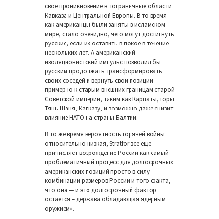
свое проникновение в пограничные области
Кавказа и Центральной Европы. В то время
как американцы были заняты в исламском
мире, стало очевидно, чего могут достигнуть
русские, если их оставить в покое в течение
нескольких лет. А американский
изоляционистский импульс позволил бы
русским продолжать трансформировать
своих соседей и вернуть свои позиции
примерно к старым внешних границам старой
Советской империи, таким как Карпаты, горы
Тянь Шаня, Кавказу, и возможно даже снизит
влияние НАТО на страны Балтии.
В то же время вероятность горячей войны
относительно низкая, Stratfor все еще
причисляет возрождение России как самый
проблематичный процесс для долгосрочных
американских позиций просто в силу
комбинации размеров России и того факта,
что она — и это долгосрочный фактор
остается – держава обладающая ядерным
оружием».