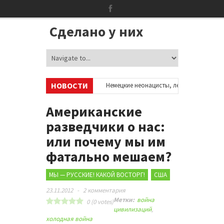
Сделано у них
НОВОСТИ
 аккаунтах в соцсетях
•
Немецкие неонацисты, летевшие на отдых в И
•
Сотни бездомных мигрантов оккупировали аэропорт в Париже
•
Американские
разведчики о нас:
или почему мы им
фатально мешаем?
МЫ — РУССКИЕ! КАКОЙ ВОСТОРГ!
США
23.11.2012
-
2 комментария
Метки:
война
0
(
0
votes)
цивилизаций
,
холодная война