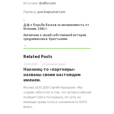
Источник:
stratfor.com
Перевод:
yuss.livejournal.com
Д/ф о борьбе басков за независимость от
Испании. 1983 г.
Англичане о своей собственной истории
средневековья. Крестьянин.
Related Posts
18.03.2016
-
22 комментария
Наконец-то «партнеры»
названы своим настоящим
именем.
Москва 18.03.2016 Сергей Нарышкин: «Мы
отдаем себе отчет в том, что антироссийская
позиция США и послушных, по сути, не
имеющих права голоса союзников по НАТО
вовсе…