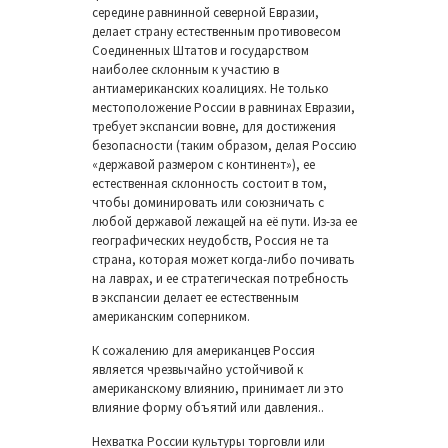
середине равнинной северной Евразии,
делает страну естественным противовесом
Соединенных Штатов и государством
наиболее склонным к участию в
антиамериканских коалициях. Не только
местоположение России в равнинах Евразии,
требует экспансии вовне, для достижения
безопасности (таким образом, делая Россию
«державой размером с континент»), ее
естественная склонность состоит в том,
чтобы доминировать или союзничать с
любой державой лежащей на её пути. Из-за ее
географических неудобств, Россия не та
страна, которая может когда-либо почивать
на лаврах, и ее стратегическая потребность
в экспансии делает ее естественным
американским соперником.
К сожалению для американцев Россия
является чрезвычайно устойчивой к
американскому влиянию, принимает ли это
влияние форму объятий или давления..
Нехватка России культуры торговли или