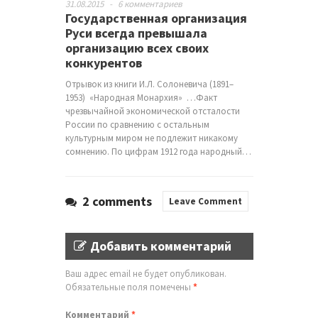
31.08.2015
-
6 комментариев
Государственная организация
Руси всегда превышала
организацию всех своих
конкурентов
Отрывок из книги И.Л. Солоневича (1891–
1953) «Народная Монархия» …Факт
чрезвычайной экономической отсталости
России по сравнению с остальным
культурным миром не подлежит никакому
сомнению. По цифрам 1912 года народный…
2 comments
Leave Comment
Добавить комментарий
Ваш адрес email не будет опубликован.
Обязательные поля помечены
*
Комментарий
*