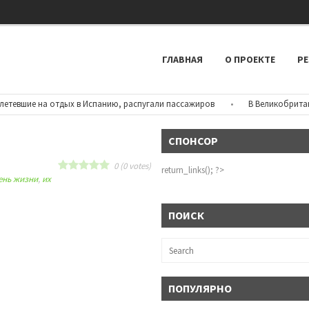
ГЛАВНАЯ
О ПРОЕКТЕ
РЕ
евшие на отдых в Испанию, распугали пассажиров
•
В Великобритании 
СПОНСОР
0
(
0
votes)
return_links(); ?>
ень жизни
,
их
ПОИСК
ПОПУЛЯРНО