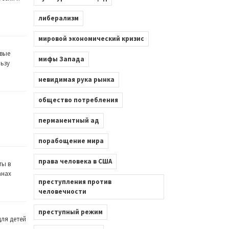
либерализм
мировой экономический кризис
вые
мифы Запада
льзу
невидимая рука рынка
общество потребления
перманентный ад
порабощение мира
права человека в США
ты в
анах
преступления против
человечности
преступный режим
ля детей