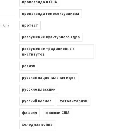
пропаганда в США
пропаганда гомосексуализма
протест
ША не
разрушение культурного ядра
разрушение традиционных
институтов
расизм
русская национальная идея
русские классики
русский космос
тоталитаризм
фашизм
фашизм США
холодная война