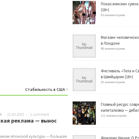
Показ женских сумок
(18+)
95 комментариев
Магазин человеческо
в Лондоне
48 комментариев
Фестиваль «Тела и 
в Швейцарии (18+)
20 комментариев
Стабильность в США
Главный ресурс совр
капитализма — деби
21.03.2015
-
1 comment
111 комментариев
ская реклама — вынос
икам японской культуры — большая
Фридрих Ницше: О Р