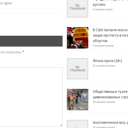
а здесь
русских.
2 комментария
В США прошли массо
акции протеста в по
абортов
0 комментариев
оля помечены
*
Япона кукла (18+)
11 комментариев
Общественные туале
цивилизованных стр
49 комментариев
Анатомическое шоу д
16 комментариев