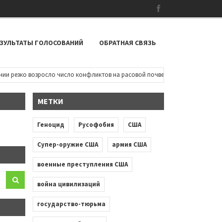
ЗУЛЬТАТЫ ГОЛОСОВАНИЙ
ОБРАТНАЯ СВЯЗЬ
резко возросло число конфликтов на расовой почве: чернокожие дети пыта
МЕТКИ
Геноцид
Русофобия
США
Супер-оружие США
армия США
военные преступления США
война цивилизаций
государство-тюрьма