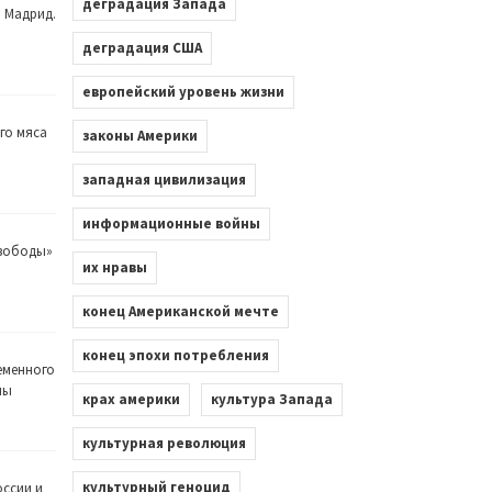
деградация Запада
. Мадрид.
деградация США
европейский уровень жизни
го мяса
законы Америки
западная цивилизация
информационные войны
Свободы»
их нравы
конец Американской мечте
конец эпохи потребления
еменного
лы
крах америки
культура Запада
культурная революция
культурный геноцид
оссии и