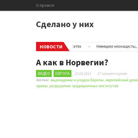
О проекте
Сделано у них
НОВОСТИ
ыть информацию об аккаунтах в соцсетях
•
Немецкие неонацисты, лет
А как в Норвегии?
ВИДЕО
ЕВРОПА
22.03.2013
-
17 комментариев
Метки:
вырождение и упадок Европы
,
европейский уров
нравы
,
разрушение традиционных институтов