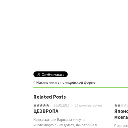
Насильники в полицейской форме
Related Posts
14.05.2015
-
16 комментариев
ЦЕЭВРОПА
Япон
мозга
Не все жители Варшавы живут в
многоквартирных домах, некоторые в
Поклонн