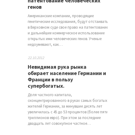
патентование человеческих
генов
Американские компании, проводящие
генетические исследования, будут отстаивать
в Верховном суде свое право на патентование
и дальнейшее коммерческое использование
открытых ими человеческих генов. Ученые
недоумевают, как…
22.10.2012
Невидимая рука рынка
обирает население Германии и
Франции в пользу
супербогатых.
Доля частного капитала,
сконцентрированного в руках самых богатых
жителей Германии, за минувшие десять лет
увеличилась с 45 до 53 процентов (более пяти
триллионов евро). При этом за последние
двадцать лет совокупное частное…