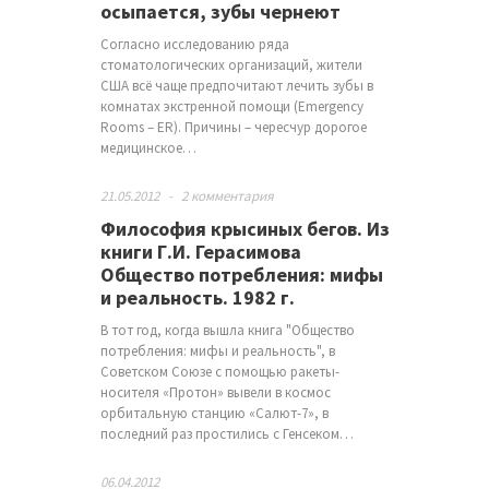
осыпается, зубы чернеют
Согласно исследованию ряда
стоматологических организаций, жители
США всё чаще предпочитают лечить зубы в
комнатах экстренной помощи (Emergency
Rooms – ER). Причины – чересчур дорогое
медицинское…
21.05.2012
-
2 комментария
Философия крысиных бегов. Из
книги Г.И. Герасимова
Общество потребления: мифы
и реальность. 1982 г.
В тот год, когда вышла книга "Общество
потребления: мифы и реальность", в
Советском Союзе с помощью ракеты-
носителя «Протон» вывели в космос
орбитальную станцию «Салют-7», в
последний раз простились с Генсеком…
06.04.2012