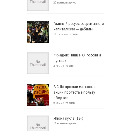
20 комментариев
Главный ресурс современного
капитализма — дебилы
111 комментариев
Фридрих Ницше: О России и
русских.
2 комментария
В США прошли массовые
акции протеста в пользу
абортов
0 комментариев
Япона кукла (18+)
11 комментариев