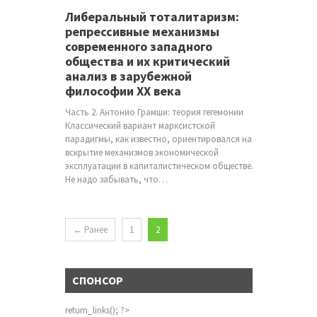
Либеральный тоталитаризм:
репрессивные механизмы
современного западного
общества и их критический
анализ в зарубежной
философии ХХ века
Часть 2. Антонио Грамши: теория гегемонии
Классический вариант марксистской
парадигмы, как известно, ориентировался на
вскрытие механизмов экономической
эксплуатации в капиталистическом обществе.
Не надо забывать, что…
← Ранее
1
2
СПОНСОР
return_links(); ?>