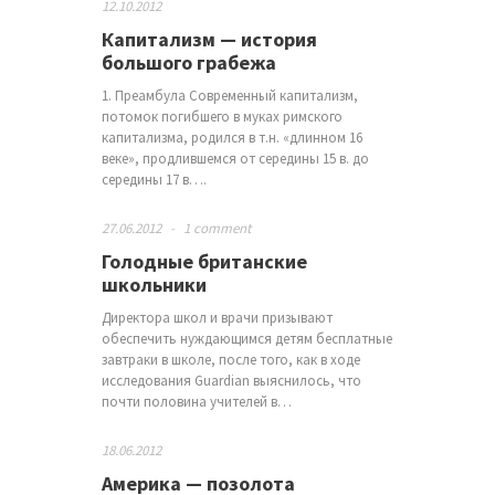
12.10.2012
Капитализм — история
большого грабежа
1. Преамбула Современный капитализм,
потомок погибшего в муках римского
капитализма, родился в т.н. «длинном 16
веке», продлившемся от середины 15 в. до
середины 17 в….
27.06.2012
-
1 comment
Голодные британские
школьники
Директора школ и врачи призывают
обеспечить нуждающимся детям бесплатные
завтраки в школе, после того, как в ходе
исследования Guardian выяснилось, что
почти половина учителей в…
18.06.2012
Америка — позолота