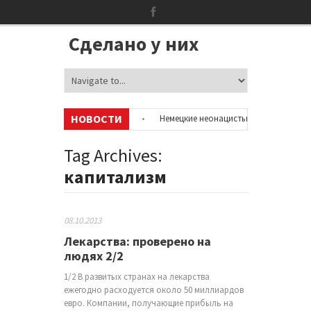
Сделано у них
НОВОСТИ
ию об аккаунтах в соцсетях
•
Немецкие неонацисты, летевшие на отды
цией
•
Сотни бездомных мигрантов оккупировали аэропорт в Париже
Tag Archives:
капитализм
08.10.2013
Лекарства: проверено на
людях 2/2
1/2 В развитых странах на лекарства
ежегодно расходуется около 50 миллиардов
евро. Компании, получающие прибыль на