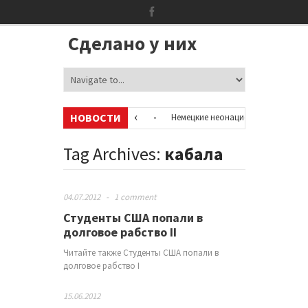
Сделано у них
НОВОСТИ
рмацию об аккаунтах в соцсетях
•
Немецкие неонацисты, летевшие на 
полицией
•
Сотни бездомных мигрантов оккупировали аэропорт в Пар
Tag Archives:
кабала
04.07.2012
-
1 comment
Студенты США попали в
долговое рабство II
Читайте также Студенты США попали в
долговое рабство I
15.06.2012