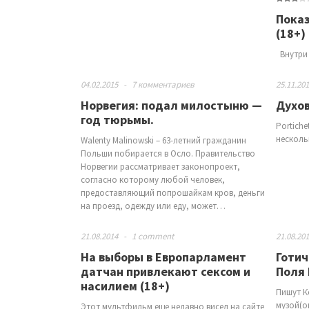
Показ
(18+)
Внутри 
04.02.2015
-
7 комментариев
25.11.20
Норвегия: подал милостыню —
Духо
год тюрьмы.
Portiche
несколь
Walenty Malinowski – 63-летний гражданин
Польши побирается в Осло. Правительство
Норвегии рассматривает законопроект,
согласно которому любой человек,
предоставляющий попрошайкам кров, деньги
на проезд, одежду или еду, может…
21.08.2014
-
1 comment
21.08.20
На выборы в Европарламент
Готич
датчан привлекают сексом и
Поля 
насилием (18+)
Пишут К
музой(о
Этот мультфильм еще недавно висел на сайте