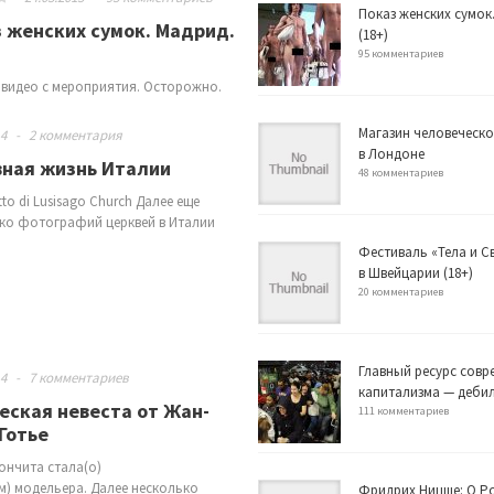
Показ женских сумок
 женских сумок. Мадрид.
(18+)
95 комментариев
видео с мероприятия. Осторожно.
Магазин человеческо
14
-
2 комментария
в Лондоне
вная жизнь Италии
48 комментариев
tto di Lusisago Church Далее еще
ко фотографий церквей в Италии
Фестиваль «Тела и 
в Швейцарии (18+)
20 комментариев
Главный ресурс совр
14
-
7 комментариев
капитализма — деби
еская невеста от Жан-
111 комментариев
Готье
ончита стала(о)
м) модельера. Далее несколько
Фридрих Ницше: О Р