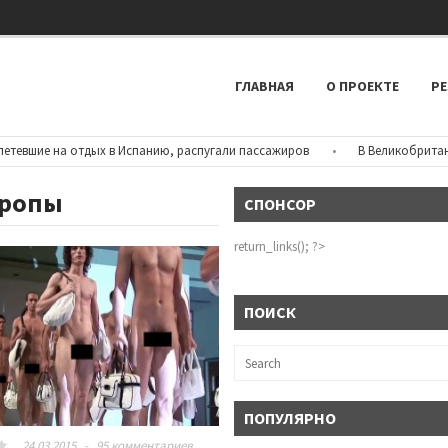
ГЛАВНАЯ
О ПРОЕКТЕ
РЕ
вшие на отдых в Испанию, распугали пассажиров
•
В Великобритании 
вропы
СПОНСОР
return_links(); ?>
ПОИСК
ПОПУЛЯРНО
24.03.2015
-
95 комментариев