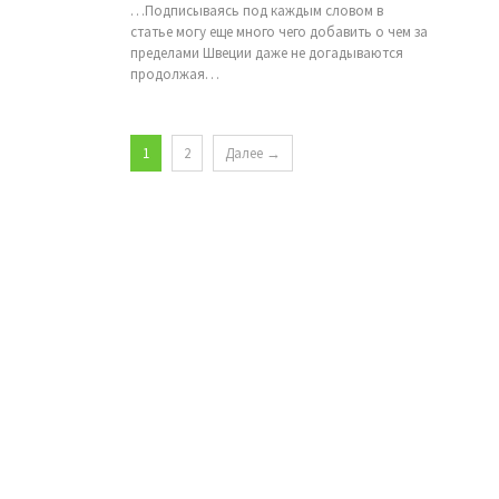
…Подписываясь под каждым словом в
статье могу еще много чего добавить о чем за
пределами Швеции даже не догадываются
продолжая…
1
2
Далее →