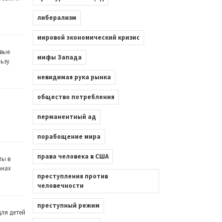
либерализм
мировой экономический кризис
вые
мифы Запада
льзу
невидимая рука рынка
общество потребления
перманентный ад
порабощение мира
права человека в США
ты в
анах
преступления против
человечности
преступный режим
ля детей