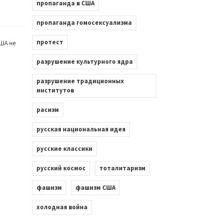
пропаганда в США
пропаганда гомосексуализма
протест
ША не
разрушение культурного ядра
разрушение традиционных
институтов
расизм
русская национальная идея
русские классики
русский космос
тоталитаризм
фашизм
фашизм США
холодная война