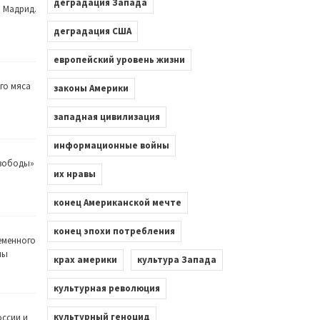
деградация Запада
. Мадрид.
деградация США
европейский уровень жизни
го мяса
законы Америки
западная цивилизация
информационные войны
Свободы»
их нравы
конец Американской мечте
конец эпохи потребления
еменного
лы
крах америки
культура Запада
культурная революция
культурный геноцид
оссии и