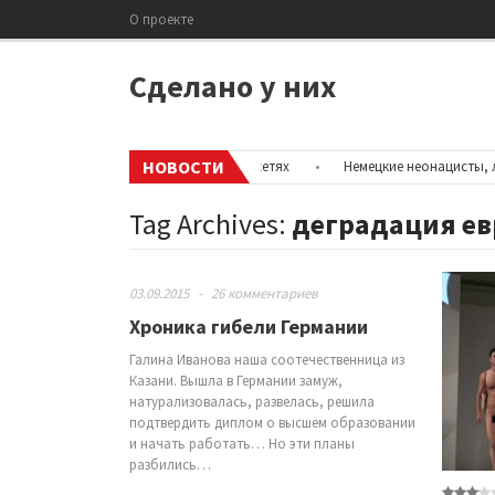
О проекте
Сделано у них
НОВОСТИ
ыть информацию об аккаунтах в соцсетях
•
Немецкие неонацисты, лете
Tag Archives:
деградация е
03.09.2015
-
26 комментариев
Хроника гибели Германии
Галина Иванова наша соотечественница из
Казани. Вышла в Германии замуж,
натурализовалась, развелась, решила
подтвердить диплом о высшем образовании
и начать работать… Но эти планы
разбились…