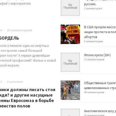
фий с мероприятия.
русских.
2 комментария
В США прошли массо
14
-
10 комментариев
акции протеста в по
абортов
БОРДЕЛЬ
0 комментариев
вропе отменили один из смертных
и построили самый большой
Япона кукла (18+)
ркет плоти? А первая древнейшая
11 комментариев
очетной профессией? Фильм о новой
ской морали.
13
-
1 comment
Общественные туале
цивилизованных стр
чики должны писать стоя
49 комментариев
идя? и другие насущные
емы Евросоюза в борьбе
венство полов
Анатомическое шоу д
16 комментариев