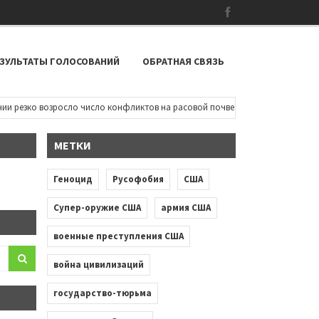
ЗУЛЬТАТЫ ГОЛОСОВАНИЙ
ОБРАТНАЯ СВЯЗЬ
резко возросло число конфликтов на расовой почве: чернокожие дети пыта
МЕТКИ
Геноцид
Русофобия
США
Супер-оружие США
армия США
военные преступления США
война цивилизаций
государство-тюрьма