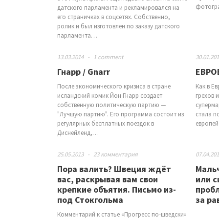
фотогра
датского парламента и рекламировался на
его страничках в соцсетях. Собственно,
ролик и был изготовлен по заказу датского
парламента…
13.03.2014
-
1 comment
30.01.20
Гнарр / Gnarr
ЕВРО
После экономического кризиса в стране
Как в Е
исландский комик Йон Гнарр создает
грехов 
собственную политическую партию —
суперма
"Лучшую партию". Его программа состоит из
стала п
регулярных бесплатных поездок в
европей
Диснейленд,…
25.05.2013
-
23 комментария
07.04.20
Пора валить? Швеция ждёт
Маль
вас, раскрывая вам свои
или с
крепкие объятия. Письмо из-
пробл
под Стокгольма
за ра
Комментарий к статье «Прогресс по-шведски»