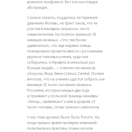
военного конфликта. Вот это настоящая
абстракция…
Сложно сказать, поддалась ли Германия
давлению Москвы, но факт таков, что ее
участие в маневрах оказалось чисто
символическим. На полигон приехало 55
немецких военных. «Это тем более
удивительно, что еще недавно немцы
планировали провести вместе с россиянами
крупные танковые учения, куда они
собирались отправить в несколько раз
больше людей», — отметил экс-министр
обороны Януш Земке (Janusz Zemke). Поляки
мечтали, что на учениях удастся собрать как
минимум 15 тысяч натовских военных.
Россияне, которые каждые два года
устраивают у польской границы маневры
«Запад», привлекают к ним в среднем 13
тысяч человек, сотни танков и самолетов.
У нас тоже должно было быть богато. Но
когда пришло время проверки заявлений
политиков на практике, планы начали