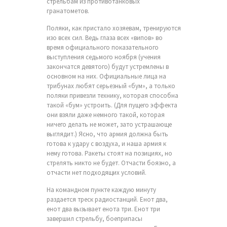
стрельбам из противотанковых
гранатометов.
Поляки, как пристало хозяевам, тренируются
изо всех сил. Ведь глаза всех «випов» во
время официального показательного
выступления седьмого ноября (учения
закончатся девятого) будут устремлены в
основном на них. Официальные лица на
трибунах любят серьезный «бум», а только
поляки привезли технику, которая способна
такой «бум» устроить. (Для пущего эффекта
они взяли даже немного такой, которая
ничего делать не может, зато устрашающе
выглядит.) Ясно, что армия должна быть
готова к удару с воздуха, и наша армия к
нему готова. Ракеты стоят на позициях, но
стрелять никто не будет. Отчасти боязно, а
отчасти нет подходящих условий.
На командном пункте каждую минуту
раздается треск радиостанций. Енот два,
енот два вызывает енота три. Енот три
завершил стрельбу, боеприпасы