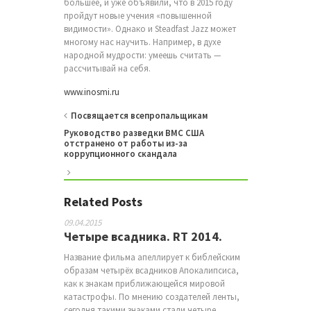
большее, и уже объявили, что в 2015 году
пройдут новые учения «повышенной
видимости». Однако и Steadfast Jazz может
многому нас научить. Например, в духе
народной мудрости: умеешь считать —
рассчитывай на себя.
www.inosmi.ru
Посвящается всепропальщикам
Руководство разведки ВМС США
отстранено от работы из-за
коррупционного скандала
Related Posts
09.04.2015
Четыре всадника. RT 2014.
Название фильма апеллирует к библейским
образам четырёх всадников Апокалипсиса,
как к знакам приближающейся мировой
катастрофы. По мнению создателей ленты,
сегодня такими знаками стали четыре