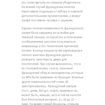
его слова звучали не слишком убедительно.
На всякий случай французские палатки
переставили подальше от забора и осветили
дополнительными прожекторами, а вокруг
лагеря поставили часовых с оружием.
Однако полная независимость французского
лагеря была нарушена из-за мойки для
тяжелой техники, которой (по эстетическим
соображениям) захотели пользоваться
американцы и (по техническим причинам)
поляки. В конце концов путем переговоров и
легкого шантажа французов удалось
уговорить приоткрыть двери для
посетителей. При случае выяснилось, что в
их столовой можно съесть типичный
французский обед из ингредиентов, которые
на 98% были привезены из Франции. Военные
других национальностей очень ей
заинтересовались. Французский завтрак
(тост, джем, йогурт, кофе), привлекал их,
может быть, меньше, зато в той же палатке
был бесплатный интернет, а с 18 до 22 —
пиво. На время учений французы открыли