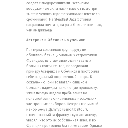
солдат с внедорожниками. Эстонские
вооруженные силы насчитывают всего три
тысячи человек (профессионалов вместе со
срочниками). На Steadfast Jazz Эстония
направила почти в два раза больше военных,
чем американцы.
Астерикс и Обеликс на учениях
Притирка союзников друг к другу не
обошлась без национальных стереотипов.
Французы, выставившие один из самых
больших контингентов, последовали
примеру Астерикса и Обеликса и построили
себе отдельный огороженный лагерь. К
сожалению, они возлагали слишком
большие надежды на колючую проволоку.
Уже в первую неделю пребывания на
польской земле они лишились нескольких
электронных приборов. Невероятно милый
майор Бенуа Дельтур (Benoit Deltour),
ответственный за французскую логистику,
уверял, что это их собственная вина, и во
Франции произошло бы то же самое. Однако