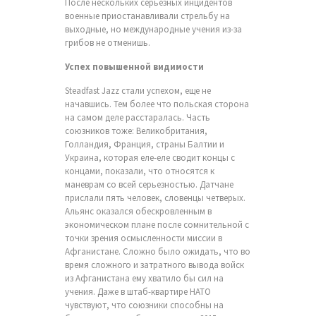
После нескольких серьезных инцидентов
военные приостанавливали стрельбу на
выходные, но международные учения из-за
грибов не отменишь.
Успех повышенной видимости
Steadfast Jazz стали успехом, еще не
начавшись. Тем более что польская сторона
на самом деле расстаралась. Часть
союзников тоже: Великобритания,
Голландия, Франция, страны Балтии и
Украина, которая еле-еле сводит концы с
концами, показали, что относятся к
маневрам со всей серьезностью. Датчане
прислали пять человек, словенцы четверых.
Альянс оказался обескровленным в
экономическом плане после сомнительной с
точки зрения осмысленности миссии в
Афганистане. Сложно было ожидать, что во
время сложного и затратного вывода войск
из Афганистана ему хватило бы сил на
учения. Даже в штаб-квартире НАТО
чувствуют, что союзники способны на