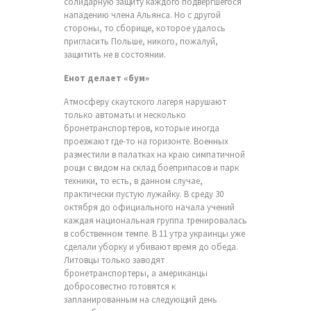
солидарную защиту каждого подвергшегося
нападению члена Альянса. Но с другой
стороны, то сборище, которое удалось
пригласить Польше, никого, пожалуй,
защитить не в состоянии.
Енот делает «бум»
Атмосферу скаутского лагеря нарушают
только автоматы и несколько
бронетранспортеров, которые иногда
проезжают где-то на горизонте. Военных
разместили в палатках на краю симпатичной
рощи с видом на склад боеприпасов и парк
техники, то есть, в данном случае,
практически пустую лужайку. В среду 30
октября до официального начала учений
каждая национальная группа тренировалась
в собственном темпе. В 11 утра украинцы уже
сделали уборку и убивают время до обеда.
Литовцы только заводят
бронетранспортеры, а американцы
добросовестно готовятся к
запланированным на следующий день