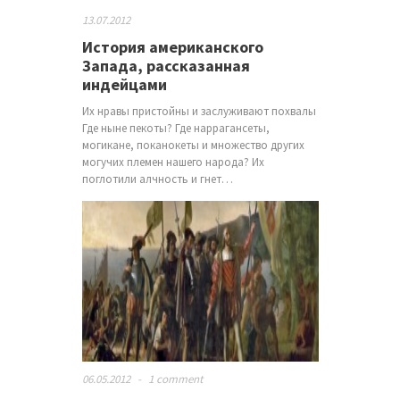
13.07.2012
История американского
Запада, рассказанная
индейцами
Их нравы пристойны и заслуживают похвалы
Где ныне пекоты? Где наррагансеты,
могикане, поканокеты и множество других
могучих племен нашего народа? Их
поглотили алчность и гнет…
06.05.2012
-
1 comment