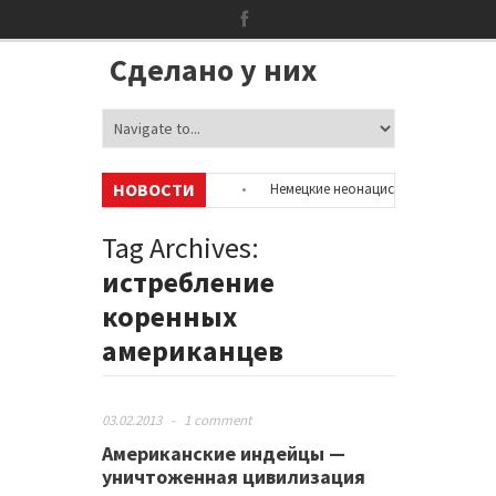
Сделано у них
НОВОСТИ
ацию об аккаунтах в соцсетях
•
Немецкие неонацисты, летевшие на о
олицией
•
Сотни бездомных мигрантов оккупировали аэропорт в Пари
Tag Archives:
истребление
коренных
американцев
03.02.2013
-
1 comment
Американские индейцы —
уничтоженная цивилизация