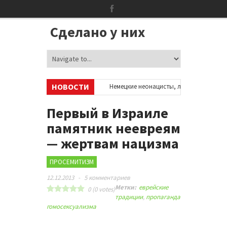
Сделано у них
НОВОСТИ
об аккаунтах в соцсетях
•
Немецкие неонацисты, летевшие на отдых в
й
•
Сотни бездомных мигрантов оккупировали аэропорт в Париже
Первый в Израиле
памятник неевреям
— жертвам нацизма
ПРОСЕМИТИЗМ
12.12.2013
-
5 комментариев
Метки:
еврейские
0
(
0
votes)
традиции
,
пропаганда
гомосексуализма