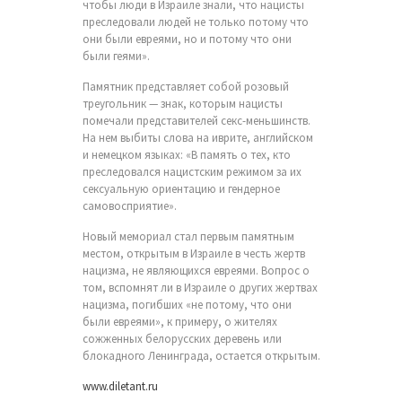
чтобы люди в Израиле знали, что нацисты
преследовали людей не только потому что
они были евреями, но и потому что они
были геями».
Памятник представляет собой розовый
треугольник — знак, которым нацисты
помечали представителей секс-меньшинств.
На нем выбиты слова на иврите, английском
и немецком языках: «В память о тех, кто
преследовался нацистским режимом за их
сексуальную ориентацию и гендерное
самовосприятие».
Новый мемориал стал первым памятным
местом, открытым в Израиле в честь жертв
нацизма, не являющихся евреями. Вопрос о
том, вспомнят ли в Израиле о других жертвах
нацизма, погибших «не потому, что они
были евреями», к примеру, о жителях
сожженных белорусских деревень или
блокадного Ленинграда, остается открытым.
www.diletant.ru